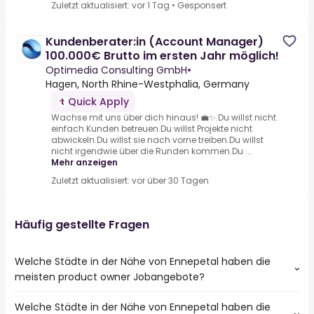
Zuletzt aktualisiert: vor 1 Tag
•
Gesponsert
Kundenberater:in (Account Manager)
100.000€ Brutto im ersten Jahr möglich!
Optimedia Consulting GmbH
•
Hagen, North Rhine-Westphalia, Germany
Quick Apply
Wachse mit uns über dich hinaus! 💼✨.Du willst nicht
einfach Kunden betreuen.Du willst Projekte nicht
abwickeln.Du willst sie nach vorne treiben.Du willst
nicht irgendwie über die Runden kommen.Du ...
Mehr anzeigen
Zuletzt aktualisiert: vor über 30 Tagen
Häufig gestellte Fragen
Welche Städte in der Nähe von Ennepetal haben die
meisten product owner Jobangebote?
Welche Städte in der Nähe von Ennepetal haben die
Städte in der Nähe von Ennepetal mit den meisten