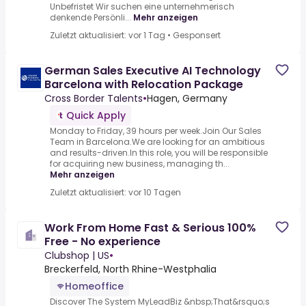
Unbefristet Wir suchen eine unternehmerisch
denkende Persönli...
Mehr anzeigen
Zuletzt aktualisiert: vor 1 Tag
•
Gesponsert
German Sales Executive AI Technology
Barcelona with Relocation Package
Cross Border Talents
•
Hagen, Germany
Quick Apply
Monday to Friday, 39 hours per week.Join Our Sales
Team in Barcelona.We are looking for an ambitious
and results-driven.In this role, you will be responsible
for acquiring new business, managing th...
Mehr anzeigen
Zuletzt aktualisiert: vor 10 Tagen
Work From Home Fast & Serious 100%
Free - No experience
Clubshop | US
•
Breckerfeld, North Rhine-Westphalia
Homeoffice
Discover The System MyLeadBiz &nbsp;That&rsquo;s