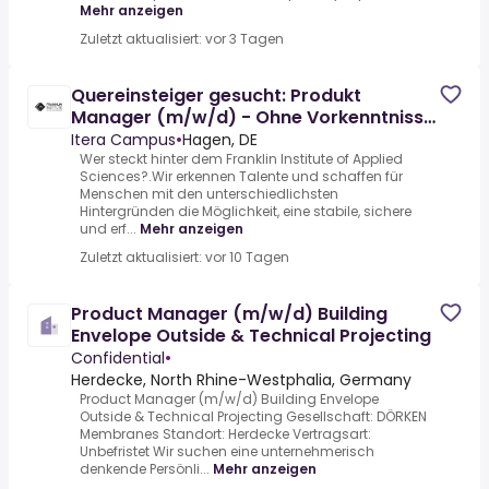
Mehr anzeigen
Zuletzt aktualisiert: vor 3 Tagen
Quereinsteiger gesucht: Produkt
Manager (m/w/d) - Ohne Vorkenntnisse
möglich!
Itera Campus
•
Hagen, DE
Wer steckt hinter dem Franklin Institute of Applied
Sciences?.Wir erkennen Talente und schaffen für
Menschen mit den unterschiedlichsten
Hintergründen die Möglichkeit, eine stabile, sichere
und erf...
Mehr anzeigen
Zuletzt aktualisiert: vor 10 Tagen
Product Manager (m/w/d) Building
Envelope Outside & Technical Projecting
Confidential
•
Herdecke, North Rhine-Westphalia, Germany
Product Manager (m/w/d) Building Envelope
Outside & Technical Projecting Gesellschaft: DÖRKEN
Membranes Standort: Herdecke Vertragsart:
Unbefristet Wir suchen eine unternehmerisch
denkende Persönli...
Mehr anzeigen