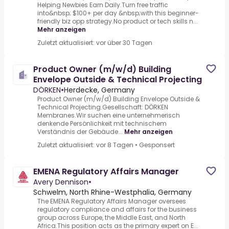
Helping Newbies Earn Daily.Turn free traffic
into&nbsp; $100+ per day &nbsp;with this beginner-
friendly biz opp strategy.No product or tech skills n...
Mehr anzeigen
Zuletzt aktualisiert: vor über 30 Tagen
Product Owner (m/w/d) Building
Envelope Outside & Technical Projecting
DÖRKEN
•
Herdecke, Germany
Product Owner (m/w/d) Building Envelope Outside &
Technical Projecting.Gesellschaft: DÖRKEN
Membranes.Wir suchen eine unternehmerisch
denkende Persönlichkeit mit technischem
Verständnis der Gebäude...
Mehr anzeigen
Zuletzt aktualisiert: vor 8 Tagen
•
Gesponsert
EMENA Regulatory Affairs Manager
Avery Dennison
•
Schwelm, North Rhine-Westphalia, Germany
The EMENA Regulatory Affairs Manager oversees
regulatory compliance and affairs for the business
group across Europe, the Middle East, and North
Africa.This position acts as the primary expert on E...