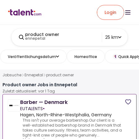
Login
product owner
25 km
ennepetal
Veröffentlichungsdatum
Homeoffice
Quick Appl
Jobsuche
Ennepetal
product owner
Product owner Jobs in Ennepetal
Zuletzt aktualisiert: vor 1 Tag
Barber — Denmark
EUTALENTS
•
Hagen, North-Rhine-Westphalia, Germany
This isn't your average barbershop.Our client is a
well-established barbershop brand in Denmark that
takes culture seriously: fitness, team activities, and a
tight-knit crew of people who genuinely...