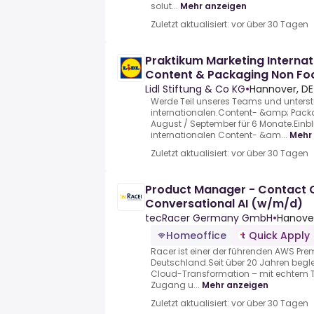
solut...
Mehr anzeigen
Zuletzt aktualisiert: vor über 30 Tagen
Praktikum Marketing Internat
Content & Packaging Non Fo
Lidl Stiftung & Co KG
•
Hannover, DE
Werde Teil unseres Teams und unterst
internationalen.Content- &amp; Pa
August / September für 6 Monate.Einbl
internationalen Content- &am...
Mehr
Zuletzt aktualisiert: vor über 30 Tagen
Product Manager - Contact 
Conversational AI (w/m/d)
tecRacer Germany GmbH
•
Hanove
Homeoffice
Quick Apply
Racer ist einer der führenden AWS Prem
Deutschland.Seit über 20 Jahren begle
Cloud-Transformation – mit echtem 
Zugang u...
Mehr anzeigen
Zuletzt aktualisiert: vor über 30 Tagen