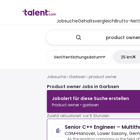
Jobsuche
Gehaltsvergleich
Brutto-Net
Veröffentlichungsdatum
25 km
Jobsuche
Garbsen
product owner
Product owner Jobs in Garbsen
Jobalert für diese Suche erstellen
Product owner • garbsen
Zuletzt aktualisiert: vor 5 Stunden
Senior C++ Engineer – Multit
CGM
•
Hanover, Lower Saxony, Ge
As the leading company in the field of