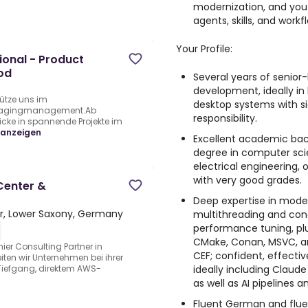
modernization, and you
agents, skills, and workf
Your Profile:
ional - Product
od
Several years of senior
development, ideally in
ütze uns im
desktop systems with s
ckagingmanagement.Ab
responsibility.
icke in spannende Projekte im
 anzeigen
Excellent academic bac
degree in computer sci
electrical engineering, 
with very good grades.
Center &
Deep expertise in mode
r, Lower Saxony, Germany
multithreading and co
performance tuning, pl
CMake, Conan, MSVC, a
ier Consulting Partner in
CEF; confident, effectiv
iten wir Unternehmen bei ihrer
ideally including Claude
Tiefgang, direktem AWS-
as well as AI pipelines 
Fluent German and fluen