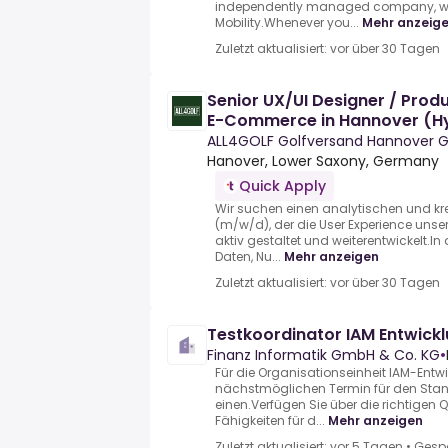
independently managed company, we 
Mobility.Whenever you...
Mehr anzeig
Zuletzt aktualisiert: vor über 30 Tagen
Senior UX/UI Designer / Pro
E-Commerce in Hannover (Hy
ALL4GOLF Golfversand Hannover
Hanover, Lower Saxony, Germany
Quick Apply
Wir suchen einen analytischen und kre
(m/w/d), der die User Experience uns
aktiv gestaltet und weiterentwickelt.In
Daten, Nu...
Mehr anzeigen
Zuletzt aktualisiert: vor über 30 Tagen
Testkoordinator IAM Entwick
Finanz Informatik GmbH & Co. KG
•
Für die Organisationseinheit IAM-Ent
nächstmöglichen Termin für den Stan
einen.Verfügen Sie über die richtigen 
Fähigkeiten für d...
Mehr anzeigen
Zuletzt aktualisiert: vor 5 Tagen
•
Gesp