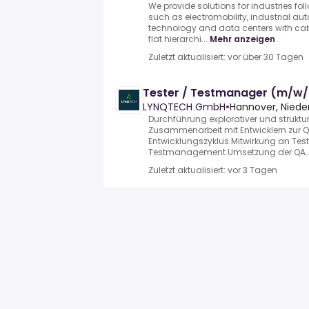
We provide solutions for industries f
such as electromobility, industrial a
technology and data centers with ca
flat hierarchi...
Mehr anzeigen
Zuletzt aktualisiert: vor über 30 Tagen
Tester / Testmanager (m/w
LYNQTECH GmbH
•
Hannover, Niede
Durchführung explorativer und struktur
Zusammenarbeit mit Entwicklern zur Q
Entwicklungszyklus.Mitwirkung an Tes
Testmanagement.Umsetzung der QA..
Zuletzt aktualisiert: vor 3 Tagen