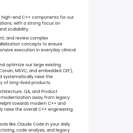
p high-end C++ components for our
tions, with a strong focus on
nd scalability.
nt, and review complex
llelization concepts to ensure
ponsive execution in everyday clinical
nd optimize our large existing
Conan, MSVC, and embedded CEF),
d systematically raise the
 of long-lived products.
rchitecture, QA, and Product
 modernization away from legacy
 Delphi towards modern C++ and
ly raise the overall C++ engineering
ols like Claude Code in your daily
ctoring, code analysis, and legacy