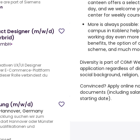
canteen offers a select
are part of Siemens
en
day, and we welcome you
center for weekly course
More is always possible
campus in Koblenz help
duct Designer (m/w/d)
working day even more f
brid)
benefits, the option of
 GmbH
•
scheme, and much mor
Diversity is part of CGM!
We
ativen UX/UI Designer
application regardless of di
erer E-Commerce-Plattform
social background, religion,
 dieser Rolle verbindest du
Convinced?
Apply online n
documents (including salar
starting date).
lung (m/w/d)
Hannover, Germany
wicklung suchen wir zum
dort Hannover oder Münster
Qualifikationen und
onsert