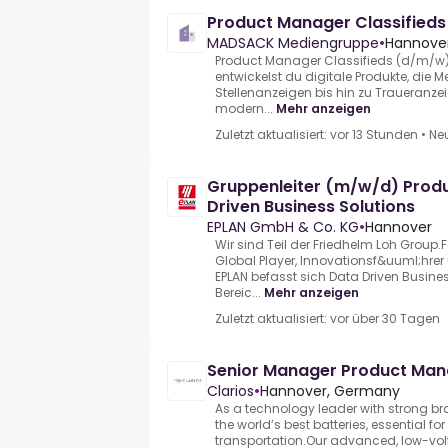
Product Manager Classified
MADSACK Mediengruppe
•
Hannover
Product Manager Classifieds (d/m/w)
entwickelst du digitale Produkte, die 
Stellenanzeigen bis hin zu Traueranzei
modern...
Mehr anzeigen
Zuletzt aktualisiert: vor 13 Stunden
•
Ne
Gruppenleiter (m/w/d) Pro
Driven Business Solutions
EPLAN GmbH & Co. KG
•
Hannover
Wir sind Teil der Friedhelm Loh Grou
Global Player, Innovationsf&uuml;hrer
EPLAN befasst sich Data Driven Busines
Bereic...
Mehr anzeigen
Zuletzt aktualisiert: vor über 30 Tagen
Senior Manager Product Ma
Clarios
•
Hannover, Germany
As a technology leader with strong br
the world’s best batteries, essential for
transportation.Our advanced, low-vol