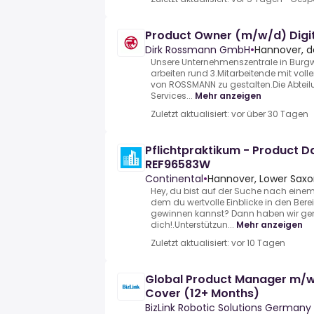
Product Owner (m/w/d) Digit
Dirk Rossmann GmbH
•
Hannover, d
Unsere Unternehmenszentrale in Burgw
arbeiten rund 3.Mitarbeitende mit voll
von ROSSMANN zu gestalten.Die Abte
Services...
Mehr anzeigen
Zuletzt aktualisiert: vor über 30 Tagen
Pflichtpraktikum - Product 
REF96583W
Continental
•
Hannover, Lower Sax
Hey, du bist auf der Suche nach eine
dem du wertvolle Einblicke in den B
gewinnen kannst? Dann haben wir gen
dich!.Unterstützun...
Mehr anzeigen
Zuletzt aktualisiert: vor 10 Tagen
Global Product Manager m/w
Cover (12+ Months)
BizLink Robotic Solutions German