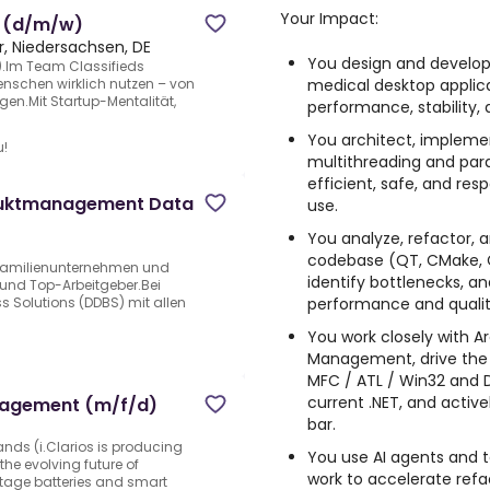
Your Impact:
s (d/m/w)
, Niedersachsen, DE
You design and develo
.Im Team Classifieds
medical desktop applica
Menschen wirklich nutzen – von
gen.Mit Startup-Mentalität,
performance, stability, a
You architect, impleme
u!
multithreading and para
efficient, safe, and res
duktmanagement Data
use.
You analyze, refactor, a
codebase (QT, CMake, 
p.Familienunternehmen und
identify bottlenecks, an
 und Top-Arbeitgeber.Bei
performance and quality
s Solutions (DDBS) mit allen
You work closely with A
Management, drive the
MFC / ATL / Win32 and
current .NET, and active
nagement (m/f/d)
bar.
ands (i.Clarios is producing
You use AI agents and to
 the evolving future of
work to accelerate refa
tage batteries and smart