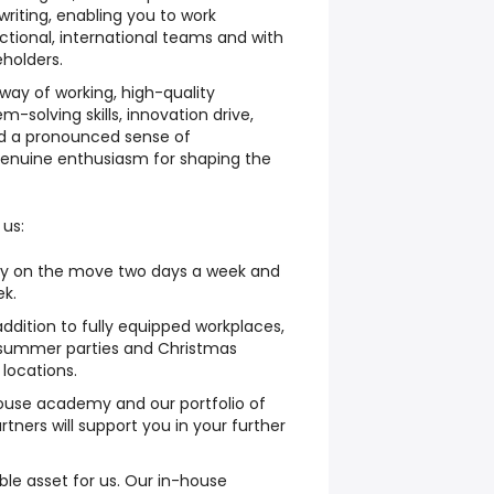
iting, enabling you to work
ctional, international teams and with
holders.
 way of working, high-quality
m-solving skills, innovation drive,
d a pronounced sense of
genuine enthusiasm for shaping the
us:
ibly on the move two days a week and
ek.
addition to fully equipped workplaces,
 summer parties and Christmas
 locations.
ouse academy and our portfolio of
tners will support you in your further
able asset for us. Our in-house