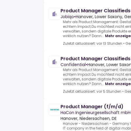
Product Manager Classified
Jobiqo
•
Hanover, Lower Saxony, G
Mehr als Product Management: Gestalt
echtem Impact.Du möchtest nicht ei
verwalten, sondern digitale Produkte 
wirklich nutzen? Dann...
Mehr anzeige
Zuletzt aktualisiert: vor 13 Stunden
•
Ge
Product Manager Classified
Confidential
•
Hanover, Lower Saxo
Mehr als Product Management: Gestalt
echtem Impact Du möchtest nicht ei
verwalten, sondern digitale Produkte 
wirklich nutzen? Dann...
Mehr anzeige
Zuletzt aktualisiert: vor 5 Stunden
•
Ges
Product Manager (f/m/d)
HaCon Ingenieurgesellschaft mbH
Hanover, Niedersachsen, DE
Hanover - Niedersachsen - Germany.
IT company in the field of digital mobi