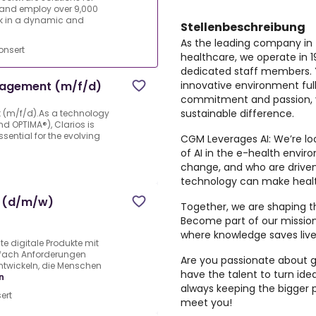
s and employ over 9,000
rk in a dynamic and
Stellenbeschreibung
As the leading company in t
nsert
healthcare, we operate in 
dedicated staff members. Y
innovative environment full
nagement (m/f/d)
commitment and passion, 
sustainable difference.
(m/f/d).As a technology
d OPTIMA®), Clarios is
ssential for the evolving
CGM Leverages AI:
We’re lo
of AI in the e-health envi
change, and who are driven
technology can make health
s (d/m/w)
Together, we are shaping t
Become part of our missio
where knowledge saves live
e digitale Produkte mit
nfach Anforderungen
Are you passionate about 
entwickeln, die Menschen
have the talent to turn idea
n
always keeping the bigger 
ert
meet you!