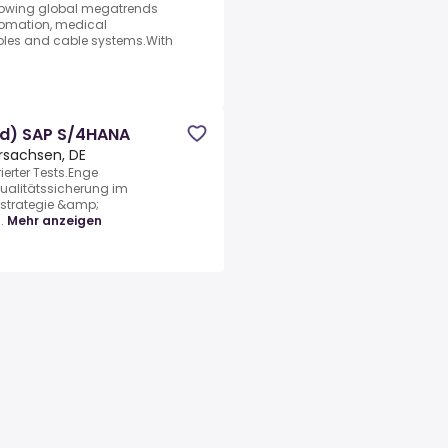
ollowing global megatrends
utomation, medical
bles and cable systems.With
/d) SAP S/4HANA
rsachsen, DE
ierter Tests.Enge
ualitätssicherung im
tstrategie &amp;
.
Mehr anzeigen