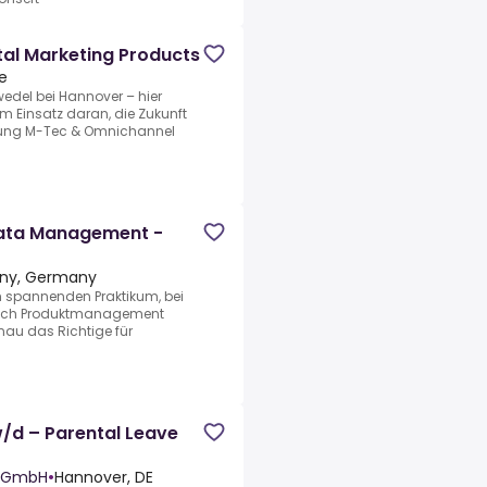
al Marketing Products
e
edel bei Hannover – hier
em Einsatz daran, die Zukunft
ilung M-Tec & Omnichannel
Data Management -
ony, Germany
m spannenden Praktikum, bei
ereich Produktmanagement
au das Richtige für
/d – Parental Leave
y GmbH
•
Hannover, DE