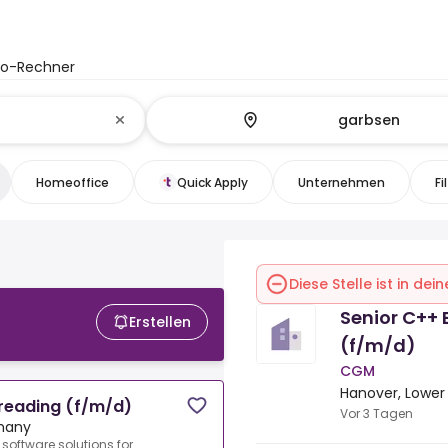
to-Rechner
Homeoffice
Quick Apply
Unternehmen
Fi
Diese Stelle ist in de
Senior C++ 
Erstellen
(f/m/d)
CGM
Hanover, Lowe
hreading (f/m/d)
Vor 3 Tagen
rmany
 software solutions for