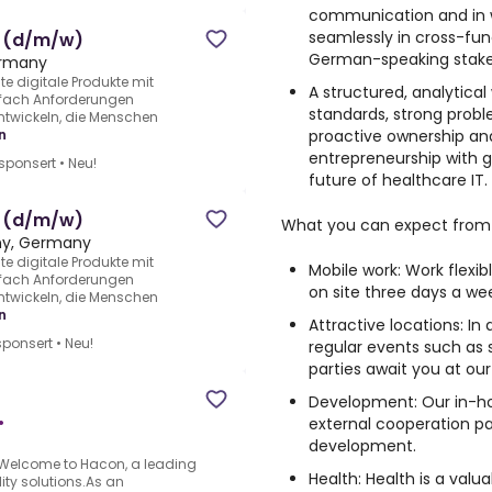
communication and in wr
seamlessly in cross-fun
s (d/m/w)
German-speaking stake
ermany
e digitale Produkte mit
A structured, analytical
nfach Anforderungen
standards, strong proble
entwickeln, die Menschen
proactive ownership an
n
entrepreneurship with 
sponsert
•
Neu!
future of healthcare IT.
s (d/m/w)
What you can expect from 
ny, Germany
e digitale Produkte mit
Mobile work
: Work flex
nfach Anforderungen
on site three days a we
entwickeln, die Menschen
n
Attractive locations:
In 
ponsert
•
Neu!
regular events such as
parties await you at our
Development:
Our in-h
•
external cooperation par
development.
Welcome to Hacon, a leading
Health:
Health is a valu
lity solutions.As an