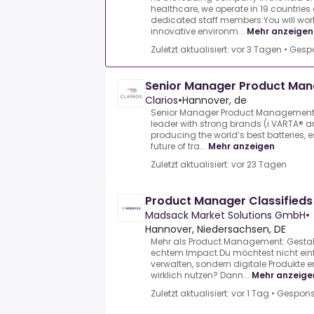
healthcare, we operate in 19 countrie
dedicated staff members.You will wo
innovative environm...
Mehr anzeigen
Zuletzt aktualisiert: vor 3 Tagen
•
Gespo
Senior Manager Product Ma
Clarios
•
Hannover, de
Senior Manager Product Management 
leader with strong brands (i.VARTA® an
producing the world’s best batteries, e
future of tra...
Mehr anzeigen
Zuletzt aktualisiert: vor 23 Tagen
Product Manager Classified
Madsack Market Solutions GmbH
•
Hannover, Niedersachsen, DE
Mehr als Product Management: Gestalt
echtem Impact.Du möchtest nicht ei
verwalten, sondern digitale Produkte 
wirklich nutzen? Dann...
Mehr anzeige
Zuletzt aktualisiert: vor 1 Tag
•
Gespons