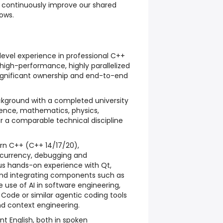
 continuously improve our shared
lows.
-level experience in professional C++
 high-performance, highly parallelized
ignificant ownership and end-to-end
kground with a completed university
ence, mathematics, physics,
or a comparable technical discipline
rn C++ (C++ 14/17/20),
ncurrency, debugging and
us hands-on experience with Qt,
nd integrating components such as
e use of AI in software engineering,
 Code or similar agentic coding tools
and context engineering.
t English, both in spoken