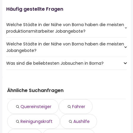
Häufig gestellte Fragen
Welche Städte in der Nähe von Borna haben die meisten
produktionsmitarbeiter Jobangebote?
Welche Städte in der Nähe von Borna haben die meisten
Städte in der Nähe von Borna mit den meisten
Jobangebote?
produktionsmitarbeiter Jobs:
Leipzig
Was sind die beliebtesten Jobsuchen in Borna?
10 Städte in der Nähe von Borna mit den meisten
Altenburg
Jobangeboten:
Grimma
Die 10 beliebtesten Jobsuchen in Borna sind:
Leipzig
Zeitz
quereinsteiger
Altenburg
Markkleeberg
fahrer
Grimma
Ähnliche Suchanfragen
Taucha
reinigungskraft
Zeitz
Schmölln
aushilfe
Markkleeberg
Lützen
Quereinsteiger
Fahrer
teilzeit
Taucha
sachbearbeiter
Schmölln
Reinigungskraft
Aushilfe
ingenieur elektrotechnik
Frohburg
mechatroniker
Hohenmölsen