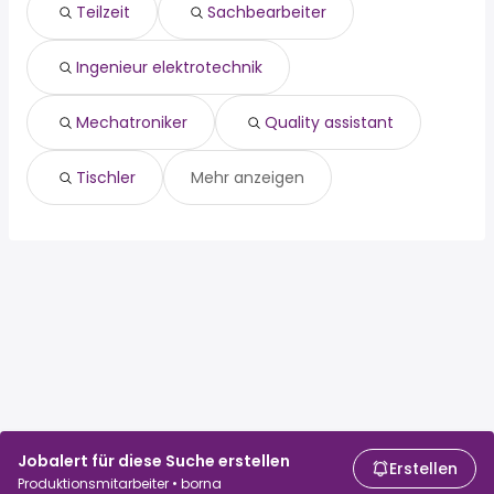
quality assistant
Zwenkau
Teilzeit
Sachbearbeiter
tischler
Ingenieur elektrotechnik
Mechatroniker
Quality assistant
Tischler
Mehr anzeigen
Jobalert für diese Suche erstellen
Erstellen
Produktionsmitarbeiter • borna