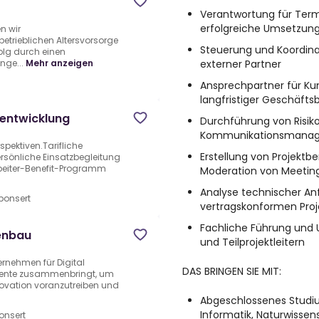
Verantwortung für Termi
erfolgreiche Umsetzung
n wir
betrieblichen Altersvorsorge
Steuerung und Koordina
lg durch einen
externer Partner
nge...
Mehr anzeigen
Ansprechpartner für Ku
langfristiger Geschäft
eentwicklung
Durchführung von Risik
Kommunikationsmana
spektiven.Tarifliche
Erstellung von Projekt
rsönliche Einsatzbegleitung
rbeiter-Benefit-Programm
Moderation von Meetin
Analyse technischer An
ponsert
vertragskonformen Pro
Fachliche Führung und 
enbau
und Teilprojektleitern
ernehmen für Digital
DAS BRINGEN SIE MIT:
alente zusammenbringt, um
ovation voranzutreiben und
Abgeschlossenes Studiu
Informatik, Naturwisse
onsert