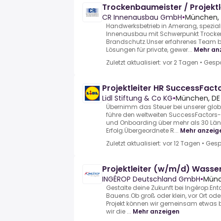
Trockenbaumeister / Projektl
CR Innenausbau GmbH
•
München,
Handwerksbetrieb in Amerang, speziali
Innenausbau mit Schwerpunkt Trocken
Brandschutz.Unser erfahrenes Team 
Lösungen für private, gewer...
Mehr an
Zuletzt aktualisiert: vor 2 Tagen
•
Gespo
Projektleiter HR SuccessFac
Lidl Stiftung & Co KG
•
München, DE
Übernimm das Steuer bei unserer glob
führe den weltweiten SuccessFactors-
und Onboarding über mehr als 30 Lä
Erfolg.Übergeordnete R...
Mehr anzeig
Zuletzt aktualisiert: vor 12 Tagen
•
Gesp
Projektleiter (w/m/d) Wasse
INGÉROP Deutschland GmbH
•
Münc
Gestalte deine Zukunft bei Ingérop.En
Bauens.Ob groß oder klein, vor Ort oder
Projekt können wir gemeinsam etwas
wir die ...
Mehr anzeigen