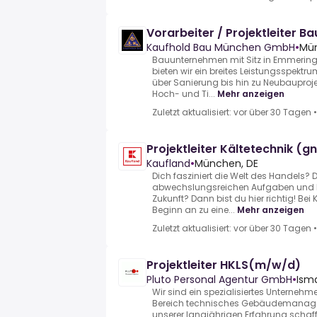
Vorarbeiter / Projektleiter Ba
Kaufhold Bau München GmbH
•
Mün
Bauunternehmen mit Sitz in Emmering
bieten wir ein breites Leistungsspekt
über Sanierung bis hin zu Neubauproj
Hoch- und Ti...
Mehr anzeigen
Zuletzt aktualisiert: vor über 30 Tagen
Projektleiter Kältetechnik (
Kaufland
•
München, DE
Dich fasziniert die Welt des Handels?
abwechslungsreichen Aufgaben und be
Zukunft? Dann bist du hier richtig! Be
Beginn an zu eine...
Mehr anzeigen
Zuletzt aktualisiert: vor über 30 Tagen
Projektleiter HKLS(m/w/d)
Pluto Personal Agentur GmbH
•
Ism
Wir sind ein spezialisiertes Unternehm
Bereich technisches Gebäudemanag
unserer langjährigen Erfahrung schaffe