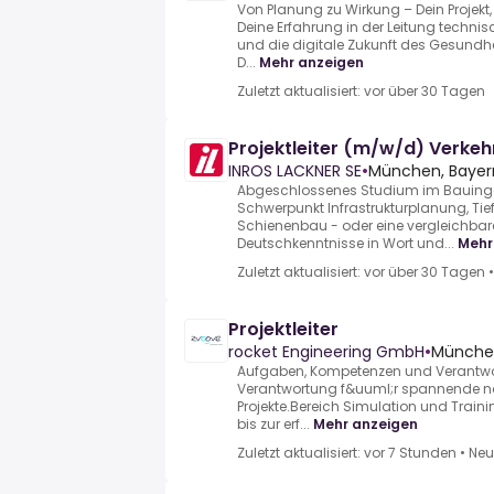
Von Planung zu Wirkung – Dein Projekt, D
Deine Erfahrung in der Leitung technis
und die digitale Zukunft des Gesundh
D...
Mehr anzeigen
Zuletzt aktualisiert: vor über 30 Tagen
Projektleiter (m/w/d) Verke
INROS LACKNER SE
•
München, Bayer
Abgeschlossenes Studium im Bauing
Schwerpunkt Infrastrukturplanung, Tie
Schienenbau - oder eine vergleichbare
Deutschkenntnisse in Wort und...
Mehr
Zuletzt aktualisiert: vor über 30 Tagen
Projektleiter
rocket Engineering GmbH
•
München
Aufgaben, Kompetenzen und Verantw
Verantwortung f&uuml;r spannende na
Projekte.Bereich Simulation und Trai
bis zur erf...
Mehr anzeigen
Zuletzt aktualisiert: vor 7 Stunden
•
Neu