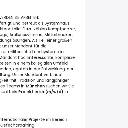
WERDEN SIE ARBEITEN:
fertigt und betreut als Systemhaus
uktportfolio. Dazu zählen Kampfpanzer,
e, Artilleriesysteme, Militärbrücken,
dungslösungen. Als Teil einer großen
 unser Mandant für die
e für militärische Landsysteme in
r Mandant hochinteressante, komplexe
eiten in einem kollegialen Umfeld.
nden, egal ob in der Entwicklung, der
altung. Unser Mandant verbindet
gkeit mit Tradition und langjähriger
 des Teams in
München
suchen wir Sie
punkt als
Projektleiter (m/w/d)
in
nternationaler Projekte im Bereich
d Gefechtstraining