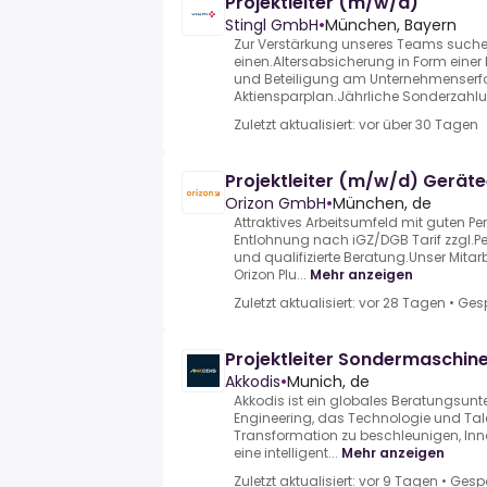
Projektleiter (m/w/d)
Stingl GmbH
•
München, Bayern
Zur Verstärkung unseres Teams suche
einen.Altersabsicherung in Form einer 
und Beteiligung am Unternehmenserfo
Aktiensparplan.Jährliche Sonderzahlu
Zuletzt aktualisiert: vor über 30 Tagen
Projektleiter (m/w/d) Gerät
Orizon GmbH
•
München, de
Attraktives Arbeitsumfeld mit guten Per
Entlohnung nach iGZ/DGB Tarif zzgl.Pe
und qualifizierte Beratung.Unser Mita
Orizon Plu...
Mehr anzeigen
Zuletzt aktualisiert: vor 28 Tagen
•
Ges
Projektleiter Sondermaschin
Akkodis
•
Munich, de
Akkodis ist ein globales Beratungsunt
Engineering, das Technologie und T
Transformation zu beschleunigen, Inn
eine intelligent...
Mehr anzeigen
Zuletzt aktualisiert: vor 9 Tagen
•
Gesp