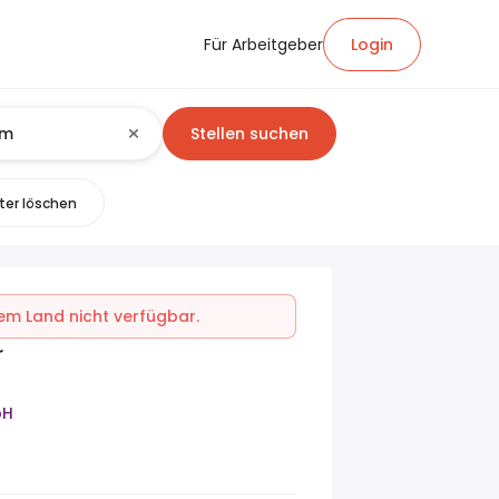
Für Arbeitgeber
Login
Stellen suchen
lter löschen
inem Land nicht verfügbar.
r
bH