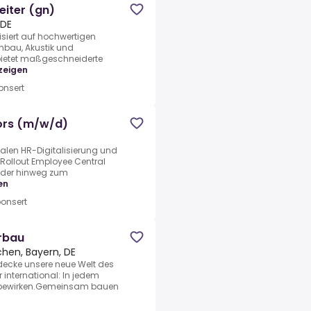
eiter (gn)
 DE
siert auf hochwertigen
bau, Akustik und
bietet maßgeschneiderte
zeigen
nsert
tors (m/w/d)
alen HR-Digitalisierung und
Rollout Employee Central
nder hinweg zum
en
onsert
rbau
hen, Bayern, DE
tdecke unsere neue Welt des
 international: In jedem
 bewirken.Gemeinsam bauen