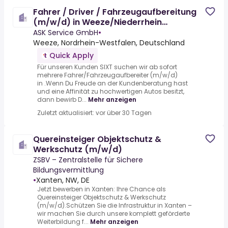
Fahrer / Driver / Fahrzeugaufbereitung
(m/w/d) in Weeze/Niederrhein
Flughafen
ASK Service GmbH
•
Weeze, Nordrhein-Westfalen, Deutschland
Quick Apply
Für unseren Kunden SIXT suchen wir ab sofort
mehrere Fahrer/Fahrzeugaufbereiter (m/w/d)
in .Wenn Du Freude an der Kundenberatung hast
und eine Affinität zu hochwertigen Autos besitzt,
dann bewirb D...
Mehr anzeigen
Zuletzt aktualisiert: vor über 30 Tagen
Quereinsteiger Objektschutz &
Werkschutz (m/w/d)
ZSBV – Zentralstelle für Sichere
Bildungsvermittlung
•
Xanten, NW, DE
Jetzt bewerben in Xanten: Ihre Chance als
Quereinsteiger Objektschutz & Werkschutz
(m/w/d).Schützen Sie die Infrastruktur in Xanten –
wir machen Sie durch unsere komplett geförderte
Weiterbildung f...
Mehr anzeigen