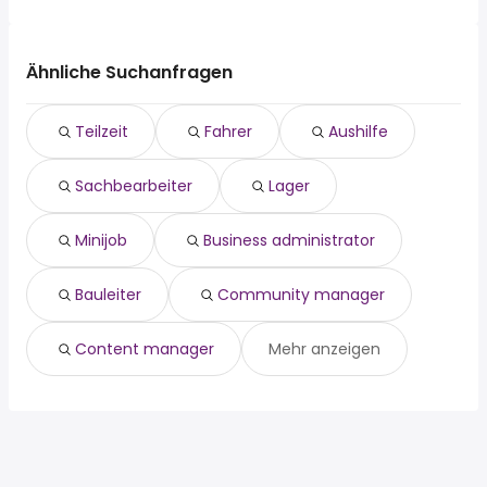
Die 10 beliebtesten Jobsuchen in Sonsbeck sind:
Moers
Wesel
teilzeit
Bocholt
Kleve
fahrer
Dinslaken
Ähnliche Suchanfragen
Kempen
aushilfe
Wesel
Rheinberg
sachbearbeiter
Kleve
Kevelaer
Teilzeit
Fahrer
Aushilfe
lager
Kempen
Xanten
minijob
Rheinberg
Rees
Sachbearbeiter
Lager
business administrator
Kevelaer
bauleiter
Xanten
community manager
Rees
Minijob
Business administrator
content manager
Bauleiter
Community manager
Content manager
Mehr anzeigen