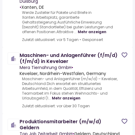
Duisburg
•
Xanten, DE
Werde Zusteller für Pakete und Briefe in
Xanten.Arbeitsplatz, garantierte
Gehaltssteigerung.Ausführliche Einweisung
(bezahlt).Standortleiter) bei guten Leistungen und
offenen Positionen.Attraktive ...
Mehr anzeigen
Zuletzt aktualisiert: vor 5 Tagen
•
Gesponsert
Maschinen- und Anlagenführer (f/m/d)
(f/m/d) in Kevelaer
Mera Tiernahrung GmbH
•
Kevelaer, Nordrhein-Westfalen, Germany
Maschinen- und Anlagenführer (m/w/d) – Kevelaer,
Deutschland.Dich erwartet ein strukturiertes
Arbeitsumfeld, in dem Qualität, Effizienz und
Teamarbeit im Fokus stehen.Weihnachts- und
Urlaubsgeld (1...
Mehr anzeigen
Zuletzt aktualisiert: vor über 30 Tagen
Produktionsmitarbeiter (m/w/d)
Geldern
Top Job Zeitarbeit GmbH
•
Geldern, Deutschland