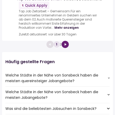
Quick Apply
Top Job Zeitarbeit – Gemeinsam.Für ein
renommiertes Unternehmen in Geldern suchen wir
ab dem 02.Auch motivierte Quereinsteiger sind
herzlich willkommen!.Erste Erfahrung in der
Produktion von Vortei...
Mehr anzeigen
Zuletzt aktualisiert: vor über 30 Tagen
1
2
Häufig gestellte Fragen
Welche Städte in der Nähe von Sonsbeck haben die
meisten quereinsteiger Jobangebote?
Welche Städte in der Nähe von Sonsbeck haben die
Städte in der Nähe von Sonsbeck mit den meisten
meisten Jobangebote?
quereinsteiger Jobs:
Moers
Was sind die beliebtesten Jobsuchen in Sonsbeck?
10 Städte in der Nähe von Sonsbeck mit den meisten
Bocholt
Jobangeboten:
Dinslaken