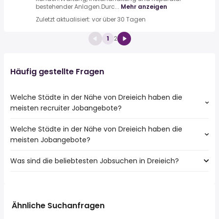
bestehender Anlagen.Durc...
Mehr anzeigen
Zuletzt aktualisiert: vor über 30 Tagen
1
2
Häufig gestellte Fragen
Welche Städte in der Nähe von Dreieich haben die
meisten recruiter Jobangebote?
Welche Städte in der Nähe von Dreieich haben die
Städte in der Nähe von Dreieich mit den meisten recruiter
meisten Jobangebote?
Jobs:
Frankfurt
Was sind die beliebtesten Jobsuchen in Dreieich?
10 Städte in der Nähe von Dreieich mit den meisten
Darmstadt
Jobangeboten:
Offenbach
Die 10 beliebtesten Jobsuchen in Dreieich sind:
Frankfurt
Rodgau
fahrer
Darmstadt
Maintal
teilzeit
Offenbach
Ähnliche Suchanfragen
Neu Isenburg
aushilfe
Rodgau
Langen