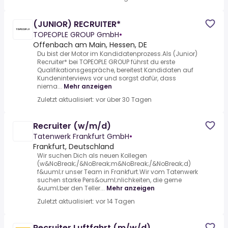
(JUNIOR) RECRUITER*
TOPEOPLE GROUP GmbH
•
Offenbach am Main, Hessen, DE
Du bist der Motor im Kandidatenprozess.Als (Junior)
Recruiter* bei TOPEOPLE GROUP führst du erste
Qualifikationsgespräche, bereitest Kandidaten auf
Kundeninterviews vor und sorgst dafür, dass
niema...
Mehr anzeigen
Zuletzt aktualisiert: vor über 30 Tagen
Recruiter (w/m/d)
Tatenwerk Frankfurt GmbH
•
Frankfurt, Deutschland
Wir suchen Dich als neuen Kollegen
(w&NoBreak;/&NoBreak;m&NoBreak;/&NoBreak;d)
f&uuml;r unser Team in Frankfurt.Wir vom Tatenwerk
suchen starke Pers&ouml;nlichkeiten, die gerne
&uuml;ber den Teller...
Mehr anzeigen
Zuletzt aktualisiert: vor 14 Tagen
Recruiter Luftfahrt (m/w/d)