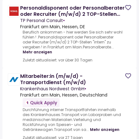
Personaldisponent oder Personalberater
oder Recruiter (m/w/d) 2 TOP-Stellen
"intern" zu vergeben!
TP Personal Consult
•
Frankfurt am Main, Hessen, DE
Beruflich ankommen - hier werden Sie sich sehr wohl
fühlen ! .Personaldisponent oder Personalberater
oder Recruiter (m/w/d) 2 TOP-Stellen "intern" zu
vergeben ! in Frankfurt am Main.Personalberate...
Mehr anzeigen
Zuletzt aktualisiert: vor über 30 Tagen
Mitarbeiter:in (m/w/d) -
Transportdienst (m/w/d)
Krankenhaus Nordwest GmbH
•
Frankfurt am Main, Hessen, Deutschland
Quick Apply
Durchführung interner Transportfahrten innerhalb
des Krankenhauses.Transport von Laborproben und
medizinischen Materialien.Verteilung und
Rückführung von Speisen- und
Getränkewagen.Transport von sa...
Mehr anzeigen
Zuletzt aktualisiert: vor 27 Tagen