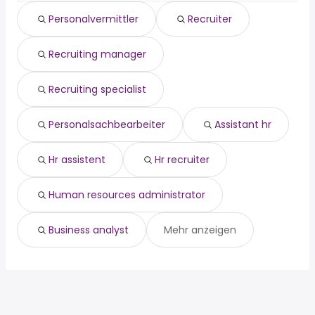
minijobber
Maintal
Bad Vilbel
Personalvermittler
Recruiter
minijob
Neu Isenburg
Dietzenbach
reinigungskraft
Langen
Rödermark
Recruiting manager
520 euro
Bad Vilbel
quereinsteiger
Dietzenbach
homeoffice
Rödermark
Recruiting specialist
lager
Personalsachbearbeiter
Assistant hr
Hr assistent
Hr recruiter
Human resources administrator
Business analyst
Mehr anzeigen