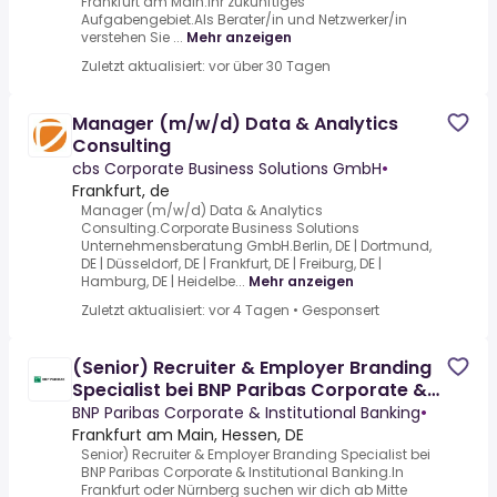
Frankfurt am Main.Ihr zukünftiges
Aufgabengebiet.Als Berater/in und Netzwerker/in
verstehen Sie ...
Mehr anzeigen
Zuletzt aktualisiert: vor über 30 Tagen
Manager (m/w/d) Data & Analytics
Consulting
cbs Corporate Business Solutions GmbH
•
Frankfurt, de
Manager (m/w/d) Data & Analytics
Consulting.Corporate Business Solutions
Unternehmensberatung GmbH.Berlin, DE | Dortmund,
DE | Düsseldorf, DE | Frankfurt, DE | Freiburg, DE |
Hamburg, DE | Heidelbe...
Mehr anzeigen
Zuletzt aktualisiert: vor 4 Tagen
•
Gesponsert
(Senior) Recruiter & Employer Branding
Specialist bei BNP Paribas Corporate &
Institutional Banking
BNP Paribas Corporate & Institutional Banking
•
Frankfurt am Main, Hessen, DE
Senior) Recruiter & Employer Branding Specialist bei
BNP Paribas Corporate & Institutional Banking.In
Frankfurt oder Nürnberg suchen wir dich ab Mitte