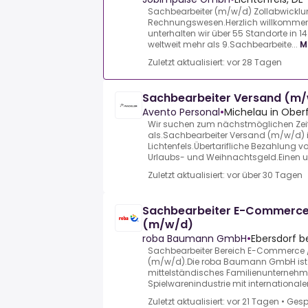
Sachbearbeiter (m/w/d) Zollabwickl
Rechnungswesen.Herzlich willkommen
unterhalten wir über 55 Standorte in 
weltweit mehr als 9.Sachbearbeite...
M
Zuletzt aktualisiert: vor 28 Tagen
Sachbearbeiter Versand (m
Avento Personal
•
Michelau in Ober
Wir suchen zum nächstmöglichen Zei
als.Sachbearbeiter Versand (m/w/d
Lichtenfels.Übertarifliche Bezahlung 
Urlaubs- und Weihnachtsgeld.Einen unb
Zuletzt aktualisiert: vor über 30 Tagen
Sachbearbeiter E-Commerce
(m/w/d)
roba Baumann GmbH
•
Ebersdorf b
Sachbearbeiter Bereich E-Commerce
(m/w/d).Die roba Baumann GmbH ist 
mittelständisches Familienunternehm
Spielwarenindustrie mit internationaler
Zuletzt aktualisiert: vor 21 Tagen
•
Gesp