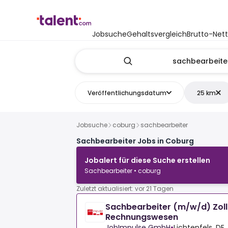
Jobsuche
Gehaltsvergleich
Brutto-Net
Veröffentlichungsdatum
25 km
Jobsuche
coburg
sachbearbeiter
Sachbearbeiter Jobs in Coburg
Jobalert für diese Suche erstellen
Sachbearbeiter • coburg
Zuletzt aktualisiert: vor 21 Tagen
Sachbearbeiter (m/w/d) Zol
Rechnungswesen
JobImpulse GmbH
•
Lichtenfels, DE