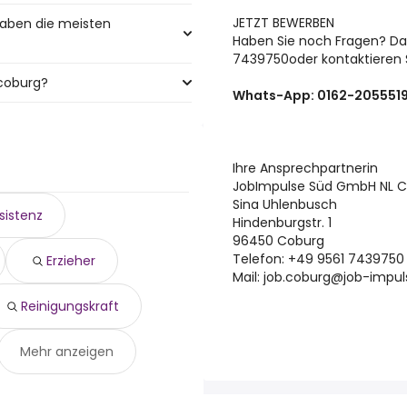
JETZT BEWERBEN
haben die meisten
meisten sachbearbeiter Jobs:
Haben Sie noch Fragen? Dan
7439750oder kontaktieren 
 coburg?
en meisten Jobangeboten:
Whats-App: 0162-205551
sind:
Ihre Ansprechpartnerin
JobImpulse Süd GmbH NL 
Sina Uhlenbusch
istenz
Hindenburgstr. 1
96450 Coburg
Telefon: +49 9561 7439750
Erzieher
Mail: job.coburg@job-impu
Reinigungskraft
Mehr anzeigen