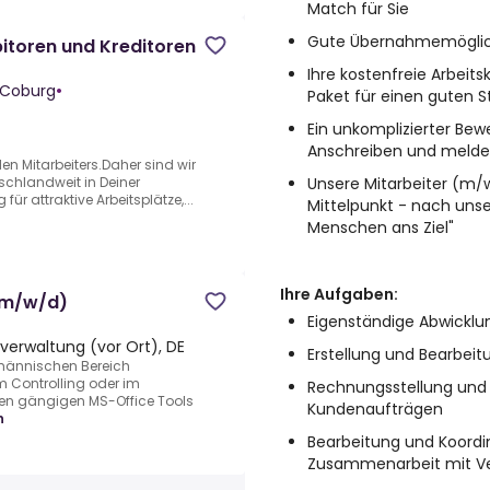
Match für Sie
Gute Übernahmemöglic
itoren und Kreditoren
Ihre kostenfreie Arbeit
H Coburg
•
Paket für einen guten S
Ein unkomplizierter Bew
Anschreiben und meld
en Mitarbeiters.Daher sind wir
Unsere Mitarbeiter (m/w
schlandweit in Deiner
für attraktive Arbeitsplätze,...
Mittelpunkt - nach uns
Menschen ans Ziel"
Ihre Aufgaben
:
(m/w/d)
Eigenständige Abwicklu
verwaltung (vor Ort), DE
Erstellung und Bearbeit
männischen Bereich
im Controlling oder im
Rechnungsstellung und
en gängigen MS-Office Tools
Kundenaufträgen
n
Bearbeitung und Koordi
Zusammenarbeit mit Vert