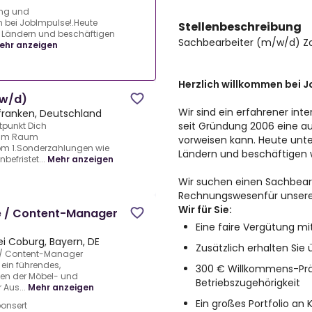
ung und
 bei JobImpulse!.Heute
Stellenbeschreibung
14 Ländern und beschäftigen
Sachbearbeiter (m/w/d) Z
ehr anzeigen
Herzlich willkommen bei 
/w/d)
Wir sind ein erfahrener inte
franken, Deutschland
seit Gründung 2006 eine a
tpunkt Dich
) im Raum
vorweisen kann. Heute unter
vom 1.Sonderzahlungen wie
Ländern und beschäftigen w
efristet...
Mehr anzeigen
Wir suchen einen Sachbear
Rechnungswesenfür unseren
Wir für Sie:
 / Content-Manager
Eine faire Vergütung m
ei Coburg, Bayern, DE
Zusätzlich erhalten Sie
 / Content-Manager
ein führendes,
300 € Willkommens-Prä
en der Möbel- und
Betriebszugehörigkeit
 Aus...
Mehr anzeigen
Ein großes Portfolio a
onsert