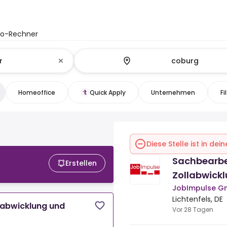
to-Rechner
Homeoffice
Quick Apply
Unternehmen
Fi
Diese Stelle ist in de
Sachbearbe
Erstellen
Zollabwick
JobImpulse 
Lichtenfels, DE
labwicklung und
Vor 28 Tagen