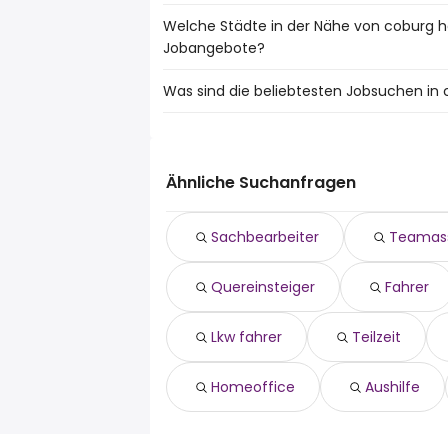
Welche Städte in der Nähe von coburg 
Städte in der Nähe von coburg mit den 
Jobangebote?
Sonneberg
Rödental
Was sind die beliebtesten Jobsuchen in
10 Städte in der Nähe von coburg mit d
Hildburghausen
Sonneberg
Hallstadt
Die 10 beliebtesten Jobsuchen in coburg 
Rödental
quereinsteiger
Hildburghausen
fahrer
Hallstadt
Ähnliche Suchanfragen
erzieher
lkw fahrer
Sachbearbeiter
Teamass
teilzeit
sachbearbeiter
Quereinsteiger
Fahrer
reinigungskraft
homeoffice
aushilfe
Lkw fahrer
Teilzeit
520 euro
Homeoffice
Aushilfe