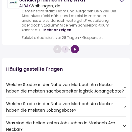
ALBA
•
Waiblingen, de
Gemeinsam stark: Team und Aufgaben.Dein Ziel: Der
Abschluss rückt näher und du bist immer noch
unsicher, wie es danach weitergeht? Ausbildung
oder doch Studium? Mit einem Schülerpraktikum
kannst du...
Mehr anzeigen
Zuletzt aktualisiert: vor 28 Tagen
•
Gesponsert
1
2
Häufig gestellte Fragen
Welche Städte in der Nähe von Marbach Am Neckar
haben die meisten sachbearbeiter logistik Jobangebote?
Welche Städte in der Nähe von Marbach Am Neckar
Städte in der Nähe von Marbach Am Neckar mit den
haben die meisten Jobangebote?
meisten sachbearbeiter logistik Jobs:
Ludwigsburg
Was sind die beliebtesten Jobsuchen in Marbach Am
10 Städte in der Nähe von Marbach Am Neckar mit den
Backnang
Neckar?
meisten Jobangeboten:
Markgröningen