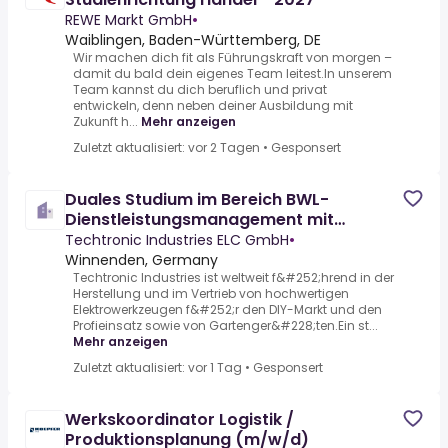
REWE Markt GmbH
•
Waiblingen, Baden-Württemberg, DE
Wir machen dich fit als Führungskraft von morgen –
damit du bald dein eigenes Team leitest.In unserem
Team kannst du dich beruflich und privat
entwickeln, denn neben deiner Ausbildung mit
Zukunft h...
Mehr anzeigen
Zuletzt aktualisiert: vor 2 Tagen
•
Gesponsert
Duales Studium im Bereich BWL-
Dienstleistungsmanagement mit
Schwerpunkt Logistik- und
Techtronic Industries ELC GmbH
•
Winnenden, Germany
Techtronic Industries ist weltweit f&#252;hrend in der
Herstellung und im Vertrieb von hochwertigen
Elektrowerkzeugen f&#252;r den DIY-Markt und den
Profieinsatz sowie von Gartenger&#228;ten.Ein st...
Mehr anzeigen
Zuletzt aktualisiert: vor 1 Tag
•
Gesponsert
Werkskoordinator Logistik /
Produktionsplanung (m/w/d)