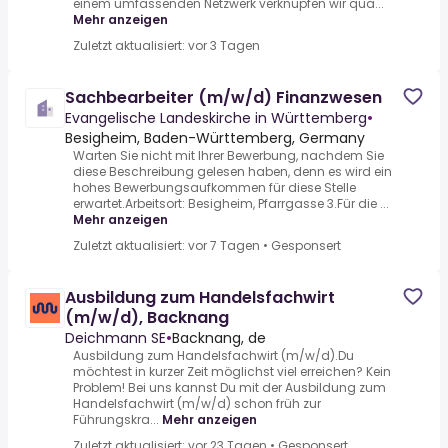
einem umfassenden Netzwerk verknüpfen wir qua...
Mehr anzeigen
Zuletzt aktualisiert: vor 3 Tagen
Sachbearbeiter (m/w/d) Finanzwesen
Evangelische Landeskirche in Württemberg
•
Besigheim, Baden-Württemberg, Germany
Warten Sie nicht mit Ihrer Bewerbung, nachdem Sie
diese Beschreibung gelesen haben, denn es wird ein
hohes Bewerbungsaufkommen für diese Stelle
erwartet.Arbeitsort: Besigheim, Pfarrgasse 3.Für die ...
Mehr anzeigen
Zuletzt aktualisiert: vor 7 Tagen
•
Gesponsert
Ausbildung zum Handelsfachwirt
(m/w/d), Backnang
Deichmann SE
•
Backnang, de
Ausbildung zum Handelsfachwirt (m/w/d).Du
möchtest in kurzer Zeit möglichst viel erreichen? Kein
Problem! Bei uns kannst Du mit der Ausbildung zum
Handelsfachwirt (m/w/d) schon früh zur
Führungskra...
Mehr anzeigen
Zuletzt aktualisiert: vor 23 Tagen
•
Gesponsert