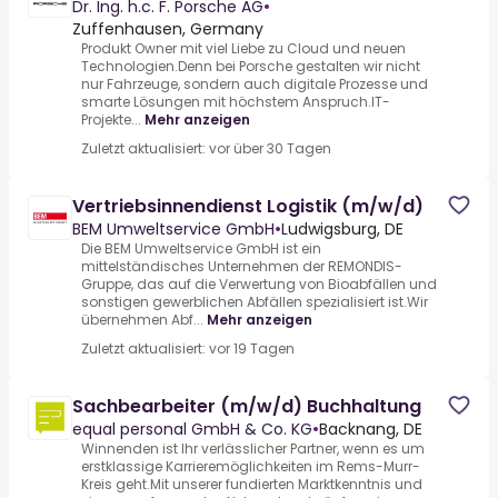
Dr. Ing. h.c. F. Porsche AG
•
Zuffenhausen, Germany
Produkt Owner mit viel Liebe zu Cloud und neuen
Technologien.Denn bei Porsche gestalten wir nicht
nur Fahrzeuge, sondern auch digitale Prozesse und
smarte Lösungen mit höchstem Anspruch.IT-
Projekte...
Mehr anzeigen
Zuletzt aktualisiert: vor über 30 Tagen
Vertriebsinnendienst Logistik (m/w/d)
BEM Umweltservice GmbH
•
Ludwigsburg, DE
Die BEM Umweltservice GmbH ist ein
mittelständisches Unternehmen der REMONDIS-
Gruppe, das auf die Verwertung von Bioabfällen und
sonstigen gewerblichen Abfällen spezialisiert ist.Wir
übernehmen Abf...
Mehr anzeigen
Zuletzt aktualisiert: vor 19 Tagen
Sachbearbeiter (m/w/d) Buchhaltung
equal personal GmbH & Co. KG
•
Backnang, DE
Winnenden ist Ihr verlässlicher Partner, wenn es um
erstklassige Karrieremöglichkeiten im Rems-Murr-
Kreis geht.Mit unserer fundierten Marktkenntnis und