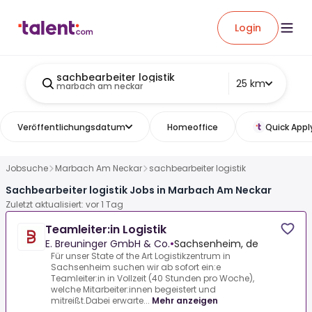
Login
sachbearbeiter logistik
25 km
marbach am neckar
Veröffentlichungsdatum
Homeoffice
Quick Appl
Jobsuche
Marbach Am Neckar
sachbearbeiter logistik
Sachbearbeiter logistik Jobs in Marbach Am Neckar
Zuletzt aktualisiert: vor 1 Tag
Teamleiter:in Logistik
E. Breuninger GmbH & Co.
•
Sachsenheim, de
Für unser State of the Art Logistikzentrum in
Sachsenheim suchen wir ab sofort ein:e
Teamleiter:in in Vollzeit (40 Stunden pro Woche),
welche Mitarbeiter:innen begeistert und
mitreißt.Dabei erwarte...
Mehr anzeigen