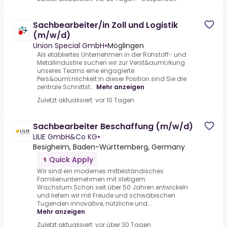
Sachbearbeiter/in Zoll und Logistik
(m/w/d)
Union Special GmbH
•
Möglingen
Als etabliertes Unternehmen in der Rohstoff- und
Metallindustrie suchen wir zur Verst&auml;rkung
unseres Teams eine engagierte
Pers&ouml;nlichkeit.In dieser Position sind Sie die
zentrale Schnittst...
Mehr anzeigen
Zuletzt aktualisiert: vor 10 Tagen
Sachbearbeiter Beschaffung (m/w/d)
LILIE GmbH&Co KG
•
Besigheim, Baden-Württemberg, Germany
Quick Apply
Wir sind ein modernes mittelständisches
Familienunternehmen mit stetigem
Wachstum.Schon seit über 50 Jahren entwickeln
und liefern wir mit Freude und schwäbischen
Tugenden innovative, nützliche und...
Mehr anzeigen
Zuletzt aktualisiert: vor über 30 Tagen