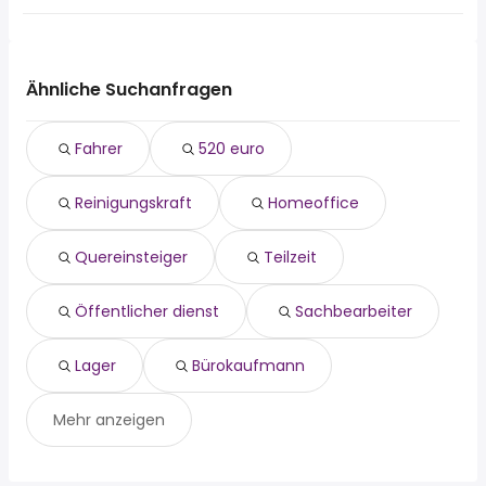
Ludwigsburg
Tamm
Die 10 beliebtesten Jobsuchen in Marbach Am Neckar
Backnang
Möglingen
sind:
Kornwestheim
fahrer
Winnenden
Ähnliche Suchanfragen
520 euro
Markgröningen
reinigungskraft
Besigheim
Fahrer
520 euro
homeoffice
Tamm
quereinsteiger
Steinheim An Der Murr
Reinigungskraft
Homeoffice
teilzeit
Möglingen
Öffentlicher dienst
Korb
sachbearbeiter
Quereinsteiger
Teilzeit
lager
bürokaufmann
Öffentlicher dienst
Sachbearbeiter
Lager
Bürokaufmann
Mehr anzeigen