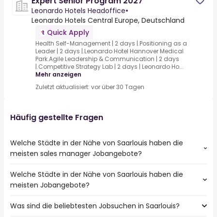
Expert Senior Program 2027
Leonardo Hotels Headoffice
•
Leonardo Hotels Central Europe, Deutschland
Quick Apply
Health Self-Management | 2 days |.Positioning as a
Leader | 2 days |.Leonardo Hotel Hannover Medical
Park.Agile Leadership & Communication | 2 days
|.Competitive Strategy Lab | 2 days | Leonardo Ho...
Mehr anzeigen
Zuletzt aktualisiert: vor über 30 Tagen
Häufig gestellte Fragen
Welche Städte in der Nähe von Saarlouis haben die
meisten sales manager Jobangebote?
Welche Städte in der Nähe von Saarlouis haben die
Städte in der Nähe von Saarlouis mit den meisten sales
meisten Jobangebote?
manager Jobs:
Saarbrücken
Was sind die beliebtesten Jobsuchen in Saarlouis?
10 Städte in der Nähe von Saarlouis mit den meisten
Merzig