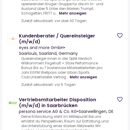
operierenden Krüger-Gruppe für die im In- und
Ausland über 5.Unter den Marken Trumpf,
Schogetten, FRITT u...
Mehr anzeigen
Zuletzt aktualisiert: vor über 30 Tagen
Kundenberater / Quereinsteiger
(m/w/d)
eyes and more GmbH
•
Saarlouis, Saarland, Germany
Quereinsteiger:innen in der Optik Herzlich
Willkommen!.Fixgehalt + Store Performance
Bonus.Bis zu 7 kostenlose Mitarbeiterbrillen pro
Jahr.EGYM Wellpass oder Urban Sports
Club.Unbefristeter Vertrag...
Mehr anzeigen
Zuletzt aktualisiert: vor 5 Tagen
Vertriebsmitarbeiter Disposition
(m/w/d) in Saarbrücken
persona service AG & Co. KG
•
Saarwellingen, DE
Deine Entwicklung steht im Mittelpunkt.Bei uns
erhältst du Perspektiven, Raum zur Entfaltung und
die Unterstützung eines starken Netzwerks.Wir