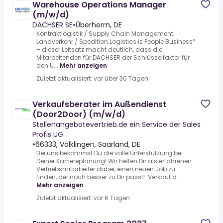
Warehouse Operations Manager
(m/w/d)
DACHSER SE
•
Überherrn, DE
Kontraktlogistik / Supply Chain Management;
Landverkehr / Spedition.Logistics is People Business“
– dieser Leitsatz macht deutlich, dass die
Mitarbeitenden für DACHSER der Schlüsselfaktor für
den U...
Mehr anzeigen
Zuletzt aktualisiert: vor über 30 Tagen
Verkaufsberater im Außendienst
(Door2Door) (m/w/d)
Stellenangebotevertrieb.de ein Service der Sales
Profis UG
•
66333, Völklingen, Saarland, DE
Bei uns bekommst Du die volle Unterstützung bei
Deiner Karriereplanung! Wir helfen Dir als erfahrenen
Vertriebsmitarbeiter dabei, einen neuen Job zu
finden, der noch besser zu Dir passt! .Verkauf d...
Mehr anzeigen
Zuletzt aktualisiert: vor 6 Tagen