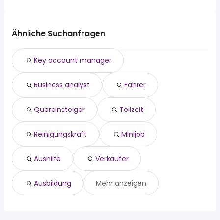
Jobangeboten:
Eppelborn
Die 10 beliebtesten Jobsuchen in Saarlouis sind:
Saarbrücken
Losheim Am See
fahrer
Merzig
Illingen
quereinsteiger
Lebach
Ähnliche Suchanfragen
Saarwellingen
teilzeit
Heusweiler
Mettlach
reinigungskraft
Eppelborn
Key account manager
minijob
Schmelz
aushilfe
Losheim Am See
Business analyst
Fahrer
verkäufer
Illingen
ausbildung
Beckingen
produktionshelfer
Saarwellingen
Quereinsteiger
Teilzeit
erzieher
Reinigungskraft
Minijob
Aushilfe
Verkäufer
Ausbildung
Mehr anzeigen