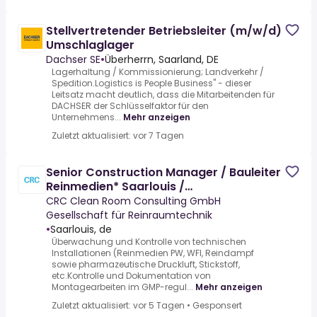
Stellvertretender Betriebsleiter (m/w/d)
Umschlaglager
Dachser SE
•
Überherrn, Saarland, DE
Lagerhaltung / Kommissionierung; Landverkehr /
Spedition.Logistics is People Business" - dieser
Leitsatz macht deutlich, dass die Mitarbeitenden für
DACHSER der Schlüsselfaktor für den
Unternehmens...
Mehr anzeigen
Zuletzt aktualisiert: vor 7 Tagen
Senior Construction Manager / Bauleiter
Reinmedien* Saarlouis /
Deutschlandweit
CRC Clean Room Consulting GmbH
Gesellschaft für Reinraumtechnik
•
Saarlouis, de
Überwachung und Kontrolle von technischen
Installationen (Reinmedien PW, WFI, Reindampf
sowie pharmazeutische Druckluft, Stickstoff,
etc.Kontrolle und Dokumentation von
Montagearbeiten im GMP-regul...
Mehr anzeigen
Zuletzt aktualisiert: vor 5 Tagen
•
Gesponsert