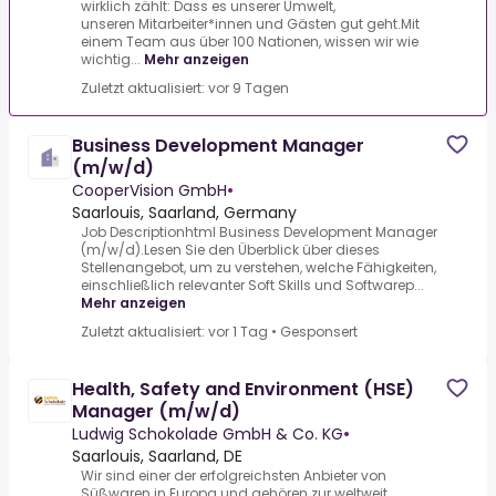
wirklich zählt: Dass es unserer Umwelt,
unseren Mitarbeiter*innen und Gästen gut geht.Mit
einem Team aus über 100 Nationen, wissen wir wie
wichtig...
Mehr anzeigen
Zuletzt aktualisiert: vor 9 Tagen
Business Development Manager
(m/w/d)
CooperVision GmbH
•
Saarlouis, Saarland, Germany
Job Descriptionhtml Business Development Manager
(m/w/d).Lesen Sie den Überblick über dieses
Stellenangebot, um zu verstehen, welche Fähigkeiten,
einschließlich relevanter Soft Skills und Softwarep...
Mehr anzeigen
Zuletzt aktualisiert: vor 1 Tag
•
Gesponsert
Health, Safety and Environment (HSE)
Manager (m/w/d)
Ludwig Schokolade GmbH & Co. KG
•
Saarlouis, Saarland, DE
Wir sind einer der erfolgreichsten Anbieter von
Süßwaren in Europa und gehören zur weltweit