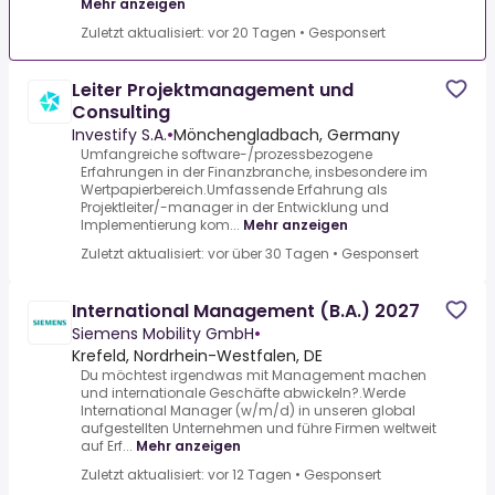
Mehr anzeigen
Zuletzt aktualisiert: vor 20 Tagen
•
Gesponsert
Leiter Projektmanagement und
Consulting
Investify S.A.
•
Mönchengladbach, Germany
Umfangreiche software-/prozessbezogene
Erfahrungen in der Finanzbranche, insbesondere im
Wertpapierbereich.Umfassende Erfahrung als
Projektleiter/-manager in der Entwicklung und
Implementierung kom...
Mehr anzeigen
Zuletzt aktualisiert: vor über 30 Tagen
•
Gesponsert
International Management (B.A.) 2027
Siemens Mobility GmbH
•
Krefeld, Nordrhein-Westfalen, DE
Du möchtest irgendwas mit Management machen
und internationale Geschäfte abwickeln?.Werde
International Manager (w/m/d) in unseren global
aufgestellten Unternehmen und führe Firmen weltweit
auf Erf...
Mehr anzeigen
Zuletzt aktualisiert: vor 12 Tagen
•
Gesponsert