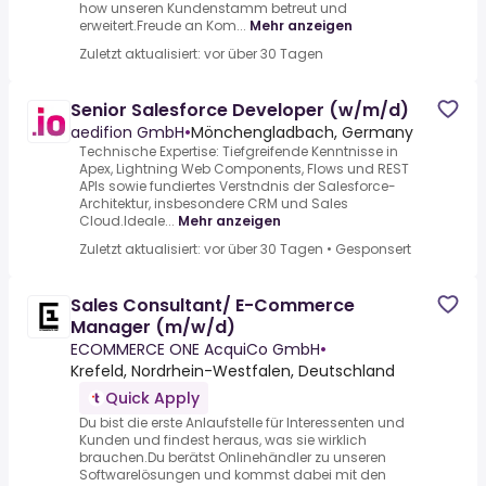
how unseren Kundenstamm betreut und
erweitert.Freude an Kom...
Mehr anzeigen
Zuletzt aktualisiert: vor über 30 Tagen
Senior Salesforce Developer (w/m/d)
aedifion GmbH
•
Mönchengladbach, Germany
Technische Expertise: Tiefgreifende Kenntnisse in
Apex, Lightning Web Components, Flows und REST
APIs sowie fundiertes Verstndnis der Salesforce-
Architektur, insbesondere CRM und Sales
Cloud.Ideale...
Mehr anzeigen
Zuletzt aktualisiert: vor über 30 Tagen
•
Gesponsert
Sales Consultant/ E-Commerce
Manager (m/w/d)
ECOMMERCE ONE AcquiCo GmbH
•
Krefeld, Nordrhein-Westfalen, Deutschland
Quick Apply
Du bist die erste Anlaufstelle für Interessenten und
Kunden und findest heraus, was sie wirklich
brauchen.Du berätst Onlinehändler zu unseren
Softwarelösungen und kommst dabei mit den