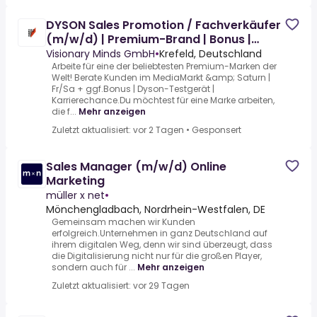
DYSON Sales Promotion / Fachverkäufer
(m/w/d) | Premium-Brand | Bonus |
Testgerät
Visionary Minds GmbH
•
Krefeld, Deutschland
Arbeite für eine der beliebtesten Premium-Marken der
Welt! Berate Kunden im MediaMarkt &amp; Saturn |
Fr/Sa + ggf.Bonus | Dyson-Testgerät |
Karrierechance.Du möchtest für eine Marke arbeiten,
die f...
Mehr anzeigen
Zuletzt aktualisiert: vor 2 Tagen
•
Gesponsert
Sales Manager (m/w/d) Online
Marketing
müller x net
•
Mönchengladbach, Nordrhein-Westfalen, DE
Gemeinsam machen wir Kunden
erfolgreich.Unternehmen in ganz Deutschland auf
ihrem digitalen Weg, denn wir sind überzeugt, dass
die Digitalisierung nicht nur für die großen Player,
sondern auch für ...
Mehr anzeigen
Zuletzt aktualisiert: vor 29 Tagen