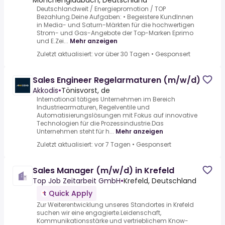
Mönchengladbach, Deutschland
Deutschlandweit / Energiepromotion / TOP
Bezahlung.Deine Aufgaben: • Begeistere KundInnen
in Media- und Saturn-Märkten für die hochwertigen
Strom- und Gas-Angebote der Top-Marken Eprimo
und E.Zei...
Mehr anzeigen
Zuletzt aktualisiert: vor über 30 Tagen
•
Gesponsert
Sales Engineer Regelarmaturen (m/w/d)
Akkodis
•
Tönisvorst, de
International tätiges Unternehmen im Bereich
Industriearmaturen, Regelventile und
Automatisierungslösungen mit Fokus auf innovative
Technologien für die Prozessindustrie.Das
Unternehmen steht für h...
Mehr anzeigen
Zuletzt aktualisiert: vor 7 Tagen
•
Gesponsert
Sales Manager (m/w/d) in Krefeld
Top Job Zeitarbeit GmbH
•
Krefeld, Deutschland
Quick Apply
Zur Weiterentwicklung unseres Standortes in Krefeld
suchen wir eine engagierte.Leidenschaft,
Kommunikationsstärke und vertrieblichem Know-