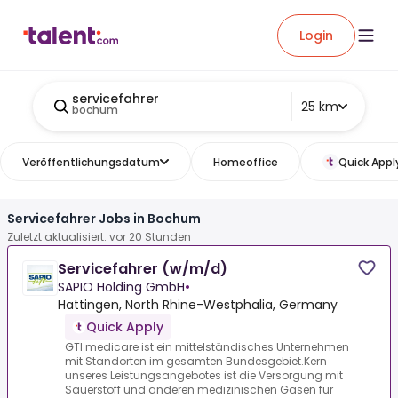
Login
servicefahrer
25 km
bochum
Veröffentlichungsdatum
Homeoffice
Quick Appl
Servicefahrer Jobs in Bochum
Zuletzt aktualisiert: vor 20 Stunden
Servicefahrer (w/m/d)
SAPIO Holding GmbH
•
Hattingen, North Rhine-Westphalia, Germany
Quick Apply
GTI medicare ist ein mittelständisches Unternehmen
mit Standorten im gesamten Bundesgebiet.Kern
unseres Leistungsangebotes ist die Versorgung mit
Sauerstoff und anderen medizinischen Gasen für