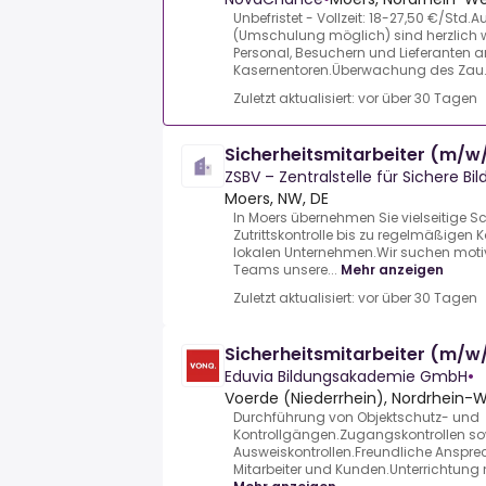
Unbefristet - Vollzeit: 18-27,50 €/Std.
(Umschulung möglich) sind herzlich
Personal, Besuchern und Lieferanten 
Kasernentoren.Überwachung des Zau.
Zuletzt aktualisiert: vor über 30 Tagen
Sicherheitsmitarbeiter (m/w
ZSBV – Zentralstelle für Sichere B
Moers, NW, DE
In Moers übernehmen Sie vielseitige 
Zutrittskontrolle bis zu regelmäßigen
lokalen Unternehmen.Wir suchen motivi
Teams unsere...
Mehr anzeigen
Zuletzt aktualisiert: vor über 30 Tagen
Sicherheitsmitarbeiter (m/w
Eduvia Bildungsakademie GmbH
•
Voerde (Niederrhein), Nordrhein-W
Durchführung von Objektschutz- und
Kontrollgängen.Zugangskontrollen s
Ausweiskontrollen.Freundliche Anspre
Mitarbeiter und Kunden.Unterrichtung