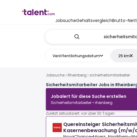
Jobsuche
Gehaltsvergleich
Brutto-Net
Veröffentlichungsdatum
25 km
Jobsuche
Rheinberg
sicherheitsmitarbeiter
Sicherheitsmitarbeiter Jobs in Rheinber
Jobalert für diese Suche erstellen
Sicherheitsmitarbeiter • rheinberg
Zuletzt aktualisiert: vor über 30 Tagen
Quereinsteiger Sicherheitsmi
Kasernenbewachung (m/w/
NovaChance
•
Moers, Nordrhein-We