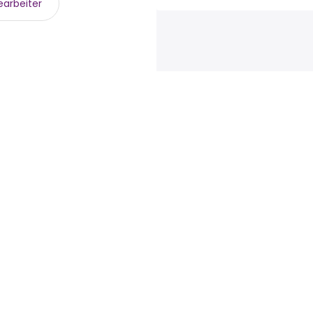
arbeiter
tgeber
Jobs durchsuchen
Talent.com
men
Top-Suchanfragen
Mehr Länder
Nach Standort
Nutzungsbedingungen
Programm
By category
Datenschutzerklärung