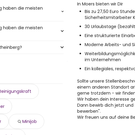
In Moers bieten wir Dir
g haben die meisten
Bis zu 27,50 Euro Stund
Sicherheitsmitarbeite
30 Urlaubstage (bezahl
g haben die meisten
en meisten
Eine strukturierte Einar
Moderne Arbeits- und S
Rheinberg?
t den meisten Jobangeboten:
Weiterbildungsmöglichk
im Unternehmen
rg sind:
Ein kollegiales, respekt
Sollte unsere Stellenbeschr
einem anderen Standort ar
Reinigungskraft
gerne trotzdem - wir finde
Wir haben dein Interesse 
Dann bewirb dich jetzt und 
ger
bewerben".
Wir freuen uns auf deine 
r
Minijob