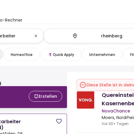
to-Rechner
Homeoffice
Quick Apply
Unternehmen
Fi
g
Diese Stelle ist in de
Quereinstei
Erstellen
Kasernenb
NovaChance
Moers, Nordrhe
tarbeiter
Vor 30+ Tagen
d)
stfalen, DE