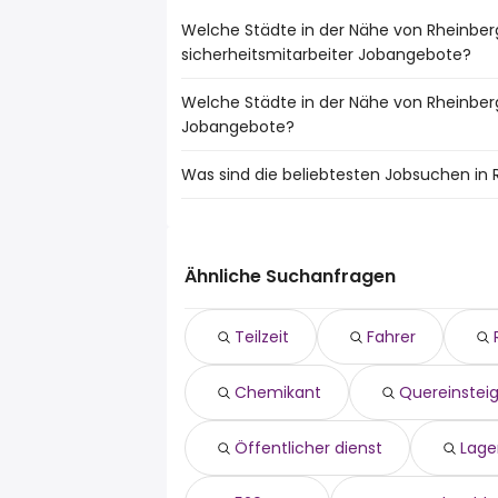
Welche Städte in der Nähe von Rheinber
sicherheitsmitarbeiter Jobangebote?
Welche Städte in der Nähe von Rheinber
Städte in der Nähe von Rheinberg mit d
Jobangebote?
sicherheitsmitarbeiter Jobs:
Duisburg
Was sind die beliebtesten Jobsuchen in 
10 Städte in der Nähe von Rheinberg mi
Krefeld
Duisburg
Oberhausen
Die 10 beliebtesten Jobsuchen in Rheinbe
Krefeld
Mülheim An Der Ruhr
teilzeit
Oberhausen
Bottrop
fahrer
Mülheim An Der Ruhr
Ähnliche Suchanfragen
Moers
reinigungskraft
Bottrop
Dorsten
chemikant
Moers
Dinslaken
Teilzeit
Fahrer
quereinsteiger
Dorsten
Wesel
Öffentlicher dienst
Dinslaken
Kempen
Chemikant
Quereinstei
lager
Wesel
minijob
Kempen
520 euro
Öffentlicher dienst
Lage
personalsachbearbeiter