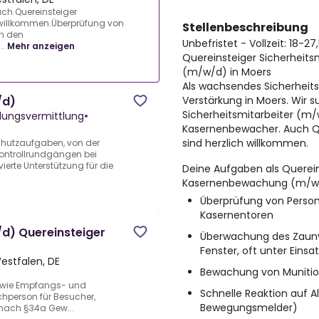
Auch Quereinsteiger
 willkommen.Überprüfung von
Stellenbeschreibung
an den
Unbefristet - Vollzeit: 18-2
..
Mehr anzeigen
Quereinsteiger Sicherheit
(m/w/d) in Moers
Als wachsendes Sicherhei
Verstärkung in Moers. Wir 
/d)
Sicherheitsmitarbeiter (m/w
ildungsvermittlung
•
Kasernenbewacher. Auch Q
sind herzlich willkommen.
Schutzaufgaben, von der
 Kontrollrundgängen bei
erte Unterstützung für die
Deine Aufgaben als Querein
Kasernenbewachung (m/w/
Überprüfung von Person
Kasernentoren
/d) Quereinsteiger
Überwachung des Zaunv
Fenster, oft unter Ein
estfalen, DE
Bewachung von Muniti
owie Empfangs- und
Schnelle Reaktion auf 
chperson für Besucher,
Bewegungsmelder)
 nach §34a Gew...