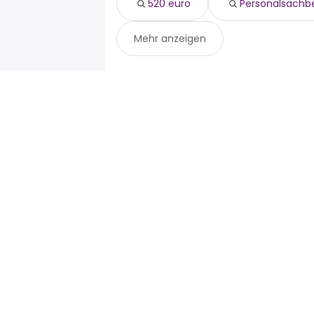
520 euro
Personalsachbe
Mehr anzeigen
Für Arbeitssuchende
Für Arbei
Jobs suchen
Unterneh
Gehaltsvergleich
ATS
Brutto-Netto-Rechner
Publisher 