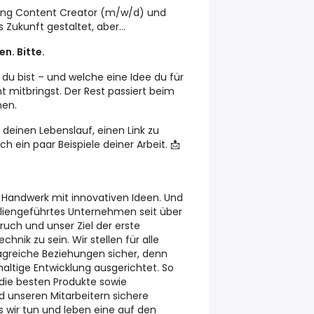
eting Content Creator (m/w/d) und
 Zukunft gestaltet, aber...
n. Bitte.
r du bist – und welche eine Idee du für
mitbringst. Der Rest passiert beim
nen.
 deinen Lebenslauf, einen Link zu
h ein paar Beispiele deiner Arbeit. 📩
s Handwerk mit innovativen Ideen. Und
liengeführtes Unternehmen seit über
pruch und unser Ziel der erste
hnik zu sein. Wir stellen für alle
ragreiche Beziehungen sicher, denn
altige Entwicklung ausgerichtet. So
die besten Produkte sowie
 unseren Mitarbeitern sichere
as wir tun und leben eine auf den