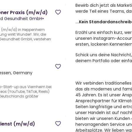
Bewirb dich jetzt als Mark
werde Teil eines Teams, das
ener Praxis (m/w/d)
 und Gesundheit GmbH
•
...Kein Standardanschreibe
xis (m/w/d) in Heppenheim
Erzähl uns einfach kurz, we
ng wirkt Wunder! .Wir, die
unseren Instagram-Account 
d Gesundheit GmbH, verstehen
ersten, lockeren Kennenler
Schick uns deine Nachricht,
deinem Portfolio oder einfac
Hessen, Germany
Wir verbinden traditionelle
eo-Start-up aus Viernheim bei
das als modernes und fami
s (YouTube, TikTok, Reels)
45 Jahren. Es ist unser Ans
.Deutschlands größter
Ansprechpartner für Klimatec
Seiten langfristige und ert
unser Handeln ist auf nachh
bieten wir unseren Kunden 
dienst (m/w/d)
hervorragenden Service und
Arbeitsplätze. Wir lieben w