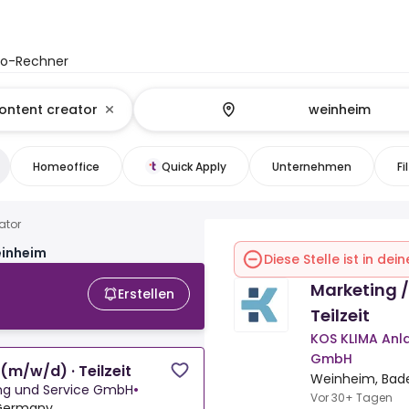
to-Rechner
Homeoffice
Quick Apply
Unternehmen
Fi
ator
einheim
Diese Stelle ist in de
Marketing /
Erstellen
Teilzeit
KOS KLIMA Anl
GmbH
(m/w/d) · Teilzeit
Weinheim, Bad
ung und Service GmbH
•
Vor 30+ Tagen
Germany