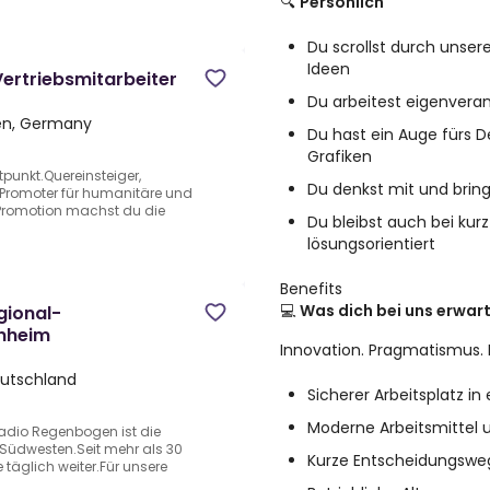
🔍
Persönlich
Du scrollst durch unse
Ideen
Vertriebsmitarbeiter
Du arbeitest eigenveran
en, Germany
Du hast ein Auge fürs D
Grafiken
unkt.Quereinsteiger,
Du denkst mit und bring
).Promoter für humanitäre und
H-Promotion machst du die
Du bleibst auch bei kur
lösungsorientiert
Benefits
💻
Was dich bei uns erwar
gional-
nnheim
Innovation. Pragmatismus. P
eutschland
Sicherer Arbeitsplatz i
Moderne Arbeitsmittel u
adio Regenbogen ist die
 Südwesten.Seit mehr als 30
Kurze Entscheidungswe
täglich weiter.Für unsere