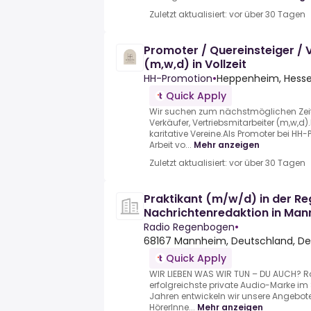
Zuletzt aktualisiert: vor über 30 Tagen
Promoter / Quereinsteiger / 
(m,w,d) in Vollzeit
HH-Promotion
•
Heppenheim, Hess
Quick Apply
Wir suchen zum nächstmöglichen Zeitp
Verkäufer, Vertriebsmitarbeiter (m,w,d
karitative Vereine.Als Promoter bei H
Arbeit vo...
Mehr anzeigen
Zuletzt aktualisiert: vor über 30 Tagen
Praktikant (m/w/d) in der Re
Nachrichtenredaktion in Ma
Radio Regenbogen
•
68167 Mannheim, Deutschland, D
Quick Apply
WIR LIEBEN WAS WIR TUN – DU AUCH? R
erfolgreichste private Audio-Marke im
Jahren entwickeln wir unsere Angebote 
HörerInne...
Mehr anzeigen