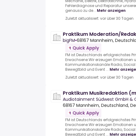
Mechanik, Elektrik, Elektrotechnik, Hyd
Fehlerdiagnose und Reparatur unserer
genauso zu de...
Mehr anzeigen
Zuletzt aktualisiert: vor über 30 Tagen
Praktikum Moderation/Redak
bigFM
•
68167 Mannheim, Deutschla
Quick Apply
FM ist Deutschlands erfolgreichstes Pr
Erwachsene.Wir erzeugen Emotionen u
Kommunikationskanäle Radio, Social M
Bewegtbild und Event ...
Mehr anzeig
Zuletzt aktualisiert: vor über 30 Tagen
Praktikum Musikredaktion (
Audiotainment Südwest GmbH & C
68167 Mannheim, Deutschland, D
Quick Apply
FM ist Deutschlands erfolgreichstes Pr
Erwachsene.Wir erzeugen Emotionen u
Kommunikationskanäle Radio, Social M
Bewegtbild und Event ...
Mehr anzeig