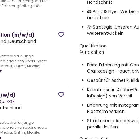
raulik und Fahrzeugbau.Die
Handschrift
 Fahrzeugflotte gehört
🖨️ Print & Flyer: Werbe
umsetzen
💡 Strategie: Unseren A
weiterentwickeln
tion (m/w/d)
nd, Deutschland
Qualifikation
🔍
Fachlich
ivatradio für junge
nd erreichen über unsere
Erste Erfahrung mit Con
edia, Online, Mobile,
Grafikdesign – auch priv
en
Gespür für Ästhetik, Bil
Kenntnisse in Adobe-Pro
m/w/d)
InDesign) von Vorteil
o. KG
•
Erfahrung mit Instagram
eutschland
Plattform wirklich
Strukturierte Arbeitswe
ivatradio für junge
parallel laufen
nd erreichen über unsere
edia, Online, Mobile,
en