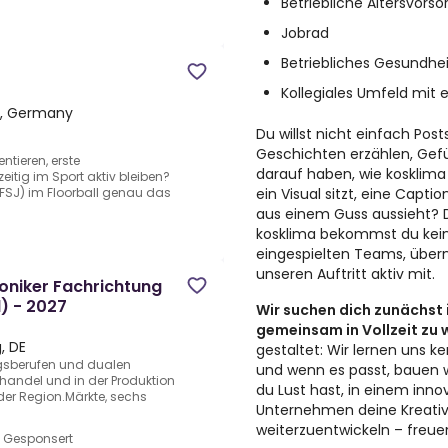
Betriebliche Altersvors
Jobrad
Betriebliches Gesund
Kollegiales Umfeld mi
g, Germany
Du willst nicht einfach Post
Geschichten erzählen, Gefü
ntieren, erste
darauf haben, wie kosklima 
tig im Sport aktiv bleiben?
ein Visual sitzt, eine Capt
 (FSJ) im Floorball genau das
aus einem Guss aussieht? Da
kosklima bekommst du keine
eingespielten Teams, über
unseren Auftritt aktiv mit.
oniker Fachrichtung
) - 2027
Wir suchen dich zunächst in
gemeinsam in Vollzeit zu
, DE
gestaltet: Wir lernen uns 
gsberufen und dualen
und wenn es passt, bauen
handel und in der Produktion
du Lust hast, in einem inno
 der Region.Märkte, sechs
Unternehmen deine Kreativi
weiterzuentwickeln – freue
•
Gesponsert