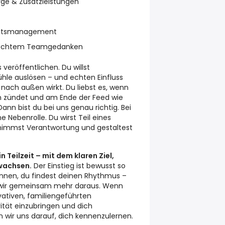
orge & Zusatzleistungen
heitsmanagement
t echtem Teamgedanken
s veröffentlichen. Du willst
hle auslösen – und echten Einfluss
nach außen wirkt. Du liebst es, wenn
ion zündet und am Ende der Feed wie
nn bist du bei uns genau richtig. Bei
 Nebenrolle. Du wirst Teil eines
nimmst Verantwortung und gestaltest
 Teilzeit – mit dem klaren Ziel,
 wachsen.
Der Einstieg ist bewusst so
kennen, du findest deinen Rhythmus –
 wir gemeinsam mehr daraus. Wenn
vativen, familiengeführten
tät einzubringen und dich
n wir uns darauf, dich kennenzulernen.