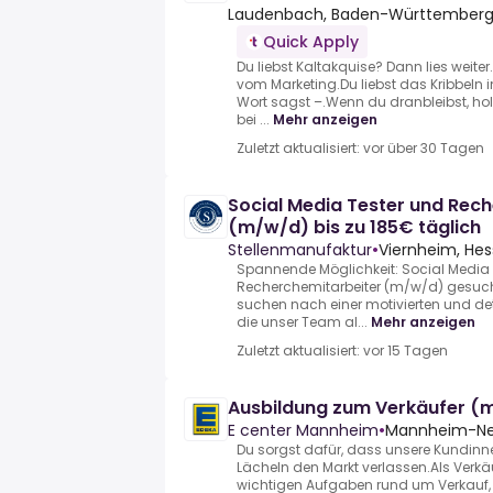
Laudenbach, Baden-Württemberg
Quick Apply
Du liebst Kaltakquise? Dann lies weite
vom Marketing.Du liebst das Kribbeln 
Wort sagst –.Wenn du dranbleibst, ho
bei ...
Mehr anzeigen
Zuletzt aktualisiert: vor über 30 Tagen
Social Media Tester und Rec
(m/w/d) bis zu 185€ täglich
Stellenmanufaktur
•
Viernheim, He
Spannende Möglichkeit: Social Media 
Recherchemitarbeiter (m/w/d) gesucht 
suchen nach einer motivierten und detai
die unser Team al...
Mehr anzeigen
Zuletzt aktualisiert: vor 15 Tagen
Ausbildung zum Verkäufer (
E center Mannheim
•
Mannheim-Ne
Du sorgst dafür, dass unsere Kundin
Lächeln den Markt verlassen.Als Verkäu
wichtigen Aufgaben rund um Verka