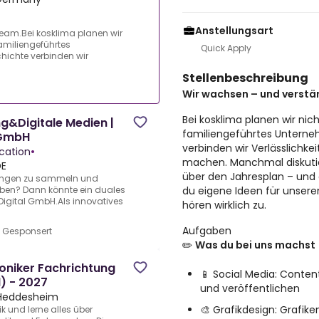
Anstellungsart
eam.Bei kosklima planen wir
familiengeführtes
Quick Apply
hichte verbinden wir
Stellenbeschreibung
Wir wachsen – und verstä
Bei kosklima planen wir nich
g&Digitale Medien |
familiengeführtes Unterne
 GmbH
verbinden wir Verlässlichke
ucation
•
machen. Manchmal diskutier
DE
über den Jahresplan – und
rungen zu sammeln und
du eigene Ideen für unseren
erben? Dann könnte ein duales
Digital GmbH.Als innovatives
hören wirklich zu.
Aufgaben
•
Gesponsert
✏️
Was du bei uns machst
oniker Fachrichtung
📱 Social Media: Conten
) - 2027
und veröffentlichen
Heddesheim
🎨 Grafikdesign: Grafike
 und lerne alles über