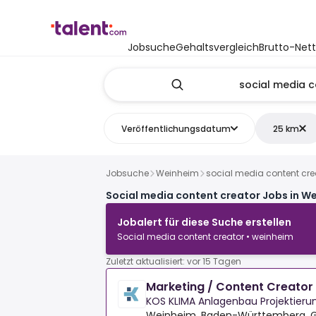
Jobsuche
Gehaltsvergleich
Brutto-Net
Veröffentlichungsdatum
25 km
Jobsuche
Weinheim
social media content cre
Social media content creator Jobs in W
Jobalert für diese Suche erstellen
Social media content creator • weinheim
Zuletzt aktualisiert: vor 15 Tagen
Marketing / Content Creator 
KOS KLIMA Anlagenbau Projektier
Weinheim, Baden-Württemberg, 