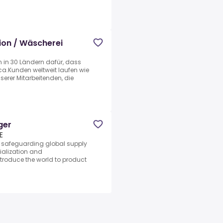
ion / Wäscherei
in 30 Ländern dafür, dass
ca.Kunden weltweit laufen wie
erer Mitarbeitenden, die
ger
E
 in safeguarding global supply
rialization and
troduce the world to product