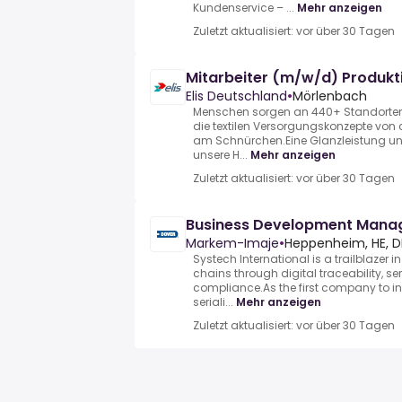
Kundenservice – ...
Mehr anzeigen
Zuletzt aktualisiert: vor über 30 Tagen
Mitarbeiter (m/w/d) Produkt
Elis Deutschland
•
Mörlenbach
Menschen sorgen an 440+ Standorten 
die textilen Versorgungskonzepte von 
am Schnürchen.Eine Glanzleistung uns
unsere H...
Mehr anzeigen
Zuletzt aktualisiert: vor über 30 Tagen
Business Development Mana
Markem-Imaje
•
Heppenheim, HE, D
Systech International is a trailblazer
chains through digital traceability, se
compliance.As the first company to in
seriali...
Mehr anzeigen
Zuletzt aktualisiert: vor über 30 Tagen