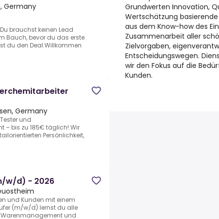
, Germany
Grundwerten Innovation, Qu
Wertschätzung basierende U
aus dem Know-how des Einz
r.Du brauchst keinen Lead
Zusammenarbeit aller schöp
im Bauch, bevor du das erste
Zielvorgaben, eigenverant
lst du den Deal.Willkommen
Entscheidungswegen. Dienstl
wir den Fokus auf die Bedür
Kunden.
herchemitarbeiter
ssen, Germany
Tester und
– bis zu 185€ täglich!.Wir
lorientierten Persönlichkeit,
m/w/d) - 2026
uostheim
nen und Kunden mit einem
fer (m/w/d) lernst du alle
uf, Warenmanagement und