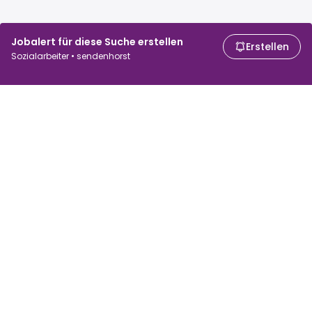
Jobalert für diese Suche erstellen
Erstellen
Sozialarbeiter • sendenhorst
Für Arbeitssuchende
Für Arbeitgeber
Jobs suchen