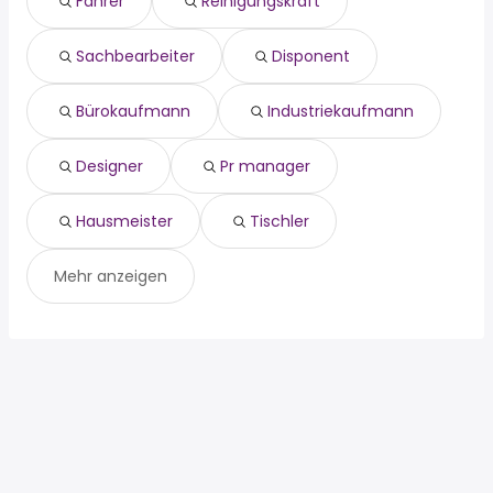
Fahrer
Reinigungskraft
bürokaufmann
Werne
Telgte
industriekaufmann
Harsewinkel
Herzebrock-Clarholz
Sachbearbeiter
Disponent
designer
Senden
pr manager
Telgte
hausmeister
Herzebrock-Clarholz
Bürokaufmann
Industriekaufmann
tischler
Designer
Pr manager
Hausmeister
Tischler
Mehr anzeigen