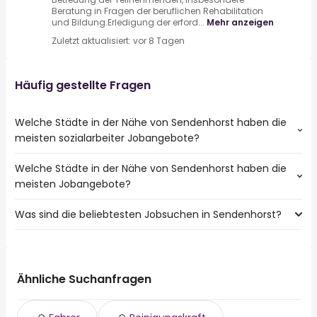
Beratung in Fragen der beruflichen Rehabilitation
und Bildung.Erledigung der erford...
Mehr anzeigen
Zuletzt aktualisiert: vor 8 Tagen
Häufig gestellte Fragen
Welche Städte in der Nähe von Sendenhorst haben die
meisten sozialarbeiter Jobangebote?
Welche Städte in der Nähe von Sendenhorst haben die
Städte in der Nähe von Sendenhorst mit den meisten
meisten Jobangebote?
sozialarbeiter Jobs:
Münster
Was sind die beliebtesten Jobsuchen in Sendenhorst?
10 Städte in der Nähe von Sendenhorst mit den meisten
Hamm
Jobangeboten:
Ahlen
Die 10 beliebtesten Jobsuchen in Sendenhorst sind:
Münster
Bergkamen
fahrer
Hamm
Warendorf
reinigungskraft
Ahlen
Ähnliche Suchanfragen
Werne
sachbearbeiter
Bergkamen
Harsewinkel
disponent
Warendorf
Senden