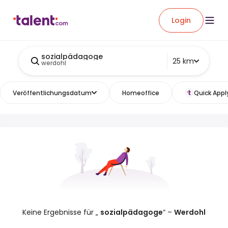
Login
sozialpädagoge
25 km
werdohl
Veröffentlichungsdatum
Homeoffice
Quick Appl
Keine Ergebnisse für „
sozialpädagoge
“ –
Werdohl