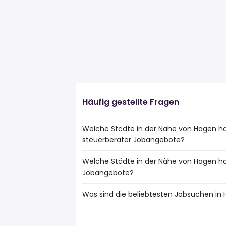
Häufig gestellte Fragen
Welche Städte in der Nähe von Hagen h
steuerberater Jobangebote?
Welche Städte in der Nähe von Hagen h
Städte in der Nähe von Hagen mit den m
Jobangebote?
Dortmund
Bochum
Was sind die beliebtesten Jobsuchen in
10 Städte in der Nähe von Hagen mit de
Wuppertal
Dortmund
Witten
Die 10 beliebtesten Jobsuchen in Hagen s
Bochum
Iserlohn