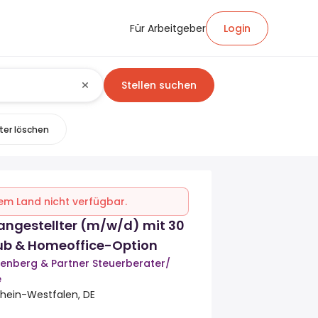
Für Arbeitgeber
Login
Stellen suchen
lter löschen
inem Land nicht verfügbar.
angestellter (m/w/d) mit 30
ub & Homeoffice-Option
nenberg & Partner Steuerberater/
e
hein-Westfalen, DE