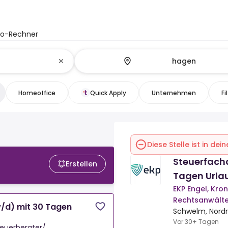
to-Rechner
Homeoffice
Quick Apply
Unternehmen
Fi
Diese Stelle ist in de
Steuerfach
Erstellen
Tagen Urla
EKP Engel, Kro
Rechtsanwält
/d) mit 30 Tagen
Schwelm, Nordr
Vor 30+ Tagen
teuerberater/