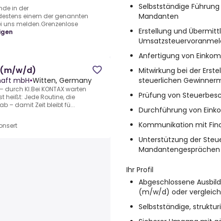
Selbstständige Führung
de in der
Mandanten
ndestens einem der genannten
bei uns melden.Grenzenlose
Erstellung und Übermitt
igen
Umsatzsteuervoranme
Anfertigung von Einko
r (m/w/d)
Mitwirkung bei der Erst
steuerlichen Gewinnerm
haft mbH
•
Witten, Germany
– durch KI.Bei KONTAX warten
Prüfung von Steuerbesc
st heißt: Jede Routine, die
 – damit Zeit bleibt fü...
Durchführung von Ein
Kommunikation mit Fi
nsert
Unterstützung der Steu
Mandantengesprächen
Ihr Profil
Abgeschlossene Ausbil
(m/w/d) oder vergleich
Selbstständige, struktur