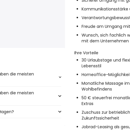
Sicherer Umgang mit g
Kommunikationsstärke 
Verantwortungsbewussts
Freude am Umgang mit
Wunsch, sich fachlich
mit dem Unternehmen 
Ihre Vorteile
30 Urlaubstage und flex
Lebensstil
aben die meisten
Homeoffice-Möglichkeit 
Monatliche Massage im 
Wohlbefindens
aben die meisten
eisten steuerberater Jobs:
50 € steuerfrei monatli
Extras
 Hagen?
n meisten Jobangeboten:
Zuschuss zur betrieblich
Zukunftssicherheit
ind:
Jobrad-Leasing als ges