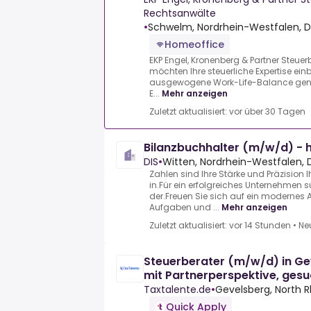
Rechtsanwälte
•
Schwelm, Nordrhein-Westfalen, D
Homeoffice
EKP Engel, Kronenberg & Partner Steue
möchten Ihre steuerliche Expertise ein
ausgewogene Work-Life-Balance genie
E...
Mehr anzeigen
Zuletzt aktualisiert: vor über 30 Tagen
Bilanzbuchhalter (m/w/d) - 
DIS
•
Witten, Nordrhein-Westfalen, 
Zahlen sind Ihre Stärke und Präzision
in.Für ein erfolgreiches Unternehmen
der.Freuen Sie sich auf ein modernes
Aufgaben und ...
Mehr anzeigen
Zuletzt aktualisiert: vor 14 Stunden
•
Ne
Steuerberater (m/w/d) in Ge
mit Partnerperspektive, ges
90.000€
Taxtalente.de
•
Gevelsberg, North 
Quick Apply