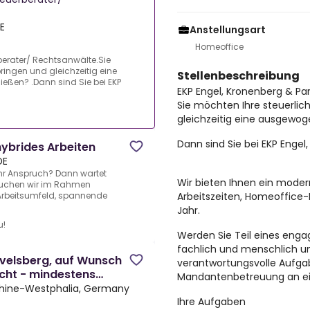
E
Anstellungsart
Homeoffice
rberater/ Rechtsanwälte.Sie
bringen und gleichzeitig eine
Stellenbeschreibung
ßen? .Dann sind Sie bei EKP
EKP Engel, Kronenberg & Pa
Sie möchten Ihre steuerlic
gleichzeitig eine ausgewo
Dann sind Sie bei EKP Engel
hybrides Arbeiten
DE
 Ihr Anspruch? Dann wartet
Wir bieten Ihnen ein moder
 suchen wir im Rahmen
Arbeitszeiten, Homeoffice
 Arbeitsumfeld, spannende
Jahr.
u!
Werden Sie Teil eines engag
fachlich und menschlich 
velsberg, auf Wunsch
verantwortungsvolle Aufga
ucht - mindestens
Mandantenbetreuung an ei
Rhine-Westphalia, Germany
Ihre Aufgaben