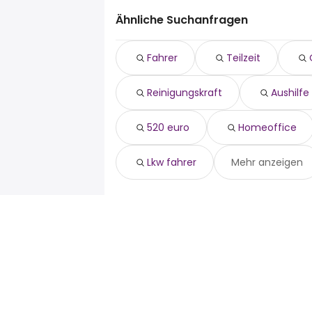
fahrer
Wuppertal
Lüdenscheid
teilzeit
Witten
Ähnliche Suchanfragen
Unna
quereinsteiger
Iserlohn
Ennepetal
reinigungskraft
Lüdenscheid
Schwelm
Fahrer
Teilzeit
aushilfe
Unna
Sprockhövel
wochenende
Ennepetal
Reinigungskraft
Aushilfe
520 euro
Schwelm
homeoffice
Sprockhövel
verkäufer
520 euro
Homeoffice
lkw fahrer
Lkw fahrer
Mehr anzeigen