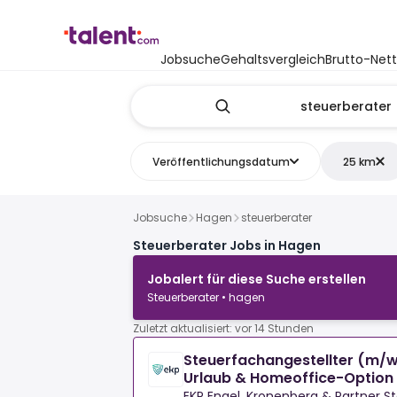
Jobsuche
Gehaltsvergleich
Brutto-Net
Veröffentlichungsdatum
25 km
Jobsuche
Hagen
steuerberater
Steuerberater Jobs in Hagen
Jobalert für diese Suche erstellen
Steuerberater • hagen
Zuletzt aktualisiert: vor 14 Stunden
Steuerfachangestellter (m/w
Urlaub & Homeoffice-Option
EKP Engel, Kronenberg & Partner S