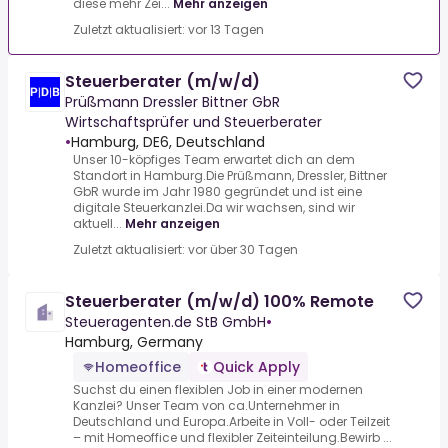
diese mehr Zei...
Mehr anzeigen
Zuletzt aktualisiert: vor 13 Tagen
Steuerberater (m/w/d)
Prüßmann Dressler Bittner GbR
Wirtschaftsprüfer und Steuerberater
•
Hamburg, DE6, Deutschland
Unser 10-köpfiges Team erwartet dich an dem
Standort in Hamburg.Die Prüßmann, Dressler, Bittner
GbR wurde im Jahr 1980 gegründet und ist eine
digitale Steuerkanzlei.Da wir wachsen, sind wir
aktuell...
Mehr anzeigen
Zuletzt aktualisiert: vor über 30 Tagen
Steuerberater (m/w/d) 100% Remote
Steueragenten.de StB GmbH
•
Hamburg, Germany
Homeoffice
Quick Apply
Suchst du einen flexiblen Job in einer modernen
Kanzlei? Unser Team von ca.Unternehmer in
Deutschland und Europa.Arbeite in Voll- oder Teilzeit
– mit Homeoffice und flexibler Zeiteinteilung.Bewirb ...