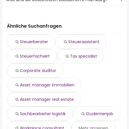
Die 10 beliebtesten Jobsuchen in Hamburg sind:
fahrer
teilzeit
Ähnliche Suchanfragen
quereinsteiger
reinigungskraft
Steuerberater
Steuerassistent
wochenende
520 euro
Steuerfachwirt
Tax specialist
minijob
minijobber
homeoffice
Corporate auditor
aushilfe
Asset manager immobilien
Asset manager real estate
Sachbearbeiter logistik
Studentenjob
Workplace consultant
Mehr anzeigen