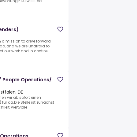
wortung? Du willst bei
genders)
n a mission to drive forward
 do, and we are unafraid to
of our work and in continu...
 People Operations/
stfalen, DE
en wir ab sofort einen
ür ca.Die Stelle ist zunächst
hkeit, wertvolle
 Operations