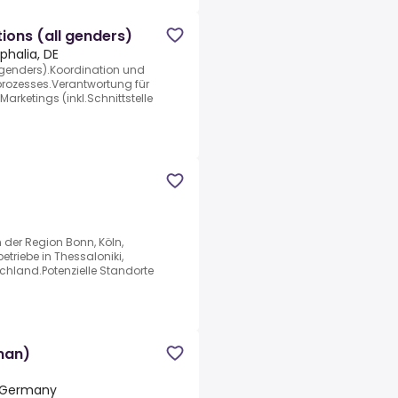
ions (all genders)
phalia, DE
 genders).Koordination und
rozesses.Verantwortung für
rketings (inkl.Schnittstelle
 der Region Bonn, Köln,
etriebe in Thessaloniki,
schland.Potenzielle Standorte
man)
, Germany