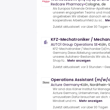
Redcare Pharmacy
•
Cologne, de
Als Europas führende Online-Apothek
unseren engagierten Teams und mode
angetrieben.Wir streben danach ein
kooperatives Arbeitsumfeld zu sc...
Me
Zuletzt aktualisiert: vor über 30 Tagen
KFZ-Mechatroniker / Mechan
AUTO1 Group Operations SE
•
Köln,
KFZ-Mechatroniker / Mechaniker (d/m/
Germany.Diese Abteilung verantwortet 
unseres Autohero-Bestands.Wir als Aut
Shop fü...
Mehr anzeigen
Zuletzt aktualisiert: vor 3 Stunden
•
Ges
Operations Assistant (m/w/
Acture Germany
•
Köln, Nordrhein-
Wir sind das Kölner Institut für Mana
Acture Germany,.Unternehmen, Veränd
umzusetzen.Dafür brauchen wir dich: str
Mindset und mi...
Mehr anzeigen
Zuletzt aktualisiert: vor über 30 Tagen