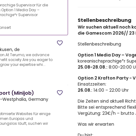
rachige Supervisor für die
Option 1 Media Day –
achige*r Supervisor
Stellenbeschreibung
n
Wir suchen aktuell noch k
onsert
die Gamescom 2026// 23 
Stellenbeschreibung
kusen, de
Option 1 Media Day – Vog
ation.At Terumo, we advance
efit society.Are you eager to
koreanischsprachige*r Super
grow your expertise whi...
25.08-28.08.:
8:00-20:00 U
Option 2 Krafton Party -
Einsatzzeiten:
26.08.
: 14:00 – 22:00 Uhr
port (Minijob)
e-Westphalia, Germany
Die Zeiten sind aktuell Ric
Bitte sei entsprechend flexi
Vergütung: 23€/h – brutto
imierte Websites für einige
hmen Europas und
ibungslos läuft, suchen wir
Was wir erwarten
Du bist: