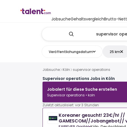
Jobsuche
Gehaltsvergleich
Brutto-Net
Veröffentlichungsdatum
25 km
Jobsuche
Köln
supervisor operations
Supervisor operations Jobs in Köln
Jobalert für diese Suche erstellen
Supervisor operations • koln
Zuletzt aktualisiert: vor 3 Stunden
Koreaner gesucht! 23€/h! //
GAMESCOM//Jobangebot// 
25.08.-28.08.2026//Köln
FAIREVER GmbH
•
Köln, Deutschland