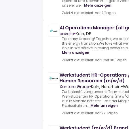
Operator und übernimmst gerne Verant
unserer we...
Mehr anzeigen
Zuletzt aktualisiert: vor 2 Tagen
AI Operations Manager (all 
envelio
•
Köln, DE
Too easy is boring! Together, we are o
the energy transition.We love what we
dive in.We believe in taking ownership 
Mehr anzeigen
Zuletzt aktualisiert: vor über 30 Tagen
Werkstudent HR-Operations /
Human Resources (m/w/d)
Xantaro Group
•
Köln, Nordrhein-We
Zur Unterstützung unseres Teams such
Werkstudenten HR Operations (m/w/d) f
auf 12 Monate befristet – mit der Möglic
Praxiserfahrun...
Mehr anzeigen
Zuletzt aktualisiert: vor 22 Tagen
Werkstudent (m/w/d) Brand