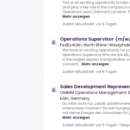
This is an exciting opportunity to take
and play a key role in the company's 
Operations Lead (German).Location: Fr
Mehr anzeigen
Zuletzt aktualisiert: vor 9 Tagen
Operations Supervisor (m/w
FedEx
•
Köln, North Rhine-Westphali
We have an exciting opportunity for yo
Operations Supervisor.Who we are:&lt;
is the largest express transportation 
connecti...
Mehr anzeigen
Zuletzt aktualisiert: vor 8 Tagen
Sales Development Represen
OMMM Operations Management S
Köln, Germany
Du willst nicht nur „Leads abtelefonier
Unterschied machen? Du bist hungrig a
mit deiner Energie den Grundstein für 
Mehr anzeigen
Zuletzt aktualisiert: vor 5 Tagen
•
Gesp