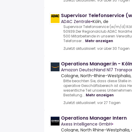
Zuletzt aktualisiert: vor über 30 Tagen
Supervisor Telefonservice (
ADAC Zentrale
•
Köln, de
Supervisor Telefonservice (w/m/d).Köl
50939.Der Regionalclub ADAC Nordrhein
500 Mitarbeitende in unseren Verwalt
Telefonser...
Mehr anzeigen
Zuletzt aktualisiert: vor über 30 Tagen
Operations Manager:in - Köl
Amazon Deutschland N17 Transpo
Cologne, North-Rhine-Westphalia,
Bitte beachten Sie, dass diese Stelle in
operative Geschäftsbereich ist das H
wesentliche Teil unseres Unternehmens
Bestellung...
Mehr anzeigen
Zuletzt aktualisiert: vor 27 Tagen
Operations Manager Intern
Axess Intelligence GmbH
•
Cologne, North Rhine-Westphalia