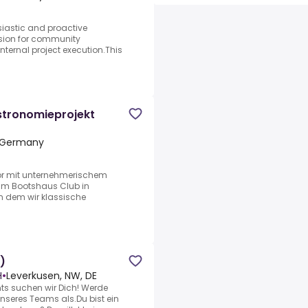
siastic and proactive
ssion for community
ternal project execution.This
stronomieprojekt
, Germany
or mit unternehmerischem
 im Bootshaus Club in
 in dem wir klassische
)
H
•
Leverkusen, NW, DE
ts suchen wir Dich! Werde
nseres Teams als.Du bist ein