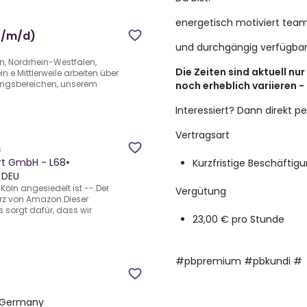
energetisch motiviert tea
w/m/d)
und durchgängig verfügbar
n, Nordrhein-Westfalen,
Die Zeiten sind aktuell nu
 e.Mittlerweile arbeiten über
ungsbereichen, unserem
noch erheblich variieren - 
Interessiert? Dann direkt 
Vertragsart
n
rt GmbH - L68
•
Kurzfristige Beschäftig
 DEU
 Köln angesiedelt ist --.Der
Vergütung
erz von Amazon.Dieser
 sorgt dafür, dass wir
23,00 € pro Stunde
#pbpremium #pbkundi #
, Germany