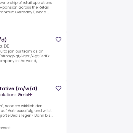
 ownership of retail operations
expansion across the.Retail
ankfurt, Germany (Hybrid...
/d)
a, DE
u to join our team as an
/strong&gt;&lt;br /&gt;FedEx
company in the world,
tative (m/w/d)
olutions GmbH
•
en“, sondern wirklich den
uf Vertriebserfolg und willst
große Deals legen? Dann bis...
onsert