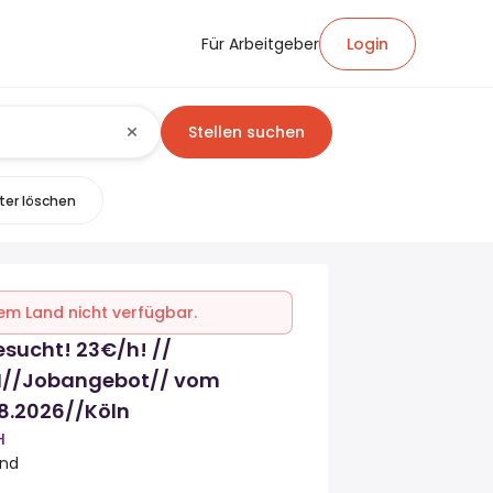
Für Arbeitgeber
Login
Stellen suchen
lter löschen
inem Land nicht verfügbar.
sucht! 23€/h! //
/Jobangebot// vom
08.2026//Köln
H
and