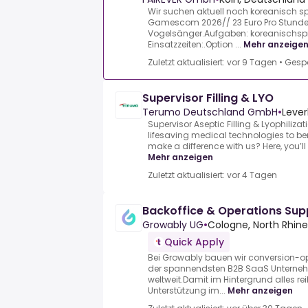
Wir suchen aktuell noch koreanisch sp
Gamescom 2026// 23 Euro Pro Stunde.
Vogelsänger.Aufgaben: koreanischspr
Einsatzzeiten:.Option ...
Mehr anzeige
Zuletzt aktualisiert: vor 9 Tagen
•
Gesp
Supervisor Filling & LYO
Terumo Deutschland GmbH
•
Lever
Supervisor Aseptic Filling & Lyophiliz
lifesaving medical technologies to ben
make a difference with us? Here, you’ll 
Mehr anzeigen
Zuletzt aktualisiert: vor 4 Tagen
Backoffice & Operations Sup
Growably UG
•
Cologne, North Rhin
Quick Apply
Bei Growably bauen wir conversion-opt
der spannendsten B2B SaaS Unterne
weltweit.Damit im Hintergrund alles re
Unterstützung im...
Mehr anzeigen