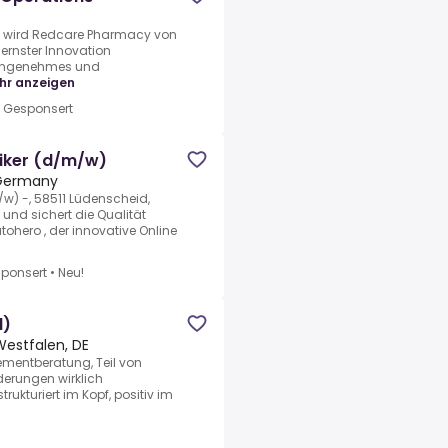
e wird Redcare Pharmacy von
rnster Innovation
 angenehmes und
hr anzeigen
•
Gesponsert
iker (d/m/w)
 Germany
w) -, 58511 Lüdenscheid,
und sichert die Qualität
ohero , der innovative Online
ponsert
•
Neu!
d)
Westfalen, DE
gementberatung, Teil von
erungen wirklich
ukturiert im Kopf, positiv im