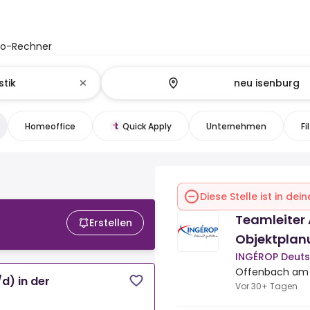
to-Rechner
Homeoffice
Quick Apply
Unternehmen
Fi
Diese Stelle ist in de
Teamleiter 
Erstellen
Objektplan
INGÉROP Deut
Offenbach am 
d) in der
Vor 30+ Tagen