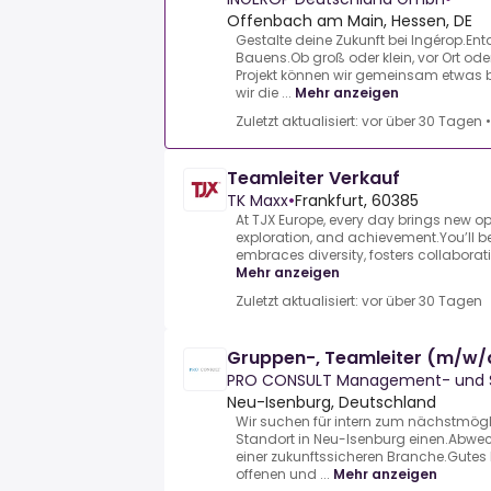
Offenbach am Main, Hessen, DE
Gestalte deine Zukunft bei Ingérop.En
Bauens.Ob groß oder klein, vor Ort oder
Projekt können wir gemeinsam etwas
wir die ...
Mehr anzeigen
Zuletzt aktualisiert: vor über 30 Tagen
Teamleiter Verkauf
TK Maxx
•
Frankfurt, 60385
At TJX Europe, every day brings new op
exploration, and achievement.You’ll be
embraces diversity, fosters collaboratio
Mehr anzeigen
Zuletzt aktualisiert: vor über 30 Tagen
Gruppen-, Teamleiter (m/w/
PRO CONSULT Management- und
Neu-Isenburg, Deutschland
Wir suchen für intern zum nächstmög
Standort in Neu-Isenburg einen.Abwe
einer zukunftssicheren Branche.Gutes 
offenen und ...
Mehr anzeigen