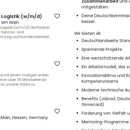
Zusammenarbeit
und w
mitgestalten.
Deine Deutschkenntniss
 Logistik (w/m/d)
besser.
t am Main
Logistik (w/m/d) Die Position
r-Service- und
Wir bieten dir
ml;ssig und kundenorientiert
Deutschlandweite Stand
Spannende Projekte
Eine wertschätzende A
Ein Arbeitsmodell, das z
Innovationsklima und R
se mit einem mutigen ersten
ehen über 75.Mitarbeitende
Kompetenzteams
nis unserer Gäste zu
Moderne technische Au
Benefits (Jobrad, Deutsc
Givvecard)
Förderung von Vielfalt
 Main, Hessen, Germany
Mentoring-Programme