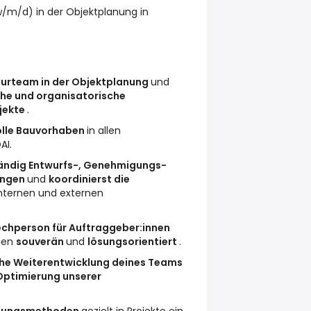
(w/m/d) in der Objektplanung in
kturteam in der Objektplanung
und
che und organisatorische
jekte
.
olle Bauvorhaben
in allen
AI.
ändig Entwurfs-, Genehmigungs-
ungen
und
koordinierst die
internen und externen
echperson für Auftraggeber:innen
gen
souverän
und
lösungsorientiert
.
iche Weiterentwicklung deines Teams
Optimierung unserer