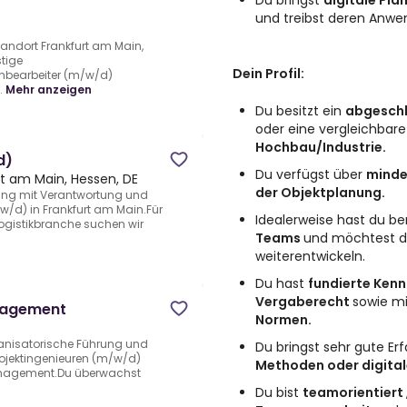
Du bringst
digitale Pl
und treibst deren Anw
ndort Frankfurt am Main,
stige
Dein Profil:
hbearbeiter (m/w/d)
.
Mehr anzeigen
Du besitzt ein
abgeschl
oder eine vergleichbare
Hochbau/Industrie.
d)
Du verfügst über
minde
rt am Main, Hessen, DE
der Objektplanung.
ung mit Verantwortung und
/w/d) in Frankfurt am Main.Für
Idealerweise hast du be
Logistikbranche suchen wir
Teams
und möchtest di
weiterentwickeln.
Du hast
fundierte Kenn
Vergaberecht
sowie m
nagement
Normen.
anisatorische Führung und
Du bringst sehr gute E
ojektingenieuren (m/w/d)
Methoden oder digita
anagement.Du überwachst
Du bist
teamorientiert