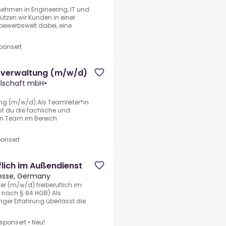
nehmen in Engineering, IT und
tzen wir Kunden in einer
ewerbswelt dabei, eine
ponsert
enzverwaltung (m/w/d)
llschaft mbH
•
ung (m/w/d).Als Teamleiter*in
t du die fachliche und
in Team im Bereich
onsert
lich im Außendienst
Hesse, Germany
er (m/w/d) freiberuflich im
t nach § 84 HGB) Als
ger Erfahrung überlässt die
sponsert
•
Neu!