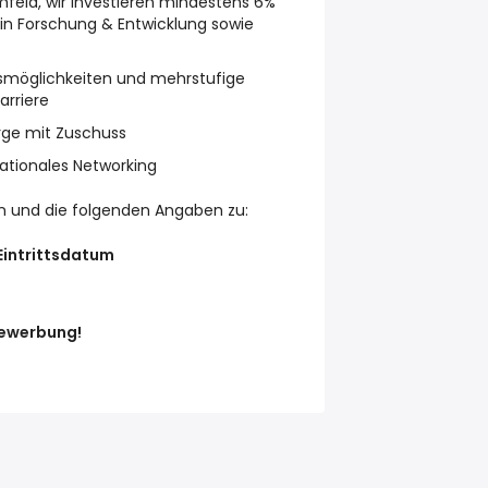
mfeld, wir investieren mindestens 6%
 in Forschung & Entwicklung sowie
gsmöglichkeiten und mehrstufige
arriere
orge mit Zuschuss
tionales Networking
n und die folgenden Angaben zu:
Eintrittsdatum
Bewerbung!