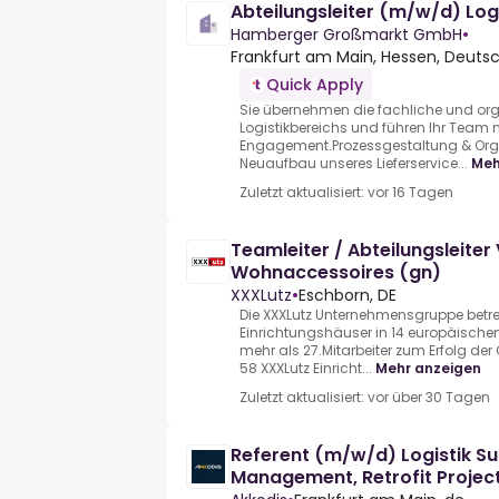
Abteilungsleiter (m/w/d) Logi
Hamberger Großmarkt GmbH
•
Frankfurt am Main, Hessen, Deuts
Quick Apply
Sie übernehmen die fachliche und org
Logistikbereichs und führen Ihr Team 
Engagement.Prozessgestaltung & Orga
Neuaufbau unseres Lieferservice...
Meh
Zuletzt aktualisiert: vor 16 Tagen
Teamleiter / Abteilungsleiter
Wohnaccessoires (gn)
XXXLutz
•
Eschborn, DE
Die XXXLutz Unternehmensgruppe betre
Einrichtungshäuser in 14 europäische
mehr als 27.Mitarbeiter zum Erfolg der
58 XXXLutz Einricht...
Mehr anzeigen
Zuletzt aktualisiert: vor über 30 Tagen
Referent (m/w/d) Logistik S
Management, Retrofit Projec