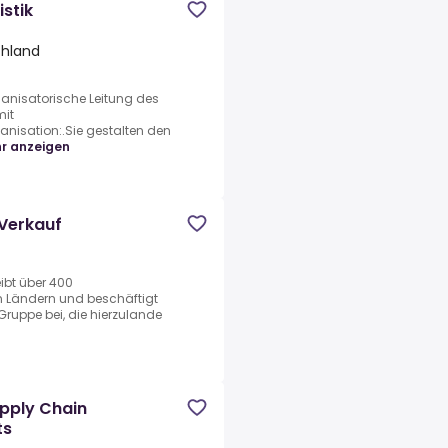
stik
chland
anisatorische Leitung des
mit
nisation:.Sie gestalten den
r anzeigen
 Verkauf
ibt über 400
n Ländern und beschäftigt
 Gruppe bei, die hierzulande
upply Chain
ts