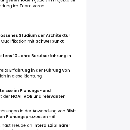
anungsmethoden
gezielt in Projekte ein
endung im Team voran.
ossenes Studium der Architektur
 Qualifikation mit
Schwerpunkt
stens 10 Jahre Berufserfahrung in
reits
Erfahrung in der Führung von
ch in diese Richtung
tnisse im Planungs- und
it der
HOAI, VOB und relevanten
rfahrungen in der Anwendung von
BIM-
len Planungsprozessen
mit.
, hast Freude an
interdisziplinärer