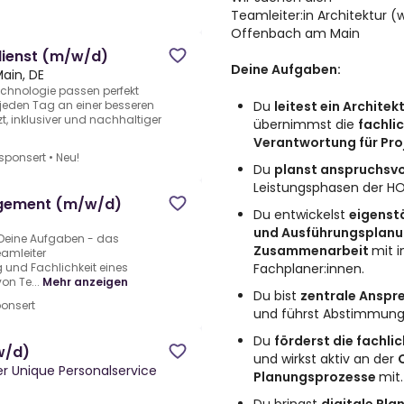
Teamleiter:in Architektur 
Offenbach am Main
ienst (m/w/d)
Deine Aufgaben:
ain, DE
echnologie passen perfekt
Du
leitest ein Archite
jeden Tag an einer besseren
zt, inklusiver und nachhaltiger
übernimmst die
fachli
Verantwortung für Pro
sponsert
•
Neu!
Du
planst anspruchsv
Leistungsphasen der HO
agement (m/w/d)
Du entwickelst
eigenst
und Ausführungsplan
eine Aufgaben - das
Zusammenarbeit
mit 
eamleiter
Fachplaner:innen.
nd Fachlichkeit eines
on Te...
Mehr anzeigen
Du bist
zentrale Anspr
onsert
und führst Abstimmun
Du
förderst die fachl
w/d)
und wirkst aktiv an der
er Unique Personalservice
Planungsprozesse
mit.