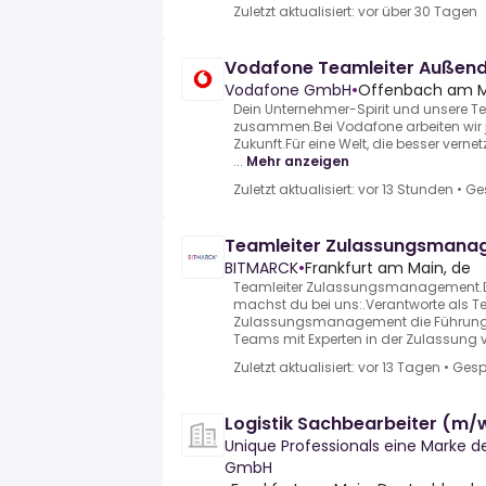
Zuletzt aktualisiert: vor über 30 Tagen
Vodafone Teamleiter Außend
Vodafone GmbH
•
Offenbach am M
Dein Unternehmer-Spirit und unsere T
zusammen.Bei Vodafone arbeiten wir 
Zukunft.Für eine Welt, die besser vernet
...
Mehr anzeigen
Zuletzt aktualisiert: vor 13 Stunden
•
Ge
Teamleiter Zulassungsman
BITMARCK
•
Frankfurt am Main, de
Teamleiter Zulassungsmanagement.D
machst du bei uns:.Verantworte als T
Zulassungsmanagement die Führung u
Teams mit Experten in der Zulassung v
Zuletzt aktualisiert: vor 13 Tagen
•
Gesp
Logistik Sachbearbeiter (m/
Unique Professionals eine Marke d
GmbH