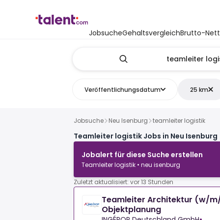
Jobsuche
Gehaltsvergleich
Brutto-Net
Veröffentlichungsdatum
25 km
Jobsuche
Neu Isenburg
teamleiter logistik
Teamleiter logistik Jobs in Neu Isenburg
Jobalert für diese Suche erstellen
Teamleiter logistik • neu isenburg
Zuletzt aktualisiert: vor 13 Stunden
Teamleiter Architektur (w/m/
Objektplanung
INGÉROP Deutschland GmbH
•