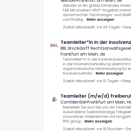
Akkodis
•
Frankfurt am Main, de
Akkodis ist ein global führendes Unter
F&E.Mit unserem 360°-Angebot unterstü
dynamischen Technologie- und Wettb
nachhaltig...
Mehr anzeigen
Zuletzt aktualisiert: vor 24 Tagen
•
Ges
Teamleiter*in in der Insolv
BBL Brockdorff Rechtsanwaltsgese
Frankfurt am Main, de
Teamleiter*in in der Insolvenzverwalt
in der Insolvenzverwaltung übernimms
organisatorische Verantwortung für e
Insolvenzverfahr...
Mehr anzeigen
Zuletzt aktualisiert: vor 12 Tagen
•
Gesp
Teamleiter (m/w/d) freiberuf
Confidential
•
Frankfurt am Main, 
Bewerben Sie sich bei uns als Teamleit
Außendienst (selbstständige Tätigkei
innovatives Unternehmen mit langjähri
PHS group...
Mehr anzeigen
Zuletzt aktualisiert: vor 19 Stunden
•
Ge