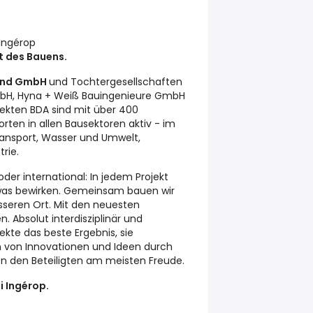
 Ingérop
t des Bauens.
land GmbH
und Tochtergesellschaften
 mbH, Hyna + Weiß Bauingenieure GmbH
itekten BDA sind mit über 400
rten in allen Bausektoren aktiv - im
ransport, Wasser und Umwelt,
rie.
oder international: In jedem Projekt
as bewirken. Gemeinsam bauen wir
sseren Ort. Mit den neuesten
 Absolut interdisziplinär und
jekte das beste Ergebnis, sie
n von Innovationen und Ideen durch
en den Beteiligten am meisten Freude.
i Ingérop.