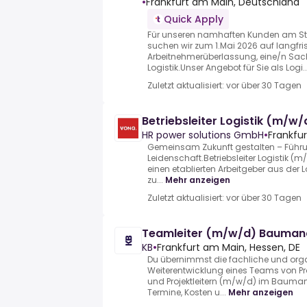
•
Frankfurt am Main, Deutschland
Quick Apply
Für unseren namhaften Kunden am Sta
suchen wir zum 1.Mai 2026 auf langfri
Arbeitnehmerüberlassung, eine/n Sac
Logistik.Unser Angebot für Sie als Logi..
Zuletzt aktualisiert: vor über 30 Tagen
Betriebsleiter Logistik (m/w/
HR power solutions GmbH
•
Frankfu
Gemeinsam Zukunft gestalten – Führ
Leidenschaft.Betriebsleiter Logistik (m
einen etablierten Arbeitgeber aus der 
zu...
Mehr anzeigen
Zuletzt aktualisiert: vor über 30 Tagen
Teamleiter (m/w/d) Bauma
KB
•
Frankfurt am Main, Hessen, DE
Du übernimmst die fachliche und org
Weiterentwicklung eines Teams von Pr
und Projektleitern (m/w/d) im Baum
Termine, Kosten u...
Mehr anzeigen