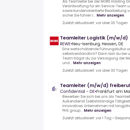
Als Teamleiter bei der MORE Holding
Verantwortung für ein Service-Team und
sowie kundenorientierte Bearbeitung
sicher.Sie führen I...
Mehr anzeigen
Zuletzt aktualisiert: vor über 30 Tagen
Teamleiter Logistik (m/w/d)
REWE
•
Neu-Isenburg, Hessen, DE
Eine wertschätzende Führungskultur u
selbstverständlich? Dann bist du bei 
Team trägst du zur Versorgung der Me
und...
Mehr anzeigen
Zuletzt aktualisiert: vor über 30 Tagen
Teamleiter (m/w/d) freiberuf
Confidential - DE
•
Frankfurt am Ma
Bewerben Sie sich bei uns als Teamleit
Außendienst (selbstständige Tätigkei
innovatives Unternehmen mit langjähri
PHS group...
Mehr anzeigen
Zuletzt aktualisiert: vor 1 Tag
•
Gespons