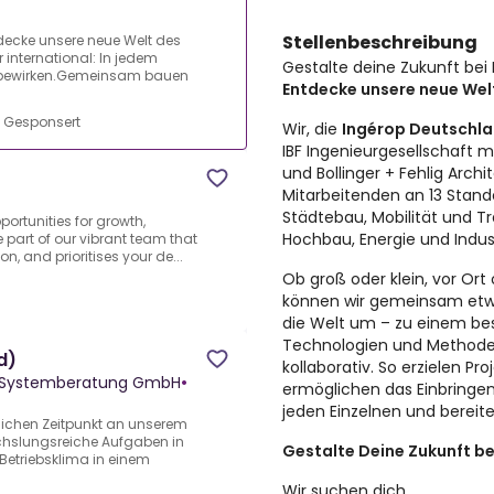
Stellenbeschreibung
tdecke unsere neue Welt des
 international: In jedem
Gestalte deine Zukunft bei
 bewirken.Gemeinsam bauen
Entdecke unsere neue Wel
•
Gesponsert
Wir, die
Ingérop Deutsch
IBF Ingenieurgesellschaft
und Bollinger + Fehlig Arch
Mitarbeitenden an 13 Stando
Städtebau, Mobilität und T
portunities for growth,
Hochbau, Energie und Indust
 part of our vibrant team that
n, and prioritises your de...
Ob groß oder klein, vor Ort 
können wir gemeinsam etw
die Welt um – zu einem be
Technologien und Methoden.
d)
kollaborativ. So erzielen Pro
 Systemberatung GmbH
•
ermöglichen das Einbringe
jeden Einzelnen und bereit
lichen Zeitpunkt an unserem
chslungsreiche Aufgaben in
Gestalte Deine Zukunft be
Betriebsklima in einem
Wir suchen dich