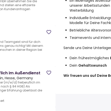
Ein lebendiges Arbeitsu
 GmbH übernehmen Sie die
unserer Arbeitsstunden
 stellen eine effiziente
 von Kundenanfragen
Weiterbildung
Individuelle Entwicklun
Modelle für Deine Fachk
Betriebliche Altersvors
Teamevents und interna
nd Teamgeist sind für dich
uns genau richtig! Mit deinem
Sende uns Deine Unterlage
nschen in deiner Region bei
Dein frühestmögliches
Dein
Gehaltswunsch
lich im Außendienst
Wir freuen uns auf Deine 
in, Hesse, Germany
er (m/w/d) freiberuflich im
t nach § 84 HGB) Als
ger Erfahrung überlässt die
ert