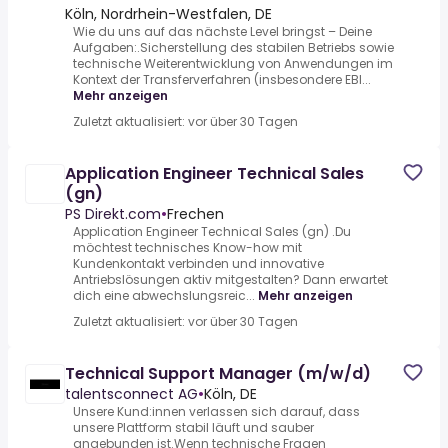
Köln, Nordrhein-Westfalen, DE
Wie du uns auf das nächste Level bringst – Deine
Aufgaben:.Sicherstellung des stabilen Betriebs sowie
technische Weiterentwicklung von Anwendungen im
Kontext der Transferverfahren (insbesondere EBI...
Mehr anzeigen
Zuletzt aktualisiert: vor über 30 Tagen
Application Engineer Technical Sales
(gn)
PS Direkt.com
•
Frechen
Application Engineer Technical Sales (gn) .Du
möchtest technisches Know-how mit
Kundenkontakt verbinden und innovative
Antriebslösungen aktiv mitgestalten? Dann erwartet
dich eine abwechslungsreic...
Mehr anzeigen
Zuletzt aktualisiert: vor über 30 Tagen
Technical Support Manager (m/w/d)
talentsconnect AG
•
Köln, DE
Unsere Kund:innen verlassen sich darauf, dass
unsere Plattform stabil läuft und sauber
angebunden ist.Wenn technische Fragen