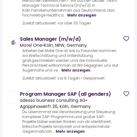
Menschen verwirklichen? .Wir suchen aktuell: Team
Manager Technical Service (m/w/d) in
Köln.Familienunternehmen aus Deutschland, das
hochwertige Healthca...
Mehr anzeigen
Zuletzt aktualisiert: vor über 30 Tagen
Sales Manager (m/w/d)
Motel One
•
Köln, NRW, Germany
Arbeiten bei Motel One ist wie zu Freunden kommen,
wo Wertschätzung und Unterstützung
großgeschrieben werden und die individuelle
Persönlichkeit willkommen ist.Wir begegnen uns auf
Augenhöhe und ve...
Mehr anzeigen
Zuletzt aktualisiert: vor 8 Tagen
•
Gesponsert
Program Manager SAP (all genders)
adesso business consulting AG
•
Agrippinawerft 26, Köln, Germany
Du übernimmst die Verantwortung und Steuerung
komplexer SAP-Programme und großer SAP-
Projekte.Dabei werden Risiken von dir identifiziert,
kritische Projekte analysiert und entsprechende
Gegenmaßnah...
Mehr anzeigen