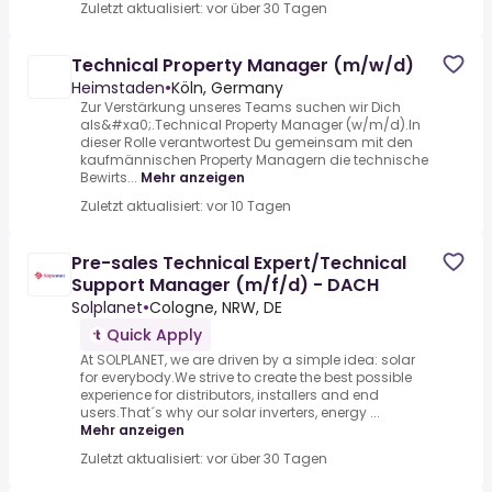
Zuletzt aktualisiert: vor über 30 Tagen
Technical Property Manager (m/w/d)
Heimstaden
•
Köln, Germany
Zur Verstärkung unseres Teams suchen wir Dich
als&#xa0;.Technical Property Manager (w/m/d).In
dieser Rolle verantwortest Du gemeinsam mit den
kaufmännischen Property Managern die technische
Bewirts...
Mehr anzeigen
Zuletzt aktualisiert: vor 10 Tagen
Pre-sales Technical Expert/Technical
Support Manager (m/f/d) - DACH
Solplanet
•
Cologne, NRW, DE
Quick Apply
At SOLPLANET, we are driven by a simple idea: solar
for everybody.We strive to create the best possible
experience for distributors, installers and end
users.That´s why our solar inverters, energy ...
Mehr anzeigen
Zuletzt aktualisiert: vor über 30 Tagen