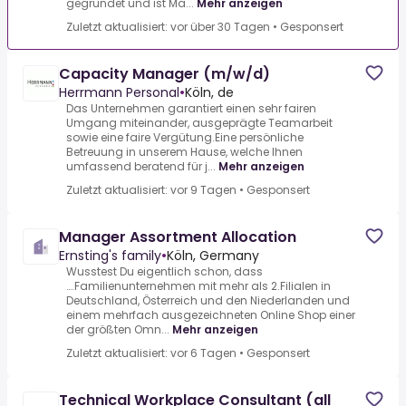
gegründet und ist Ma...
Mehr anzeigen
Zuletzt aktualisiert: vor über 30 Tagen
•
Gesponsert
Capacity Manager (m/w/d)
Herrmann Personal
•
Köln, de
Das Unternehmen garantiert einen sehr fairen
Umgang miteinander, ausgeprägte Teamarbeit
sowie eine faire Vergütung.Eine persönliche
Betreuung in unserem Hause, welche Ihnen
umfassend beratend für j...
Mehr anzeigen
Zuletzt aktualisiert: vor 9 Tagen
•
Gesponsert
Manager Assortment Allocation
Ernsting's family
•
Köln, Germany
Wusstest Du eigentlich schon, dass
….Familienunternehmen mit mehr als 2.Filialen in
Deutschland, Österreich und den Niederlanden und
einem mehrfach ausgezeichneten Online Shop einer
der größten Omn...
Mehr anzeigen
Zuletzt aktualisiert: vor 6 Tagen
•
Gesponsert
Technical Workplace Consultant (all