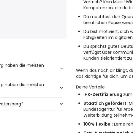
Vertrieb? Kein Muss! Wir
Kompetenzen, die du be
Du möchtest den Quere
beruflichen Pause wied
Du bist motiviert, dich
Fähigkeiten im digitalen
Du sprichst gutes Deut
verfügst über Kommunika
Kunden zielorientiert zu
rg haben die meisten
Wenn das nach dir klingt, 
das Richtige für dich, um de
rg haben die meisten
den meisten
Deine Vorteile
IHK-Zertifizierung
zum 
Staatlich gefördert:
Mi
Petersberg?
it den meisten Jobangeboten:
Bundesagentur für Arbei
Weiterbildung teilnehm
erg sind:
100% flexibel:
Lerne re