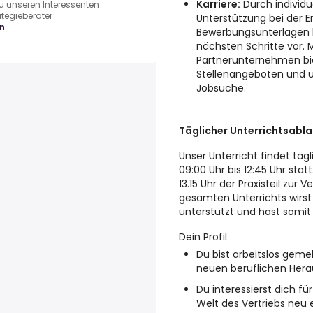
Karriere:
Durch individu
zu unseren Interessenten
tegieberater
Unterstützung bei der Er
n
Bewerbungsunterlagen b
nächsten Schritte vor. 
Partnerunternehmen bie
Stellenangeboten und un
Jobsuche.
Täglicher Unterrichtsabla
Unser Unterricht findet täg
09:00 Uhr bis 12:45 Uhr sta
13.15 Uhr der Praxisteil zur
gesamten Unterrichts wirs
unterstützt und hast somit 
Dein Profil
Du bist arbeitslos geme
neuen beruflichen Her
Du interessierst dich f
Welt des Vertriebs neu