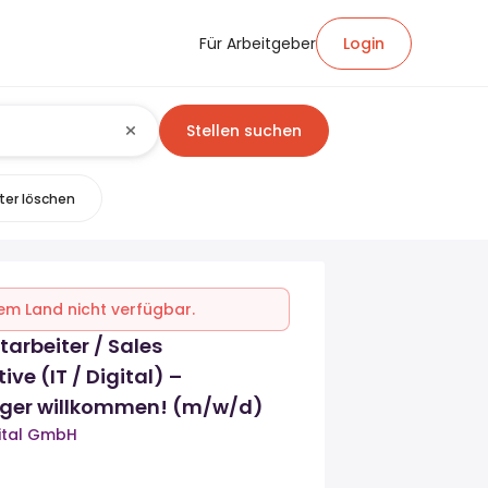
Für Arbeitgeber
Login
Stellen suchen
lter löschen
inem Land nicht verfügbar.
tarbeiter / Sales
ve (IT / Digital) –
iger willkommen! (m/w/d)
gital GmbH