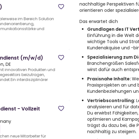
nachhaltige Perspektiven f
)
orientieren oder spezialisi
alerweise im Bereich Solution
Das erwartet dich
undenorientierung,
Grundlagen des IT Vert
munikationsstärke und
Einführung in die Welt d
wichtige Tools und Str
Kundenakquise und -bi
Spezialisierung zum Dig
endienst (m/w/d)
Branchengrößen Sales
en, DE
wirst dafür auch entspre
it innovativen Produkten und
legesektors beizutragen,
Praxisnahe Inhalte:
Wen
t.Ein interdisziplinärer
Praxisprojekten an und 
Kundenbeziehungen und
Vertriebscontrolling:
L
analysieren und für da
dienst - Vollzeit
Du erwirbst Fähigkeiten
optimieren und Kampagn
rmany
trägst du dazu bei, die
nachhaltig zu steigern.
uchen neue Mitarbeiter für