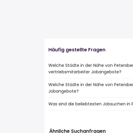
Häufig gestellte Fragen
Welche Städte in der Nähe von Petersbe
vertriebsmitarbeiter Jobangebote?
Welche Städte in der Nähe von Petersbe
Städte in der Nähe von Petersberg mit 
Jobangebote?
vertriebsmitarbeiter Jobs:
Fulda
Was sind die beliebtesten Jobsuchen in 
10 Städte in der Nähe von Petersberg m
Alsfeld
Fulda
Die 10 beliebtesten Jobsuchen in Petersb
Bad Hersfeld
fahrer
Alsfeld
teilzeit
Ähnliche Suchanfragen