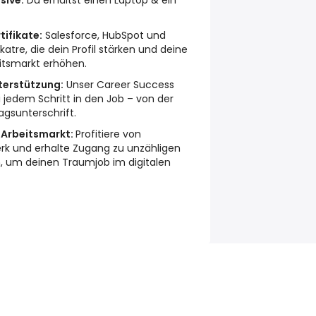
sive:
Du erhältst einen Laptop & ein
ifikate:
Salesforce, HubSpot und
katre, die dein Profil stärken und deine
tsmarkt erhöhen.
nterstützung:
Unser Career Success
 jedem Schritt in den Job – von der
agsunterschrift.
 Arbeitsmarkt:
Profitiere von
k und erhalte Zugang zu unzähligen
, um deinen Traumjob im digitalen