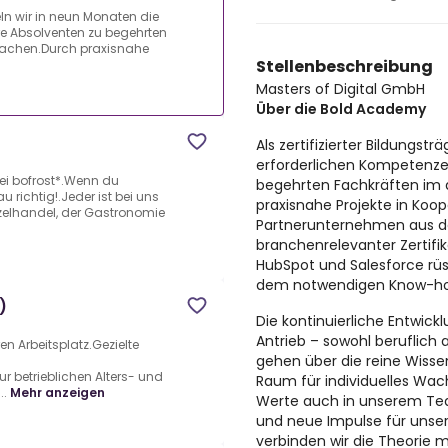
teln wir in neun Monaten die
e Absolventen zu begehrten
 machen.Durch praxisnahe
Stellenbeschreibung
Masters of Digital GmbH
Über die Bold Academy
Als zertifizierter Bildungst
erforderlichen Kompetenze
bei bofrost*.Wenn du
begehrten Fachkräften im d
richtig!.Jeder ist bei uns
praxisnahe Projekte in Koo
elhandel, der Gastronomie
Partnerunternehmen aus de
branchenrelevanter Zertif
HubSpot und Salesforce rü
dem notwendigen Know-ho
)
Die kontinuierliche Entwic
Antrieb – sowohl beruflich 
en Arbeitsplatz.Gezielte
gehen über die reine Wiss
r betrieblichen Alters- und
Raum für individuelles Wach
..
Mehr anzeigen
Werte auch in unserem Team
und neue Impulse für unser
verbinden wir die Theorie m