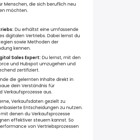
ür Menschen, die sich beruflich neu
eren möchten.
riebs:
Du erhältst eine umfassende
es digitalen Vertriebs. Dabei lernst du
ategien sowie Methoden der
ndung kennen.
ital Sales Expert:
Du lernst, mit den
force und Hubspot umzugehen und
chend zertifiziert.
de die gelernten Inhalte direkt in
baue dein Verständnis für
 Verkaufsprozesse aus.
erne, Verkaufsdaten gezielt zu
tenbasierte Entscheidungen zu nutzen.
, mit denen du Verkaufsprozesse
en effektiver steuern kannst. So
 Performance von Vertriebsprozessen