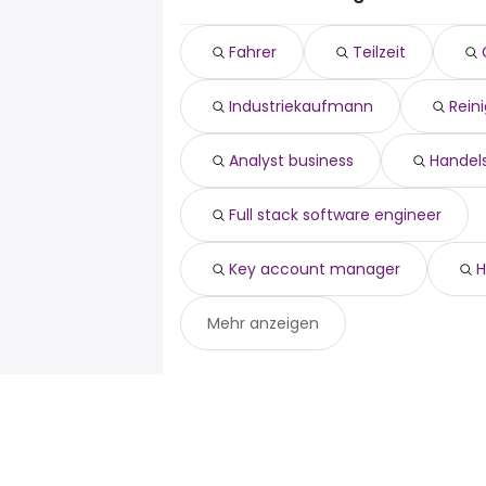
gallery assistant
industriekaufmann
Fahrer
Teilzeit
reinigungskraft
analyst business
Industriekaufmann
Rein
handelsfachwirt
full stack software engineer
key account manager
Analyst business
Handel
hausmeister
Full stack software engineer
Key account manager
H
Mehr anzeigen