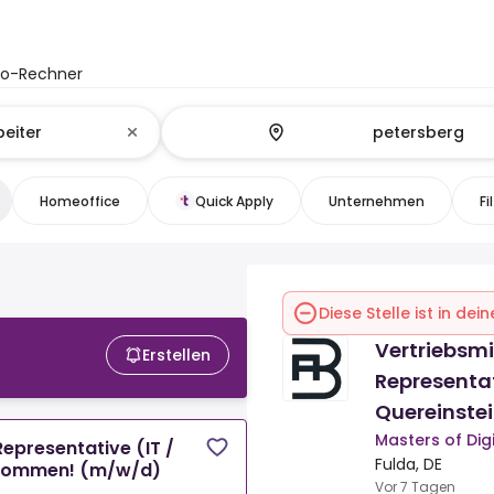
to-Rechner
Homeoffice
Quick Apply
Unternehmen
Fi
Diese Stelle ist in de
Vertriebsmi
Erstellen
Representati
Quereinste
Masters of Di
Representative (IT /
Fulda, DE
llkommen! (m/w/d)
Vor 7 Tagen