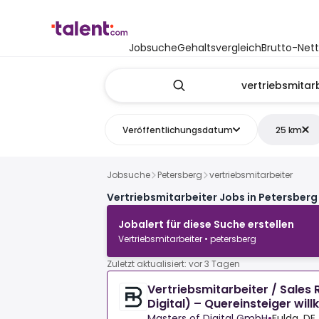
Jobsuche
Gehaltsvergleich
Brutto-Net
Veröffentlichungsdatum
25 km
Jobsuche
Petersberg
vertriebsmitarbeiter
Vertriebsmitarbeiter Jobs in Petersberg
Jobalert für diese Suche erstellen
Vertriebsmitarbeiter • petersberg
Zuletzt aktualisiert: vor 3 Tagen
Vertriebsmitarbeiter / Sales 
Digital) – Quereinsteiger wi
Masters of Digital GmbH
•
Fulda, DE