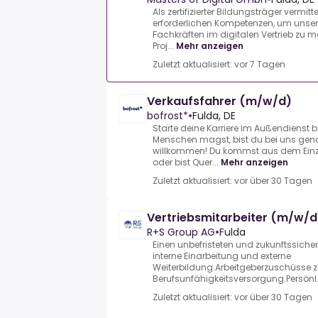
Als zertifizierter Bildungsträger vermit
erforderlichen Kompetenzen, um unser
Fachkräften im digitalen Vertrieb zu
Proj...
Mehr anzeigen
Zuletzt aktualisiert: vor 7 Tagen
Verkaufsfahrer (m/w/d)
bofrost*
•
Fulda, DE
Starte deine Karriere im Außendienst 
Menschen magst, bist du bei uns genau 
willkommen! Du kommst aus dem Einz
oder bist Quer...
Mehr anzeigen
Zuletzt aktualisiert: vor über 30 Tagen
Vertriebsmitarbeiter (m/w/d
R+S Group AG
•
Fulda
Einen unbefristeten und zukunftssicher
interne Einarbeitung und externe
Weiterbildung.Arbeitgeberzuschüsse zu
Berufsunfähigkeitsversorgung.Persönl.
Zuletzt aktualisiert: vor über 30 Tagen