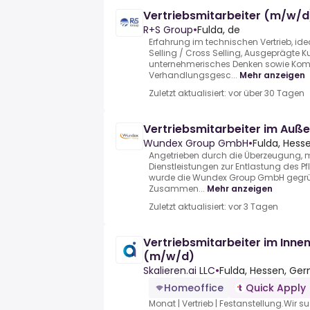
Vertriebsmitarbeiter (m/w/d
R+S Group
•
Fulda, de
Erfahrung im technischen Vertrieb, ide
Selling / Cross Selling, Ausgeprägte K
unternehmerisches Denken sowie Kom
Verhandlungsgesc...
Mehr anzeigen
Zuletzt aktualisiert: vor über 30 Tagen
Vertriebsmitarbeiter im Auß
Wundex Group GmbH
•
Fulda, Hess
Angetrieben durch die Überzeugung, m
Dienstleistungen zur Entlastung des Pf
wurde die Wundex Group GmbH gegründe
Zusammen...
Mehr anzeigen
Zuletzt aktualisiert: vor 3 Tagen
Vertriebsmitarbeiter im Innen
(m/w/d)
Skalieren.ai LLC
•
Fulda, Hessen, Ge
Homeoffice
Quick Apply
Monat | Vertrieb | Festanstellung.Wir s