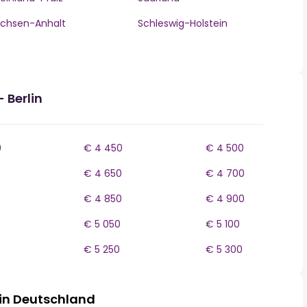
chsen-Anhalt
Schleswig-Holstein
 Berlin
0
€ 4 450
€ 4 500
0
€ 4 650
€ 4 700
0
€ 4 850
€ 4 900
€ 5 050
€ 5 100
€ 5 250
€ 5 300
in Deutschland