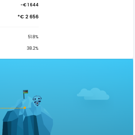
-€ 1 644
*€ 2 656
51.8%
38.2%