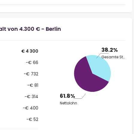
t von 4.300 € - Berlin
38.2%
€ 4 300
Gesamte Steuer
-€ 66
-€ 732
-€ 81
61.8%
-€ 314
Nettolohn
-€ 400
-€ 52