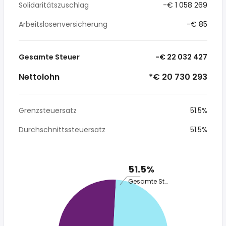
Solidaritätszuschlag
-€ 1 058 269
Arbeitslosenversicherung
-€ 85
Gesamte Steuer
-€ 22 032 427
Nettolohn
*€ 20 730 293
Grenzsteuersatz
51.5%
Durchschnittssteuersatz
51.5%
51.5%
Gesamte Steuer