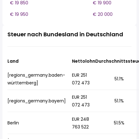
€ 19 850
€ 19 900
€ 19 950
€ 20 000
Steuer nach Bundesland in Deutschland
Land
Nettolohn
Durchschnittssteu
[regions_germany.baden-
EUR 251
51.1%
württemberg]
072 473
EUR 251
[regions_germany.bayern]
51.1%
072 473
EUR 248
Berlin
51.5%
763 522