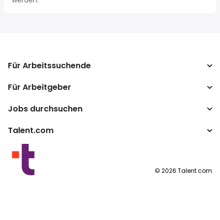
werden.
Für Arbeitssuchende
Für Arbeitgeber
Jobs suchen
Gehaltsvergleich
Jobs durchsuchen
Unternehmen
Brutto-Netto-Rechner
ATS
Talent.com
Top-Suchanfragen
Gehaltsumrechner
Publisher Programm
Nach Standort
Mehr Länder
By category
Nutzungsbedingungen
©
2026
Talent.com
Datenschutzerklärung
Cookie-Richtlinie
Impressum