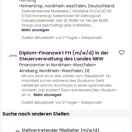
Haftung
•
finnentrop, nordrhein westfalen, Deutschland
Stellvertretender Marktleiter / Filialleiter (m/w/d).Ort:
57413 Finnentrop, Serkenroder Str.Vertragsart:
Vollzeit,unbefristet| Job-ID:.PENNY ist Teil der REWE
Group und beschäftigt über 31.Märkten,...
Mehr anzeigen
Zuletzt aktualisiert: vor 17 Tagen
•
Gesponsert
Diplom-Finanzwirt FH (m/w/d) in der
Steuerverwaltung des Landes NRW
Finanzämter in Nordrhein-Westfalen
•
Arnsberg, Nordrhein-Westfalen, DE
Mit uns wirst du in drei Jahren zum Steuerprofi! .Du
möchtest schon während des Studiums Geld
verdienen und im Anschluss in einen spannenden,
sicheren Job starten? Dann kombiniere Dein Studium
an d...
Mehr anzeigen
Zuletzt aktualisiert: vor 21 Tagen
•
Gesponsert
Suche nach anderen Stellen
Stellvertretender Filialleiter (m/w/d)