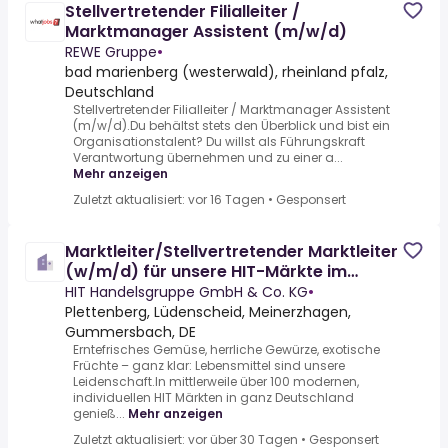
Stellvertretender Filialleiter /
Marktmanager Assistent (m/w/d)
REWE Gruppe
•
bad marienberg (westerwald), rheinland pfalz,
Deutschland
Stellvertretender Filialleiter / Marktmanager Assistent
(m/w/d).Du behältst stets den Überblick und bist ein
Organisationstalent? Du willst als Führungskraft
Verantwortung übernehmen und zu einer a...
Mehr anzeigen
Zuletzt aktualisiert: vor 16 Tagen
•
Gesponsert
Marktleiter/Stellvertretender Marktleiter
(w/m/d) für unsere HIT-Märkte im
Märkischen/
HIT Handelsgruppe GmbH & Co. KG
•
Plettenberg, Lüdenscheid, Meinerzhagen,
Gummersbach, DE
Erntefrisches Gemüse, herrliche Gewürze, exotische
Früchte – ganz klar: Lebensmittel sind unsere
Leidenschaft.In mittlerweile über 100 modernen,
individuellen HIT Märkten in ganz Deutschland
genieß...
Mehr anzeigen
Zuletzt aktualisiert: vor über 30 Tagen
•
Gesponsert