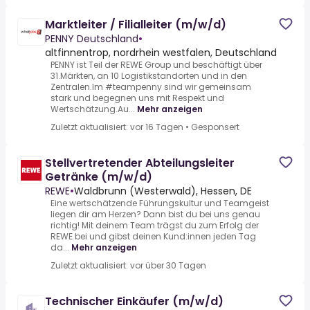
Marktleiter / Filialleiter (m/w/d)
PENNY Deutschland
•
altfinnentrop, nordrhein westfalen, Deutschland
PENNY ist Teil der REWE Group und beschäftigt über
31.Märkten, an 10 Logistikstandorten und in den
Zentralen.Im #teampenny sind wir gemeinsam
stark und begegnen uns mit Respekt und
Wertschätzung.Au...
Mehr anzeigen
Zuletzt aktualisiert: vor 16 Tagen
•
Gesponsert
Stellvertretender Abteilungsleiter
Getränke (m/w/d)
REWE
•
Waldbrunn (Westerwald), Hessen, DE
Eine wertschätzende Führungskultur und Teamgeist
liegen dir am Herzen? Dann bist du bei uns genau
richtig! Mit deinem Team trägst du zum Erfolg der
REWE bei und gibst deinen Kund:innen jeden Tag
da...
Mehr anzeigen
Zuletzt aktualisiert: vor über 30 Tagen
Technischer Einkäufer (m/w/d)