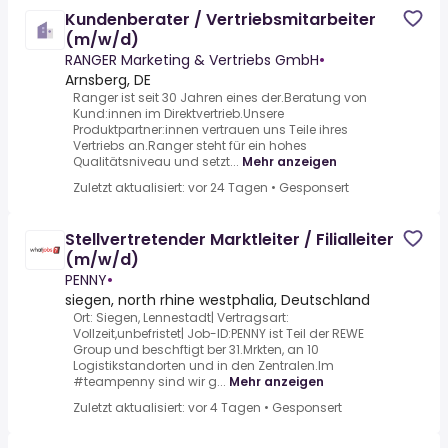
Kundenberater / Vertriebsmitarbeiter
(m/w/d)
RANGER Marketing & Vertriebs GmbH
•
Arnsberg, DE
Ranger ist seit 30 Jahren eines der.Beratung von
Kund:innen im Direktvertrieb.Unsere
Produktpartner:innen vertrauen uns Teile ihres
Vertriebs an.Ranger steht für ein hohes
Qualitätsniveau und setzt...
Mehr anzeigen
Zuletzt aktualisiert: vor 24 Tagen
•
Gesponsert
Stellvertretender Marktleiter / Filialleiter
(m/w/d)
PENNY
•
siegen, north rhine westphalia, Deutschland
Ort: Siegen, Lennestadt| Vertragsart:
Vollzeit,unbefristet| Job-ID:PENNY ist Teil der REWE
Group und beschftigt ber 31.Mrkten, an 10
Logistikstandorten und in den Zentralen.Im
#teampenny sind wir g...
Mehr anzeigen
Zuletzt aktualisiert: vor 4 Tagen
•
Gesponsert