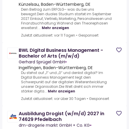
Künzelsau, Baden-Württemberg, DE
Dein Beitrag zum ERFOLG– was du bei uns
bewegst.Dein duales Studium startet im September
2027.Einkauf, Vertrieb, Marketing, Personalwesen und
Finanzbuchhaltung.Während den Theoriephasen
erweiterst ...
Mehr anzeigen
Zuletzt aktualisiert: vor 11 Tagen
•
Gesponsert
BWL Digital Business Management -
Bachelor of Arts (m/w/d)
Gerhard Sprügel GmbH
•
Ingelfingen, Baden-Württemberg, DE
Du stehst auf „1“ und „0“ und denkst digital? Im
Digital Business Management liegt dein
Schwerpunkt auf der digitalen Weiterentwicklung
unserer Organisation.Die Welt dreht sich immer
stärker digita...
Mehr anzeigen
Zuletzt aktualisiert: vor über 30 Tagen
•
Gesponsert
Ausbildung Drogist (w/m/d) 2027 in
74629 Pfedelbach
dm-drogerie markt GmbH + Co. KG
•