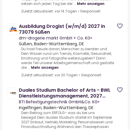
setzen sich jeden Tag bei der ...
Mehr anzeigen
Zuletzt aktualisiert: vor 14 Tagen
•
Gesponsert
Ausbildung Drogist (w/m/d) 2027 in
73079 Süßen
dm-drogerie markt GmbH + Co. KG
•
Süßen, Baden-Württemberg, DE
Du hast Freude daran, Menschen zu beraten und
Dein Wissen rund um Trends, Kosmetik, Gesundheit,
Ernährung und Fotografie weiterzugeben? Dann
werde Teil unserer Arbeitsgemeinschaft und gestalte
die ...
Mehr anzeigen
Zuletzt aktualisiert: vor 20 Tagen
•
Gesponsert
Duales Studium Bachelor of Arts - BWL
Dienstleistungsmanagement, 2027
(w/m/d)
BTI Befestigungstechnik GmbH&Co. KG
•
Ingelfingen, Baden-Württemberg, DE
Dein Beitrag zum ERFOLG– was du bei uns
bewegst.Dein duales Studium startet im September
2027.Einkauf, Vertrieb, Marketing, Personalwesen und
Finanzbuchhaltung.Während den Theoriephasen