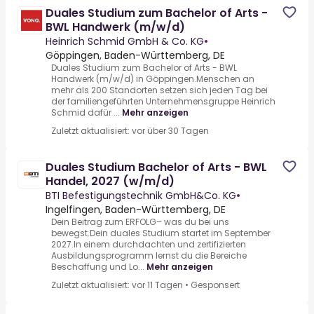
Duales Studium zum Bachelor of Arts -
BWL Handwerk (m/w/d)
Heinrich Schmid GmbH & Co. KG
•
Göppingen, Baden-Württemberg, DE
Duales Studium zum Bachelor of Arts - BWL
Handwerk (m/w/d) in Göppingen.Menschen an
mehr als 200 Standorten setzen sich jeden Tag bei
der familiengeführten Unternehmensgruppe Heinrich
Schmid dafür ...
Mehr anzeigen
Zuletzt aktualisiert: vor über 30 Tagen
Duales Studium Bachelor of Arts - BWL
Handel, 2027 (w/m/d)
BTI Befestigungstechnik GmbH&Co. KG
•
Ingelfingen, Baden-Württemberg, DE
Dein Beitrag zum ERFOLG– was du bei uns
bewegst.Dein duales Studium startet im September
2027.In einem durchdachten und zertifizierten
Ausbildungs­programm lernst du die Bereiche
Beschaffung und Lo...
Mehr anzeigen
Zuletzt aktualisiert: vor 11 Tagen
•
Gesponsert