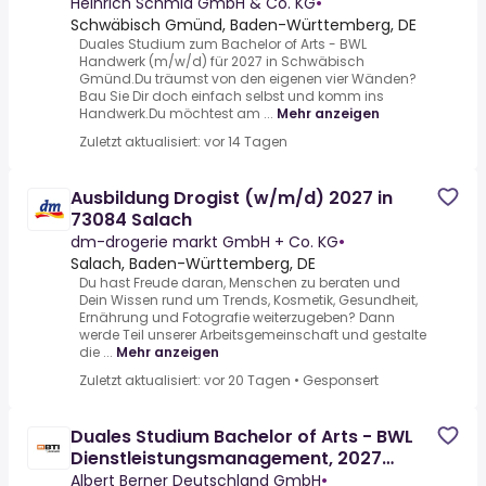
Heinrich Schmid GmbH & Co. KG
•
Schwäbisch Gmünd, Baden-Württemberg, DE
Duales Studium zum Bachelor of Arts - BWL
Handwerk (m/w/d) für 2027 in Schwäbisch
Gmünd.Du träumst von den eigenen vier Wänden?
Bau Sie Dir doch einfach selbst und komm ins
Handwerk.Du möchtest am ...
Mehr anzeigen
Zuletzt aktualisiert: vor 14 Tagen
Ausbildung Drogist (w/m/d) 2027 in
73084 Salach
dm-drogerie markt GmbH + Co. KG
•
Salach, Baden-Württemberg, DE
Du hast Freude daran, Menschen zu beraten und
Dein Wissen rund um Trends, Kosmetik, Gesundheit,
Ernährung und Fotografie weiterzugeben? Dann
werde Teil unserer Arbeitsgemeinschaft und gestalte
die ...
Mehr anzeigen
Zuletzt aktualisiert: vor 20 Tagen
•
Gesponsert
Duales Studium Bachelor of Arts - BWL
Dienstleistungsmanagement, 2027
(w/m/d)
Albert Berner Deutschland GmbH
•