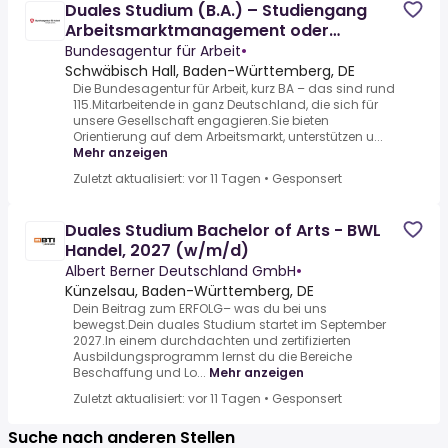
Duales Studium (B.A.) – Studiengang
Arbeitsmarktmanagement oder
Beratung für Bildung, Beruf und
Bundesagentur für Arbeit
•
Schwäbisch Hall, Baden-Württemberg, DE
Die Bundesagentur für Arbeit, kurz BA – das sind rund
115.Mitarbeitende in ganz Deutschland, die sich für
unsere Gesellschaft engagieren.Sie bieten
Orientierung auf dem Arbeitsmarkt, unterstützen u...
Mehr anzeigen
Zuletzt aktualisiert: vor 11 Tagen
•
Gesponsert
Duales Studium Bachelor of Arts - BWL
Handel, 2027 (w/m/d)
Albert Berner Deutschland GmbH
•
Künzelsau, Baden-Württemberg, DE
Dein Beitrag zum ERFOLG– was du bei uns
bewegst.Dein duales Studium startet im September
2027.In einem durchdachten und zertifizierten
Ausbildungs­programm lernst du die Bereiche
Beschaffung und Lo...
Mehr anzeigen
Zuletzt aktualisiert: vor 11 Tagen
•
Gesponsert
Suche nach anderen Stellen