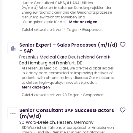
Junior Consultant SAP S/4 HANA Utilities
(w/m/d).Arbeiten in externen Kundenprojekten der
Energiewirtschaft.Kenntnis der Geschäftsprozesse
der Energiewirtschaft erwerben und
Lösungskonzepte für der...
Mehr anzeigen
Zuletzt aktualisiert: vor 14 Tagen
•
Gesponsert
Senior Expert – Sales Processes (m/f/d)
– SAP
Fresenius Medical Care Deutschland GmbH
•
Bad Homburg bei Frankfurt, DE
At Fresenius Medical Care, we are the global leader
in kidney care, committed to improving the lives of
patients with chronic kidney disease.Our mission is
to deliver high-quality, innovative produ...
Mehr anzeigen
Zuletzt aktualisiert: vor 28 Tagen
•
Gesponsert
Senior Consultant SAP SuccessFactors
(m/w/d)
SD Worx
•
Dreieich, Hessen, Germany
SD Worx ist ein führender europäischer Anbieter von
Payroll- und HR-Dienstleistungen mit globaler