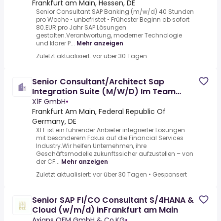
Frankfurt am Main, Hessen, DE
Senior Consultant SAP Banking (m/w/d) 40 Stunden
pro Woche • unbefristet • Frühester Beginn ab sofort
80.EUR pro Jahr SAP Lösungen
gestalten.Verantwortung, moderner Technologie
und klarer P...
Mehr anzeigen
Zuletzt aktualisiert: vor über 30 Tagen
Senior Consultant/Architect Sap
Integration Suite (M/W/D) Im Team
Technology Consulting
X1F GmbH
•
Frankfurt Am Main, Federal Republic Of
Germany, DE
X1 F ist ein führender Anbieter integrierter Lösungen
mit besonderem Fokus auf die Financial Services
Industry.Wir helfen Unternehmen, ihre
Geschäftsmodelle zukunftssicher aufzustellen – von
der CF...
Mehr anzeigen
Zuletzt aktualisiert: vor über 30 Tagen
•
Gesponsert
Senior SAP FI/CO Consultant S/4HANA &
Cloud (w/m/d) inFrankfurt am Main
Axians OFM GmbH & Co.KG
•