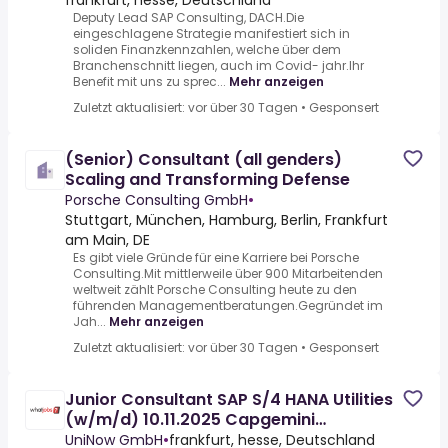
frankfurt, hesse, Deutschland
Deputy Lead SAP Consulting, DACH.Die
eingeschlagene Strategie manifestiert sich in
soliden Finanzkennzahlen, welche über dem
Branchenschnitt liegen, auch im Covid- jahr.Ihr
Benefit mit uns zu sprec...
Mehr anzeigen
Zuletzt aktualisiert: vor über 30 Tagen
•
Gesponsert
(Senior) Consultant (all genders)
Scaling and Transforming Defense
Porsche Consulting GmbH
•
Stuttgart, München, Hamburg, Berlin, Frankfurt
am Main, DE
Es gibt viele Gründe für eine Karriere bei Porsche
Consulting.Mit mittlerweile über 900 Mitarbeitenden
weltweit zählt Porsche Consulting heute zu den
führenden Managementberatungen.Gegründet im
Jah...
Mehr anzeigen
Zuletzt aktualisiert: vor über 30 Tagen
•
Gesponsert
Junior Consultant SAP S/4 HANA Utilities
(w/m/d) 10.11.2025 Capgemini
Deutschland GmbH Frankfur[...]
UniNow GmbH
•
frankfurt, hesse, Deutschland