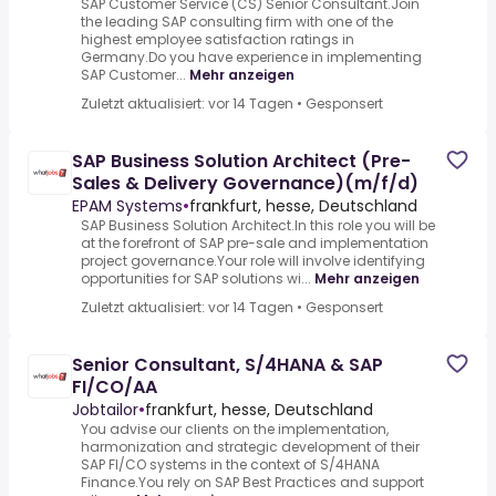
SAP Customer Service (CS) Senior Consultant.Join
the leading SAP consulting firm with one of the
highest employee satisfaction ratings in
Germany.Do you have experience in implementing
SAP Customer...
Mehr anzeigen
Zuletzt aktualisiert: vor 14 Tagen
•
Gesponsert
SAP Business Solution Architect (Pre-
Sales & Delivery Governance)(m/f/d)
EPAM Systems
•
frankfurt, hesse, Deutschland
SAP Business Solution Architect.In this role you will be
at the forefront of SAP pre-sale and implementation
project governance.Your role will involve identifying
opportunities for SAP solutions wi...
Mehr anzeigen
Zuletzt aktualisiert: vor 14 Tagen
•
Gesponsert
Senior Consultant, S/4HANA & SAP
FI/CO/AA
Jobtailor
•
frankfurt, hesse, Deutschland
You advise our clients on the implementation,
harmonization and strategic development of their
SAP FI/CO systems in the context of S/4HANA
Finance.You rely on SAP Best Practices and support