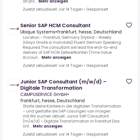
all pro...
Mehr anzeigen
Zuletzt aktualisiert: vor 14 Tagen
•
Gesponsert
Senior SAP HCM Consultant
Ubique Systems
•
frankfurt, hesse, Deutschland
Location - Frankfurt, Germany (Hybrid - Weekly
3days Onsite is mandate).Fluent German Speaking
Required.The consultant will lead the end-to-end
delivery of SAP HCM Zeitwertkonten (Time Value
Accoun...
Mehr anzeigen
Zuletzt aktualisiert: vor 14 Tagen
•
Gesponsert
Junior SAP Consultant (m/w/d) –
Digitale Transformation
CAMPUSERVICE GmbH
•
frankfurt, hesse, Deutschland
Starte deine Karriere in der digitalen Transformation
– und gestalte die SAP-Lösungen von morgen
mit.Wir suchen aktuell: Junior SAP Consultant
(m/w/d) – Digitale Transformation in Frankfurt.Das
Unt...
Mehr anzeigen
Zuletzt aktualisiert: vor 14 Tagen
•
Gesponsert