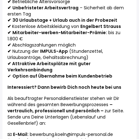
✔
Betriebliche Altersvorsorge
✔
Unbefristeter Arbeitsvertrag
– Sicherheit ab dem
ersten Tag
✔
30 Urlaubstage + Urlaub auch in der Probezeit
✔
Kostenlose Arbeitskleidung von
Engelbert Strauss
✔
Mitarbeiter-werben-Mitarbeiter-Prämie:
bis zu
1.800 €
✔
Abschlagszahlungen möglich
✔
Nutzung der
IMPULS-App
(Stundenzettel,
Urlaubsanträge, Gehaltsabrechnung)
✔
Attraktive Arbeitsplätze mit guter
Verkehrsanbindung
✔
Option auf Übernahme beim Kundenbetrieb
Interessiert? Dann bewirb Dich noch heute bei uns
Als beauftragter Personaldienstleister stehen wir Dir
während des gesamten Bewerbungsprozesses
–
vertraulich, professionell und persönlich –
zur Seite.
Sende uns Deine Unterlagen (Lebenslauf und
Gesellenbrief) an:
📧
E-Mail:
bewerbung.koeln@impuls-personal.de