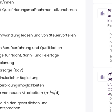
rn/innen
 und Qualifizierungsmaßnahmen teilzunehmen
Pf
a
Ko
Bl
B
b
sumwandlung leasen und von Steuervorteilen
n
b
L
 Berufserfahrung und Qualifikation
g
ge für Nacht, Sonn- und Feiertage
Z
G
tplanung
vorsorge (baV)
Pf
inuierlicher Begleitung
S
We
Br
iterbildungsmöglichkeiten
Ob
n von neuen Mitarbeitern (m/w/d)
•
W
D
gte die den gesetzlichen und
W
U
entsprechen
B