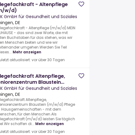
legefachkraft - Altenpflege
m/w/d)
K GmbH für Gesundheit und Soziales
hingen, DE
flegefachkraft - Altenpflege (m/w/d).MEIN
UHAUSE - das sind zwei Worte, die mit
llen Buchstaben für das stehen, was wir
en Menschen bieten und wie wir
iteinander umgehen.Werden Sie Teil
ieses...
Mehr anzeigen
uletzt aktualisiert: vor über 30 Tagen
legefachkraft Altenpflege,
niorenzentrum Blaustein
m/w/d)
K GmbH für Gesundheit und Soziales
hingen, DE
flegefachkraft Altenpflege,
eniorenzentrum Blaustein (m/w/d).Pflege
n Hausgemeinschaften - mit dem
enschen, für den Menschen.Als
flegefachkraft (m/w/d) leisten Sie täglich
iel.Wir schaffen di...
Mehr anzeigen
uletzt aktualisiert: vor über 30 Tagen