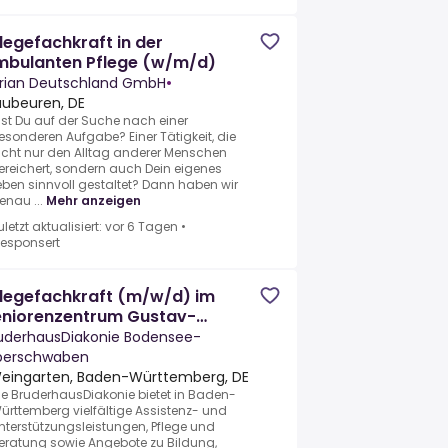
legefachkraft in der
mbulanten Pflege (w/m/d)
rian Deutschland GmbH
•
aubeuren, DE
ist Du auf der Suche nach einer
esonderen Aufgabe? Einer Tätigkeit, die
icht nur den Alltag anderer Menschen
ereichert, sondern auch Dein eigenes
eben sinnvoll gestaltet? Dann haben wir
enau ...
Mehr anzeigen
uletzt aktualisiert: vor 6 Tagen
•
esponsert
legefachkraft (m/w/d) im
eniorenzentrum Gustav-
rner-Stift Weingarten
uderhausDiakonie Bodensee-
erschwaben
eingarten, Baden-Württemberg, DE
ie BruderhausDiakonie bietet in Baden-
ürttemberg vielfältige Assistenz- und
nterstützungsleistungen, Pflege und
eratung sowie Angebote zu Bildung,