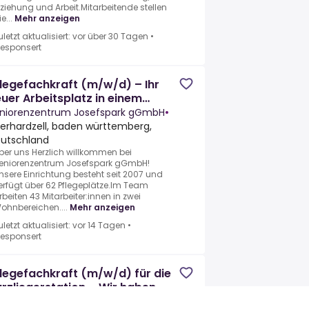
rziehung und Arbeit.Mitarbeitende stellen
e...
Mehr anzeigen
uletzt aktualisiert: vor über 30 Tagen
•
esponsert
legefachkraft (m/w/d) – Ihr
uer Arbeitsplatz in einem
am, auf das Sie zählen können!
niorenzentrum Josefspark gGmbH
•
erhardzell, baden württemberg,
utschland
ber uns Herzlich willkommen bei
eniorenzentrum Josefspark gGmbH!
nsere Einrichtung besteht seit 2007 und
erfügt über 62 Pflegeplätze.Im Team
rbeiten 43 Mitarbeiter:innen in zwei
ohnbereichen....
Mehr anzeigen
uletzt aktualisiert: vor 14 Tagen
•
esponsert
legefachkraft (m/w/d) für die
rzliegerstation – Wir haben
n passenden Job für Sie!
erschwabenklinik St. Elisabethen-