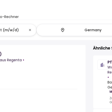
to-Rechner
Ähnliche 
)
aus Regenta
•
P
Wo
Re
•
Ba
Ge
M
Z
G