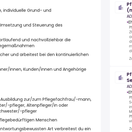
Pf
(
e, individuelle Grund- und
AD
•
E
g, Umsetzung und Steuerung des
P
Z
a
ortlaufend und nachvollziehbar die
d
Pflegemaßnahmen
m
d
icher und arbeitest bei den kontinuierlichen
Z
hner/innen, Kunden/innen und Angehörige
Pf
Se
(
AD
•
E
P
e Ausbildung zur/zum Pflegefachfrau/-mann,
S
r/-pfleger, Altenpfleger/in oder
i
chwester/-pfleger
M
P
flegebedürftigen Menschen
v
ntwortungsbewussten Art verbreitest du ein
Z