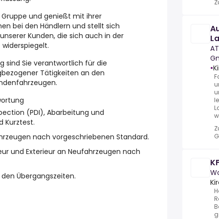
Z
r Gruppe und genießt mit ihrer
en bei den Händlern und stellt sich
Au
nserer Kunden, die sich auch in der
La
 widerspiegelt.
AT
G
 sind Sie verantwortlich für die
•
K
gbezogener Tätigkeiten an den
F
undenfahrzeugen.
u
u
wortung
l
L
pection (PDI), Abarbeitung und
w
 Kurztest.
Z
ahrzeugen nach vorgeschriebenen Standard.
G
ieur und Exterieur an Neufahrzeugen nach
K
Wo
 den Übergangszeiten.
Ki
H
R
B
g