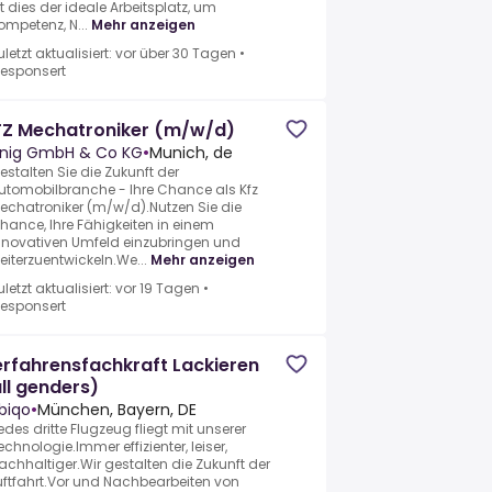
st dies der ideale Arbeitsplatz, um
ompetenz, N...
Mehr anzeigen
uletzt aktualisiert: vor über 30 Tagen
•
esponsert
FZ Mechatroniker (m/w/d)
nig GmbH & Co KG
•
Munich, de
estalten Sie die Zukunft der
utomobilbranche - Ihre Chance als Kfz
echatroniker (m/w/d).Nutzen Sie die
hance, Ihre Fähigkeiten in einem
nnovativen Umfeld einzubringen und
eiterzuentwickeln.We...
Mehr anzeigen
uletzt aktualisiert: vor 19 Tagen
•
esponsert
rfahrensfachkraft Lackieren
ll genders)
biqo
•
München, Bayern, DE
edes dritte Flugzeug fliegt mit unserer
echnologie.Immer effizienter, leiser,
achhaltiger.Wir gestalten die Zukunft der
uftfahrt.Vor und Nachbearbeiten von