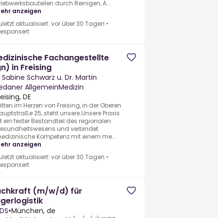
riebwerksbauteilen durch Reinigen, A...
ehr anzeigen
uletzt aktualisiert: vor über 30 Tagen
•
esponsert
dizinische Fachangestellte
n) in Freising
. Sabine Schwarz u. Dr. Martin
edaner AllgemeinMedizin
reising, DE
itten im Herzen von Freising, in der Oberen
auptstraße 25, steht unsere.Unsere Praxis
st ein fester Bestandteil des regionalen
esundheitswesens und verbindet
edizinische Kompetenz mit einem me...
ehr anzeigen
uletzt aktualisiert: vor über 30 Tagen
•
esponsert
chkraft (m/w/d) für
gerlogistik
DS
•
München, de