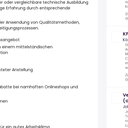
r oder vergleichbare technische Ausbildung
i
K
rige Erfahrung durch entsprechende
Z
G
in der Anwendung von Qualitätsmethoden,
eitigungsprozessen.
K
nsangebot
Kö
G
n einem mittelständischen
A
tion
M
C
i
w
steter Anstellung
Z
G
abatte bei namhaften Onlineshops und
Ve
(a
onen
Jo
J
T
n
L
r ein gutes Arbeitsklima