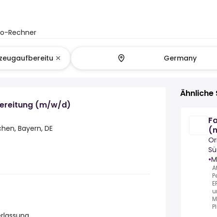
to-Rechner
Ähnliche 
ereitung (m/w/d)
Fa
hen, Bayern, DE
(
Or
Sü
•
M
A
P
E
u
M
P
rlassung.