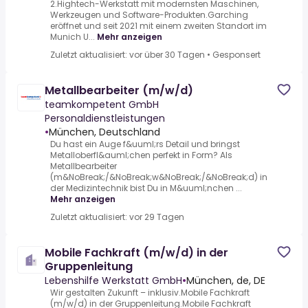
2.Hightech-Werkstatt mit modernsten Maschinen,
Werkzeugen und Software-Produkten.Garching
eröffnet und seit 2021 mit einem zweiten Standort im
Munich U...
Mehr anzeigen
Zuletzt aktualisiert: vor über 30 Tagen
•
Gesponsert
Metallbearbeiter (m/w/d)
teamkompetent GmbH
Personaldienstleistungen
•
München, Deutschland
Du hast ein Auge f&uuml;rs Detail und bringst
Metalloberfl&auml;chen perfekt in Form? Als
Metallbearbeiter
(m&NoBreak;/&NoBreak;w&NoBreak;/&NoBreak;d) in
der Medizintechnik bist Du in M&uuml;nchen ...
Mehr anzeigen
Zuletzt aktualisiert: vor 29 Tagen
Mobile Fachkraft (m/w/d) in der
Gruppenleitung
Lebenshilfe Werkstatt GmbH
•
München, de, DE
Wir gestalten Zukunft – inklusiv.Mobile Fachkraft
(m/w/d) in der Gruppenleitung.Mobile Fachkraft