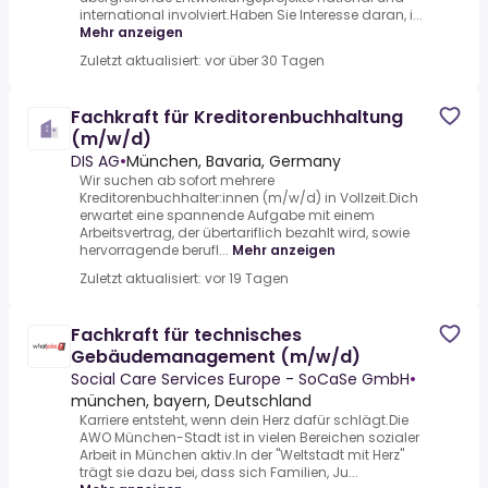
international involviert.Haben Sie Interesse daran, i...
Mehr anzeigen
Zuletzt aktualisiert: vor über 30 Tagen
Fachkraft für Kreditorenbuchhaltung
(m/w/d)
DIS AG
•
München, Bavaria, Germany
Wir suchen ab sofort mehrere
Kreditorenbuchhalter:innen (m/w/d) in Vollzeit.Dich
erwartet eine spannende Aufgabe mit einem
Arbeitsvertrag, der übertariflich bezahlt wird, sowie
hervorragende berufl...
Mehr anzeigen
Zuletzt aktualisiert: vor 19 Tagen
Fachkraft für technisches
Gebäudemanagement (m/w/d)
Social Care Services Europe - SoCaSe GmbH
•
münchen, bayern, Deutschland
Karriere entsteht, wenn dein Herz dafür schlägt.Die
AWO München-Stadt ist in vielen Bereichen sozialer
Arbeit in München aktiv.In der "Weltstadt mit Herz"
trägt sie dazu bei, dass sich Familien, Ju...