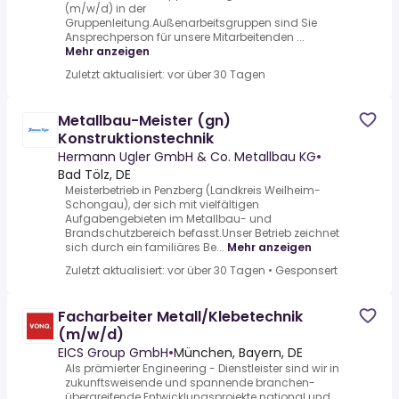
(m/w/d) in der
Gruppenleitung.Außenarbeitsgruppen sind Sie
Ansprechperson für unsere Mitarbeitenden ...
Mehr anzeigen
Zuletzt aktualisiert: vor über 30 Tagen
Metallbau-Meister (gn)
Konstruktionstechnik
Hermann Ugler GmbH & Co. Metallbau KG
•
Bad Tölz, DE
Meisterbetrieb in Penzberg (Landkreis Weilheim-
Schongau), der sich mit vielfältigen
Aufgabengebieten im Metallbau- und
Brandschutzbereich befasst.Unser Betrieb zeichnet
sich durch ein familiäres Be...
Mehr anzeigen
Zuletzt aktualisiert: vor über 30 Tagen
•
Gesponsert
Facharbeiter Metall/Klebetechnik
(m/w/d)
EICS Group GmbH
•
München, Bayern, DE
Als prämierter Engineering - Dienstleister sind wir in
zukunftsweisende und spannende branchen-
übergreifende Entwicklungsprojekte national und