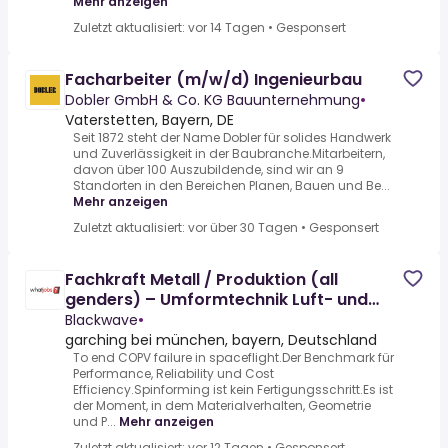
Mehr anzeigen
Zuletzt aktualisiert: vor 14 Tagen
•
Gesponsert
Facharbeiter (m/w/d) Ingenieurbau
Dobler GmbH & Co. KG Bauunternehmung
•
Vaterstetten, Bayern, DE
Seit 1872 steht der Name Dobler für solides Handwerk
und Zuverlässigkeit in der Baubranche.Mitarbeitern,
davon über 100 Auszubildende, sind wir an 9
Standorten in den Bereichen Planen, Bauen und Be...
Mehr anzeigen
Zuletzt aktualisiert: vor über 30 Tagen
•
Gesponsert
Fachkraft Metall / Produktion (all
genders) – Umformtechnik Luft- und
Raumfahrt
Blackwave
•
garching bei münchen, bayern, Deutschland
To end COPV failure in spaceflight.Der Benchmark für
Performance, Reliability und Cost
Efficiency.Spinforming ist kein Fertigungsschritt.Es ist
der Moment, in dem Materialverhalten, Geometrie
und P...
Mehr anzeigen
Zuletzt aktualisiert: vor 12 Tagen
•
Gesponsert