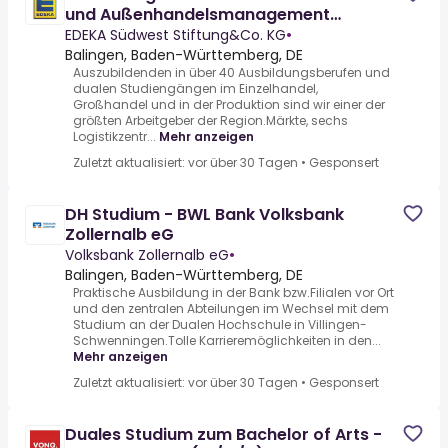
und Außenhandelsmanagement
(m/w/d) - 2027 - auch in Teilzeit
EDEKA Südwest Stiftung&Co. KG
•
Balingen, Baden-Württemberg, DE
Auszubildenden in über 40 Ausbildungsberufen und
dualen Studiengängen im Einzelhandel,
Großhandel und in der Produktion sind wir einer der
größten Arbeitgeber der Region.Märkte, sechs
Logistikzentr...
Mehr anzeigen
Zuletzt aktualisiert: vor über 30 Tagen
•
Gesponsert
DH Studium - BWL Bank Volksbank
Zollernalb eG
Volksbank Zollernalb eG
•
Balingen, Baden-Württemberg, DE
Praktische Ausbildung in der Bank bzw.Filialen vor Ort
und den zentralen Abteilungen im Wechsel mit dem
Studium an der Dualen Hochschule in Villingen-
Schwenningen.Tolle Karrieremöglichkeiten in den...
Mehr anzeigen
Zuletzt aktualisiert: vor über 30 Tagen
•
Gesponsert
Duales Studium zum Bachelor of Arts -