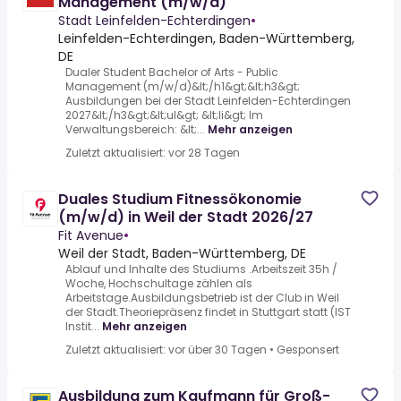
Management (m/w/d)
Stadt Leinfelden-Echterdingen
•
Leinfelden-Echterdingen, Baden-Württemberg,
DE
Dualer Student Bachelor of Arts - Public
Management (m/w/d)&lt;/h1&gt;&lt;h3&gt;
Ausbildungen bei der Stadt Leinfelden-Echterdingen
2027&lt;/h3&gt;&lt;ul&gt; &lt;li&gt; Im
Verwaltungsbereich: &lt;...
Mehr anzeigen
Zuletzt aktualisiert: vor 28 Tagen
Duales Studium Fitnessökonomie
(m/w/d) in Weil der Stadt 2026/27
Fit Avenue
•
Weil der Stadt, Baden-Württemberg, DE
Ablauf und Inhalte des Studiums .Arbeitszeit 35h /
Woche, Hochschultage zählen als
Arbeitstage.Ausbildungsbetrieb ist der Club in Weil
der Stadt.Theoriepräsenz findet in Stuttgart statt (IST
Instit...
Mehr anzeigen
Zuletzt aktualisiert: vor über 30 Tagen
•
Gesponsert
Ausbildung zum Kaufmann für Groß-