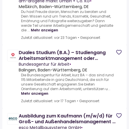
dm-drogerie markt GmbH + Co. KG
•
Meßkirch, Baden-Württemberg, DE
Du hast Freude daran, Menschen zu beraten und
Dein Wissen rund um Trends, Kosmetik, Gesundheit,
Ernährung und Fotografie weiterzugeben? Dann
werde Teil unserer Arbeitsgemeinschaft und gestalte
die ...
Mehr anzeigen
Zuletzt aktualisiert: vor 23 Tagen
•
Gesponsert
Duales Studium (B.A.) – Studiengang
Arbeitsmarktmanagement oder
Beratung für Bildung, Beruf und
Bundesagentur für Arbeit
•
Balingen, Baden-Württemberg, DE
Die Bundesagentur für Arbeit, kurz BA – das sind rund
115.Mitarbeitende in ganz Deutschland, die sich für
unsere Gesellschaft engagieren.Sie bieten
Orientierung auf dem Arbeitsmarkt, unterstützen u...
Mehr anzeigen
Zuletzt aktualisiert: vor 17 Tagen
•
Gesponsert
Ausbildung zum Kaufmann (m/w/d) für
Groß- und Außenhandelsmanagement -
Fachrichtung Großhandel
esco Metallbausysteme GmbH
•