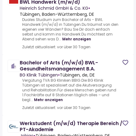
BWL Handwerk (m/w/d)
Heinrich Schmid GmbH & Co. KG
•
Tübingen, Baden-Württemberg, DE
Duales Studium zum Bachelor of Arts - BWL
Handwerk (m/w/d) in Tübingen.Du träumst von den
eigenen vier Wänden? Bau Sie Dir doch einfach
selbst und komm ins Handwerk.Du möchtest am
Abend sehen was D...
Mehr anzeigen
Zuletzt aktualisiert: vor über 30 Tagen
Bachelor of Arts (m/w/d) BWL-
Gesundheitsmanagement B.A.
BG Klinik Tübingen
•
Tübingen, de, DE
Vergütung TVA BG Kliniken BBIG.Die BG Klinik
Tübingen ist spezialisiert auf die.Akutversorgung
und Rehabilitation.Für diese Menschen geben rund
1.Fachkräfte auf 8 Stationen täglich alles – und
begl...
Mehr anzeigen
Zuletzt aktualisiert: vor über 30 Tagen
Werkstudent (m/w/d) Therapie Bereich /
PT-Akademie
Jobiqo
•
Tübingen, Baden-Württemberg, DE