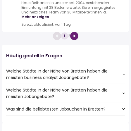
Haus Bethanien!In unserer seit 2004 bestehenden
Einrichtung mit 38 Betten erwartet Sie ein engagiertes
und herzliches Team von 30 Mitarbeiter:innen, d...
Mehr anzeigen
Zuletzt aktualisiert: vor 1 Tag
1
2
Häufig gestellte Fragen
Welche Städte in der Nähe von Bretten haben die
meisten business analyst Jobangebote?
Welche Städte in der Nähe von Bretten haben die
Städte in der Nähe von Bretten mit den meisten business
meisten Jobangebote?
analyst Jobs:
Pforzheim
Was sind die beliebtesten Jobsuchen in Bretten?
10 Städte in der Nähe von Bretten mit den meisten
Bruchsal
Jobangeboten:
Mühlacker
Die 10 beliebtesten Jobsuchen in Bretten sind:
Pforzheim
Pfinztal
fahrer
Bruchsal