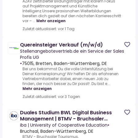
AZAV zertifizierter Bildungsträger mit klarem Fokus
auf Projektmanagement und Künstliche
Intelligenz.Unsere praxisnahen Weiterbildungen
bereiten dich gezielt auf den nächsten Karriereschritt
vor – ...
Mehr anzeigen
Zuletzt aktualisiert: vor 1 Tag
Quereinsteiger Verkauf (m/w/d)
Stellenangebotevertrieb.de ein Service der Sales
Profis UG
•
75015, Bretten, Baden-Württemberg, DE
Bei uns bekommst Du die volle Unterstützung bei
Deiner Karriereplanung! Wir helfen Dir als erfahrenen
Vertriebsmitarbeiter dabei, einen neuen Job zu
finden, der noch besser zu Dir passt! .Du bist e...
Mehr anzeigen
Zuletzt aktualisiert: vor 3 Tagen
Duales Studium BWL Digital Business
Management | BTMV - Bruchsaler
Tourismus,
iba | University of Cooperative Education
•
Bruchsal, Baden-Württemberg, DE
BTMV - Bruchsaler Tourismus,