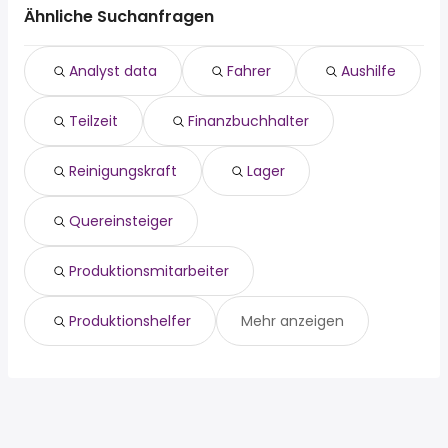
aushilfe
Mühlacker
Ähnliche Suchanfragen
teilzeit
Pfinztal
finanzbuchhalter
Forst
Analyst data
Fahrer
Aushilfe
reinigungskraft
Bad Schönborn
lager
Waldbronn
Teilzeit
Finanzbuchhalter
quereinsteiger
Weingarten (Baden)
produktionsmitarbeiter
Keltern
produktionshelfer
Reinigungskraft
Lager
520 euro
Quereinsteiger
Produktionsmitarbeiter
Produktionshelfer
Mehr anzeigen