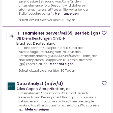
zuverlässige Betreuung von.Rolle für den
Unternehmenserfolg.Gesucht wird daher ein
erfahrener.Interessiert? Lesen Sie weiter bei der
Stellenbeschreibung f...
Mehr anzeigen
Zuletzt aktualisiert: vor über 30 Tagen
IT-Teamleiter Server/M365-Betrieb (gn)
GB Dienstleistungen GmbH
•
Bruchsal, Deutschland
IT-Landschaft (50 Köpfe in der IT) und die
zuverlässige Betreuung von.Rolle für den
Unternehmenserfolg.M365/Azure/Server-Team, der
eine kompetente Gruppe von IT-Administratoren
(gn) koordiniert.Int...
Mehr anzeigen
Zuletzt aktualisiert: vor über 30 Tagen
Data Analyst (m/w/d)
Atlas Copco Group
•
Bretten, de
Unternehmen: Atlas Copco IAS GmbH.Bereich:
Research and Development.Uniting curious minds
Behind every innovative solution, there are people
working together to transform the future.With careers
sp...
Mehr anzeigen