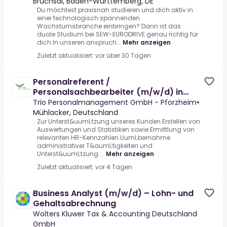
Bruchsal, Baden-Württemberg, DE
Du möchtest praxisnah studieren und dich aktiv in
einer technologisch spannenden
Wachstumsbranche einbringen? Dann ist das
duale Studium bei SEW-EURODRIVE genau richtig für
dich.In unseren anspruch...
Mehr anzeigen
Zuletzt aktualisiert: vor über 30 Tagen
Personalreferent /
Personalsachbearbeiter (m/w/d) in
derEntgeltabrechnung
Trio Personalmanagement GmbH - Pforzheim
•
Mühlacker, Deutschland
Zur Unterst&uuml;tzung unseres Kunden.Erstellen von
Auswertungen und Statistiken sowie Ermittlung von
relevanten HR-Kennzahlen.Uuml;bernahme
administrativer T&auml;tigkeiten und
Unterst&uuml;tzung ...
Mehr anzeigen
Zuletzt aktualisiert: vor 4 Tagen
Business Analyst (m/w/d) – Lohn- und
Gehaltsabrechnung
Wolters Kluwer Tax & Accounting Deutschland
GmbH