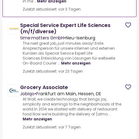
in me...
Mehr anzeigen
Zuletzt aktualisiert: vor 3 Tagen
Special Service Expert Life Sciences
(m/f/diverse)
time:matters GmbH
•
Neu-Isenburg
The next great job, just minutes away!.Erste
Ansprechperson für unsere internen und externen
Kunden als Special Service Expert Life
Sciences.Entwicklung von Lösungen für weltweite
On-Board Courier ...
Mehr anzeigen
Zuletzt aktualisiert: vor 23 Tagen
Grocery Associate
Jobiqo
•
Frankfurt am Main, Hessen, DE
At Wolt, we create technology that brings joy,
simplicity and earnings to the neighborhoods of the
world.In 2014 we started with delivery of restaurant
food.Now we’re building the delivery of (almo...
Mehr anzeigen
Zuletzt aktualisiert: vor 7 Tagen