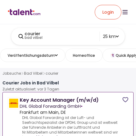
Login
courier
25 km
bad vilbel
Veröffentlichungsdatum
Homeoffice
Quick Appl
Jobsuche
Bad Vilbel
courier
Courier Jobs in Bad Vilbel
Zuletzt aktualisiert: vor 3 Tagen
Key Account Manager (m/w/d)
DHL Global Forwarding GmbH
•
Frankfurt am Main, DE
DHL Global Forwarding ist der Luft- und
Seefrachtspezialist der DPDHL Group und ist weltweit
der führende Anbieter in der Luftfracht und
Nr.Mitarbeitern und Mitarbeiterinnen weltweit sind wir