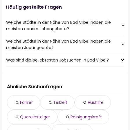
Häufig gestellte Fragen
Welche Städte in der Nähe von Bad Vilbel haben die
meisten courier Jobangebote?
Welche Städte in der Nähe von Bad Vilbel haben die
Städte in der Nähe von Bad Vilbel mit den meisten courier
meisten Jobangebote?
Jobs:
Frankfurt
Was sind die beliebtesten Jobsuchen in Bad Vilbel?
10 Städte in der Nähe von Bad Vilbel mit den meisten
Offenbach
Jobangeboten:
Bad Homburg V.d. Höhe
Die 10 beliebtesten Jobsuchen in Bad Vilbel sind:
Frankfurt
Oberursel (Taunus)
fahrer
Offenbach
Dreieich
teilzeit
Hanau
Ähnliche Suchanfragen
Maintal
aushilfe
Bad Homburg V.d. Höhe
Neu Isenburg
quereinsteiger
Oberursel (Taunus)
Eschborn
Fahrer
Teilzeit
Aushilfe
reinigungskraft
Dreieich
homeoffice
Maintal
Quereinsteiger
Reinigungskraft
minijobber
Neu Isenburg
küchenhilfe
Friedberg (Hessen)