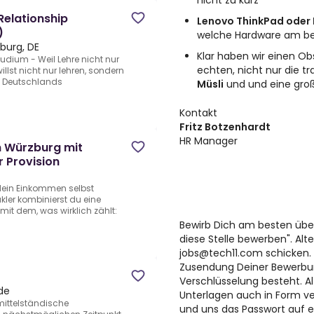
nicht zu kurz
elationship
Lenovo ThinkPad oder
)
welche Hardware am bes
burg, DE
Klar haben wir einen Ob
dium - Weil Lehre nicht nur
echten, nicht nur die tr
illst nicht nur lehren, sondern
 Deutschlands
Müsli
und und eine gro
Kontakt
Fritz Botzenhardt
HR Manager
n Würzburg mit
 Provision
 dein Einkommen selbst
ler kombinierst du eine
it dem, was wirklich zählt:
Bewirb Dich am besten über
diese Stelle bewerben". Alt
jobs@tech11.com
schicken. 
Zusendung Deiner Bewerbun
Verschlüsselung besteht. A
de
Unterlagen auch in Form v
mittelständische
und uns das Passwort auf