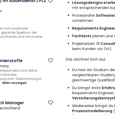
 im Außendienst | PLZ
Lösungsdesigns erarb
mit entsprechenden ku
H
•
Prozessnahe
Software
vornehmen
Requirements Enginee
ten mit modernster
as gesamte Spektrum der
Fachtests
planen und 
durchführen und mit unserer
Projektarbeit:
IT Consul
beim Kunden vor Ort)
Das zeichnet Dich aus
mierstoffe
rmany
Du hast ein Studium de
rrespondenz und aktive
vergleichbaren Studien
rnationaler
lung und -Überwachung in
gleichwertige Qualifika
.
Mehr anzeigen
Du bringst erste
Erfahr
Requirements Engineer, 
Versicherungskernsy
ach Manager
Idealerweise bringst du 
Deutschland
Prozessmodellierung
(