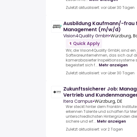
Zuletzt aktualisiert: vor über 30 Tagen
Ausbildung Kaufmann/-frau 
Management (m/w/d)
Vision4Quality GmbH
•
Würzburg, B
Quick Apply
Wir, die Vision4Quality GmbH, sind ei
Softwareunternehmen, das sich auf di
kamerabasierter Inspektionssysteme s
begeistert sich f...
Mehr anzeigen
Zuletzt aktualisiert: vor über 30 Tagen
Zukunftssicherer Job: Manage
Vertrieb und Kundenmanage
Workflows &
Itera Campus
•
Würzburg, DE
Wer steckt hinter dem Franklin Institut
erkennen Talente und schaffen für M
unterschiedlichsten Hintergründen die M
sichere und erf...
Mehr anzeigen
Zuletzt aktualisiert: vor 2 Tagen