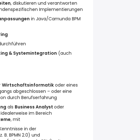
eiten
, diskutieren und verantworten
ndenspezifischen Implementierungen
anpassungen
in Java/Camunda BPM
ring
durchführen
ting & Systemintegration
(auch
r
Wirtschaftsinformatik
oder eines
gangs abgeschlossen – oder eine
tion durch Berufserfahrung
ung
als
Business Analyst
oder
idealerweise im Bereich
steme
, mit
Kenntnisse in der
z. B. BPMN 2.0) und