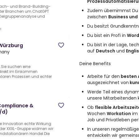
Prozessautomatisier
reach- und Brand-Building-
Zudem übernimmst Du 
ter Branchen um.ChatGPT
zwischen
Business und 
 Zielgruppenanalyse und
Du besitzt Grundkenntn
!
Du bist ein Profi in
Wor
Du bist in der Lage, tec
 Würzburg
auf
Deutsch
und
Engli
rmany
Deine Benefits
n.Sie suchen eine
g direkt im Einkommen
Arbeite für den
besten 
 klaren Prozessen und echter
ausgezeichnet von
kun
Werde Teil eines dynam
unsere Mitarbeitende
Compliance &
Ob
flexible Arbeitszei
/d)
Wochen
Workation
im 
Job und Privatleben perf
le Innovation echte Wirkung
In unseren regelmäßig
t der XXXL-Gruppe widmen wir
ndstationärem Handel.Die
entwickeln wir gemeinsa