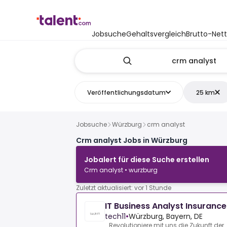
Jobsuche
Gehaltsvergleich
Brutto-Net
Veröffentlichungsdatum
25 km
Jobsuche
Würzburg
crm analyst
Crm analyst Jobs in Würzburg
Jobalert für diese Suche erstellen
Crm analyst • wurzburg
Zuletzt aktualisiert: vor 1 Stunde
IT Business Analyst Insuranc
tech11
•
Würzburg, Bayern, DE
Revolutioniere mit uns die Zukunft der