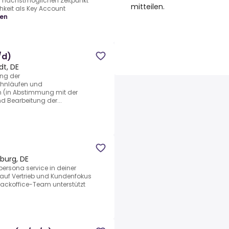
 nächstmöglichen Zeitpunkt
mitteilen.
chkeit als Key Account
gen
/d)
dt, DE
ng der
ahnläufen und
 (in Abstimmung mit der
 Bearbeitung der...
burg, DE
ersona service in deiner
 auf Vertrieb und Kundenfokus
Backoffice-Team unterstützt