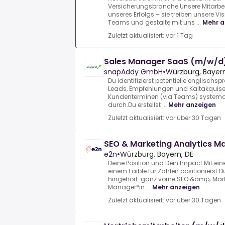
Versicherungsbranche.Unsere Mitarbe
unseres Erfolgs – sie treiben unsere Vi
Teams und gestalte mit uns ...
Mehr a
Zuletzt aktualisiert: vor 1 Tag
Sales Manager SaaS (m/w/d
snapAddy GmbH
•
Würzburg, Bayern
Du identifizierst potentielle englisc
Leads, Empfehlungen und Kaltakquise.
Kundenterminen (via Teams) systemati
durch.Du erstellst ...
Mehr anzeigen
Zuletzt aktualisiert: vor über 30 Tagen
SEO & Marketing Analytics 
e2n
•
Würzburg, Bayern, DE
Deine Position und Dein Impact.Mit e
einem Faible für Zahlen positionierst D
hingehört: ganz vorne.SEO &amp; Mark
Manager*in....
Mehr anzeigen
Zuletzt aktualisiert: vor über 30 Tagen