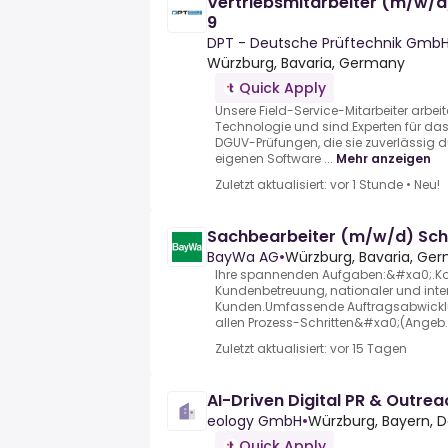
Vertriebsmitarbeiter (m/w/d)
9
DPT - Deutsche Prüftechnik Gmb
Würzburg, Bavaria, Germany
Quick Apply
Unsere Field-Service-Mitarbeiter arbei
Technologie und sind Experten für d
DGUV-Prüfungen, die sie zuverlässig 
eigenen Software ...
Mehr anzeigen
Zuletzt aktualisiert: vor 1 Stunde
•
Neu!
Sachbearbeiter (m/w/d) Sch
BayWa AG
•
Würzburg, Bavaria, Ge
Ihre spannenden Aufgaben:&#xa0;.Ko
Kundenbetreuung, nationaler und inte
Kunden.Umfassende Auftragsabwick
allen Prozess-Schritten&#xa0;(Angeb..
Zuletzt aktualisiert: vor 15 Tagen
AI-Driven Digital PR & Outre
eology GmbH
•
Würzburg, Bayern, 
Quick Apply