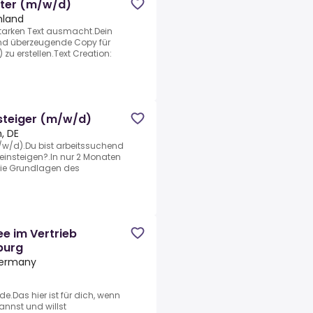
iter (m/w/d)
hland
starken Text ausmacht.Dein
 und überzeugende Copy für
zu erstellen.Text Creation:
nsteiger (m/w/d)
, DE
m/w/d).Du bist arbeitssuchend
 einsteigen?.In nur 2 Monaten
die Grundlagen des
ee im Vertrieb
burg
Germany
de.Das hier ist für dich, wenn
annst und willst