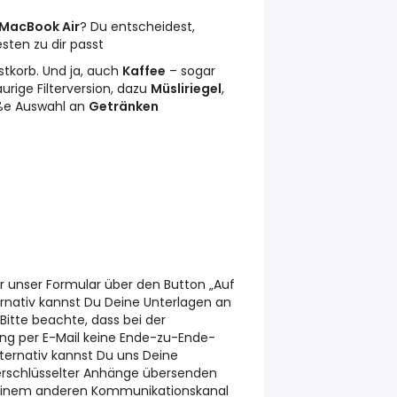
 MacBook Air
? Du entscheidest,
ten zu dir passt
stkorb. Und ja, auch
Kaffee
– sogar
aurige Filterversion, dazu
Müsliriegel
,
ße Auswahl an
Getränken
 unser Formular über den Button „Auf
ernativ kannst Du Deine Unterlagen an
Bitte beachte, dass bei der
g per E-Mail keine Ende-zu-Ende-
lternativ kannst Du uns Deine
erschlüsselter Anhänge übersenden
 einem anderen Kommunikationskanal