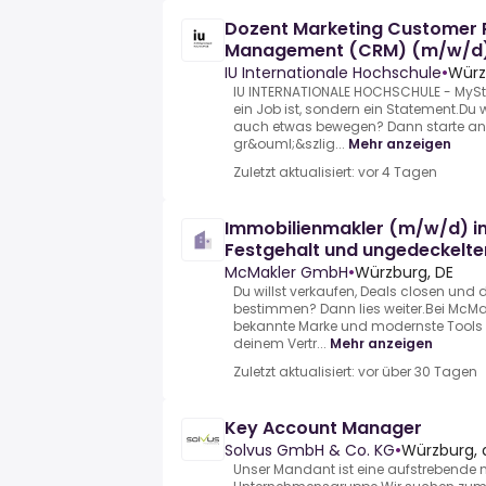
Dozent Marketing Customer R
Management (CRM) (m/w/d
IU Internationale Hochschule
•
Würz
IU INTERNATIONALE HOCHSCHULE - MyStu
ein Job ist, sondern ein Statement.Du w
auch etwas bewegen? Dann starte an
gr&ouml;&szlig...
Mehr anzeigen
Zuletzt aktualisiert: vor 4 Tagen
Immobilienmakler (m/w/d) i
Festgehalt und ungedeckelter
McMakler GmbH
•
Würzburg, DE
Du willst verkaufen, Deals closen und
bestimmen? Dann lies weiter.Bei McMak
bekannte Marke und modernste Tools m
deinem Vertr...
Mehr anzeigen
Zuletzt aktualisiert: vor über 30 Tagen
Key Account Manager
Solvus GmbH & Co. KG
•
Würzburg, 
Unser Mandant ist eine aufstrebende 