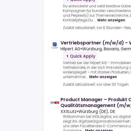
Du entwickelst und setzt kreative Out
Kampagnen für Kunden verschiedens
und Perplexity) zur Themenrecherche,
Kontaktpflege.Du ...
Mehr anzeigen
Zuletzt aktualisiert: vor 6 Stunden
•
Neu
Vertriebspartner (m/w/d) -
Hilpert AG
•
Würzburg, Bavaria, Ge
Quick Apply
Vertrieb bei der Hilpert AG – Immobilie
Vertriebsrolle, in der sich Ihre Leistun
widerspiegelt – mit starken Produkten,
unternehmer...
Mehr anzeigen
Zuletzt aktualisiert: vor über 30 Tagen
Product Manager – Produkt 
Qualitätsmanagement (m/w
XXXLutz
•
Würzburg (DE), DE
Willkommen bei XXXLdigital, wo digita
zeigt.Als digitaleOrganisationseinhei
uns allen Facettendes E-Commerce u
Zusamme...
Mehr anzeigen