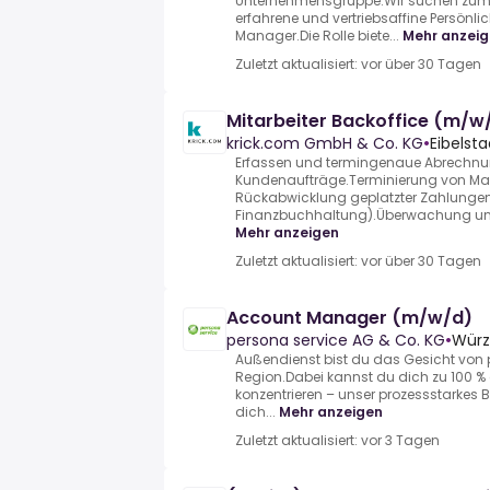
Unternehmensgruppe.Wir suchen zum
erfahrene und vertriebsaffine Persönli
Manager.Die Rolle biete...
Mehr anzei
Zuletzt aktualisiert: vor über 30 Tagen
Mitarbeiter Backoffice (m/w
krick.com GmbH & Co. KG
•
Eibelsta
Erfassen und termingenaue Abrechnu
Kundenaufträge.Terminierung von M
Rückabwicklung geplatzter Zahlungen
Finanzbuchhaltung).Überwachung und
Mehr anzeigen
Zuletzt aktualisiert: vor über 30 Tagen
Account Manager (m/w/d)
persona service AG & Co. KG
•
Würz
Außendienst bist du das Gesicht von p
Region.Dabei kannst du dich zu 100 %
konzentrieren – unser prozessstarkes 
dich...
Mehr anzeigen
Zuletzt aktualisiert: vor 3 Tagen