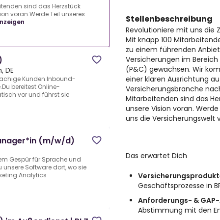
itenden sind das Herzstück
sion voran.Werde Teil unseres
Stellenbeschreibung
nzeigen
Revolutioniere mit uns die
Mit knapp 100 Mitarbeitende
zu einem führenden Anbiete
Versicherungen im Bereich
)
(P&C) gewachsen. Wir kom
, DE
einer klaren Ausrichtung au
hsprachige Kunden.Inbound-
Du bereitest Online-
Versicherungsbranche nach
sch vor und führst sie
Mitarbeitenden sind das Her
unsere Vision voran. Werde
uns die Versicherungswelt
Manager*in (m/w/d)
Das erwartet Dich
inem Gespür für Sprache und
u unsere Software dort, wo sie
Versicherungsprodukt
eting Analytics
Geschäftsprozesse in B
Anforderungs- & GAP-
Abstimmung mit den E