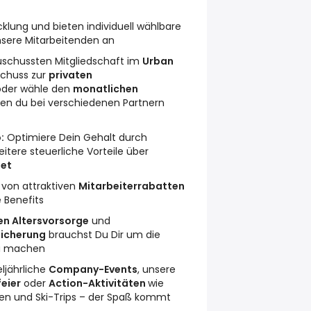
cklung und bieten individuell wählbare
nsere Mitarbeitenden an
zuschussten Mitgliedschaft im
Urban
chuss zur
privaten
der wähle den
monatlichen
den du bei verschiedenen Partnern
:
Optimiere Dein Gehalt durch
tere steuerliche Vorteile über
et
u von attraktiven
Mitarbeiterrabatten
 Benefits
en Altersvorsorge
und
sicherung
brauchst Du Dir um die
zu machen
eljährliche
Company-Events
, unsere
eier
oder
Action-Aktivitäten
wie
ren und Ski-Trips – der Spaß kommt