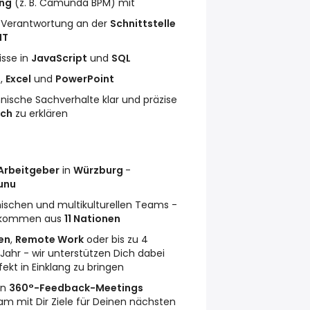
ung
(z. B. Camunda BPM) mit
Verantwortung an der
Schnittstelle
IT
isse in
JavaScript
und
SQL
d
,
Excel
und
PowerPoint
hnische Sachverhalte klar und präzise
sch
zu erklären
Arbeitgeber
in
Würzburg
-
unu
ischen und multikulturellen Teams -
n kommen aus
11 Nationen
ten
,
Remote Work
oder bis zu 4
Jahr - wir unterstützen Dich dabei
ekt in Einklang zu bringen
en
360°-Feedback-Meetings
m mit Dir Ziele für Deinen nächsten