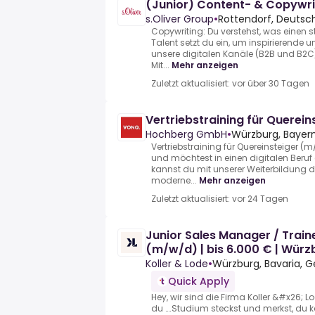
(Junior) Content- & Copywr
s.Oliver Group
•
Rottendorf, Deutsc
Copywriting: Du verstehst, was einen 
Talent setzt du ein, um inspirierende
unsere digitalen Kanäle (B2B und B2C) 
Mit...
Mehr anzeigen
Zuletzt aktualisiert: vor über 30 Tagen
Vertriebstraining für Querei
Hochberg GmbH
•
Würzburg, Bayern
Vertriebstraining für Quereinsteiger (
und möchtest in einen digitalen Beruf
kannst du mit unserer Weiterbildung 
moderne...
Mehr anzeigen
Zuletzt aktualisiert: vor 24 Tagen
Junior Sales Manager / Train
(m/w/d) | bis 6.000 € | Würz
Koller & Lode
•
Würzburg, Bavaria, 
Quick Apply
Hey, wir sind die Firma Koller &#x26; Lo
du ….Studium steckst und merkst, du k