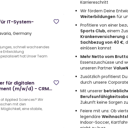
Karriereschritt
Wir fördern Deine Entwi
Weiterbildungen
für u
für IT-System-
Profitiere von einer be
Sports Club,
einem Zus
avaria, Germany
Krankenversicherung
o
Sachbezug von 40 €
, 
n junges, schnell wachsendes
einlösen kannst
e Entwicklung
Mehr Netto vom Brutto
pezialisiert hat.Unser Team
Essenszuschüsse und wei
unseren Partner
ValueN
Zusätzlich profitierst D
durch unsere Corporate
r für digitalen
ment (m/w/d) - CRM-
Mit unserer
betrieblich
Berufsunfähigkeitsab
e of Applied Sciences?.Wir
Zukunft keine Sorgen 
enschen mit den
öglichkeit, eine stabile,
Feiere mit uns: Ob viert
legendäre
Weihnachtsf
Indoor-Soccer, Kartfah