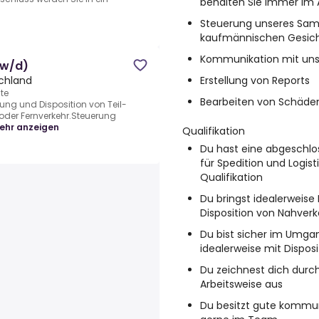
behalten Sie immer im 
Steuerung unseres Sa
kaufmännischen Gesic
Kommunikation mit uns
/w/d)
Erstellung von Reports
schland
te
Bearbeiten von Schäde
ung und Disposition von Teil-
der Fernverkehr.Steuerung
ehr anzeigen
Qualifikation
Du hast eine abgeschlo
für Spedition und Logist
Qualifikation
Du bringst idealerweise
Disposition von Nahver
Du bist sicher im Umg
idealerweise mit Dispos
Du zeichnest dich durch
Arbeitsweise aus
Du besitzt gute kommun