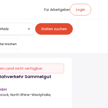
Für Arbeitgeber
Login
Stellen suchen
lter löschen
inem Land nicht verfügbar.
Nahverkehr Sammelgut
GmbH
ück, North Rhine-Westphalia,