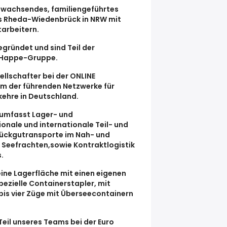
n wachsendes, familiengeführtes
s Rheda-Wiedenbrück in NRW mit
tarbeitern.
egründet und sind Teil der
n Happe-Gruppe.
ellschafter bei der ONLINE
em der führenden Netzwerke für
ehre in Deutschland.
umfasst Lager- und
ionale und internationale Teil- und
ückgutransporte im Nah- und
, Seefrachten,sowie Kontraktlogistik
.
ine Lagerfläche mit einen eigenen
pezielle Containerstapler, mit
bis vier Züge mit Überseecontainern
Teil unseres Teams bei der Euro