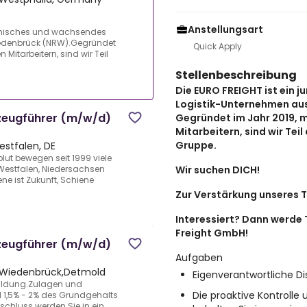
Anstellungsart
namisches und wachsendes
edenbrück (NRW).Gegründet
Quick Apply
 Mitarbeitern, sind wir Teil
Stellenbeschreibung
Die EURO FREIGHT ist ein
Logistik-Unternehmen au
rzeugführer (m/w/d)
Gegründet im Jahr 2019, m
Mitarbeitern, sind wir Tei
Gruppe.
stfalen, DE
ut bewegen seit 1999 viele
Wir suchen DICH!
Westfalen, Niedersachsen
ne ist Zukunft, Schiene
Zur Verstärkung unseres T
Interessiert? Dann werde 
Freight GmbH!
rzeugführer (m/w/d)
Aufgaben
a-Wiedenbrück,Detmold
Eigenverantwortliche Di
bildung.Zulagen und
Die proaktive Kontroll
1,5% - 2% des Grundgehalts
bschluss werden Sie in ein