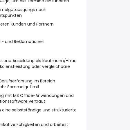
Auge, um die Termine einzuhalten
mmelgutausgangs nach
htspunkten
eren Kunden und Partnern
n- und Reklamationen
ssene Ausbildung als Kaufmann/-frau
ikdienstleistung oder vergleichbare
 Berufserfahrung im Bereich
kehr Sammelgut mit
ang mit MS Office-Anwendungen und
itionssoftware vertraut
 eine selbstständige und strukturierte
ikative Fähigkeiten und arbeitest