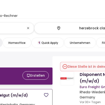
to-Rechner
Homeoffice
Quick Apply
Unternehmen
Fi
Diese Stelle ist in de
Disponent 
Erstellen
(m/w/d)
Euro Freight 
Rheda-Wiedenbr
elgut (m/w/d)
Germany
Vor 30+ Tagen
-Westphalia, Germany