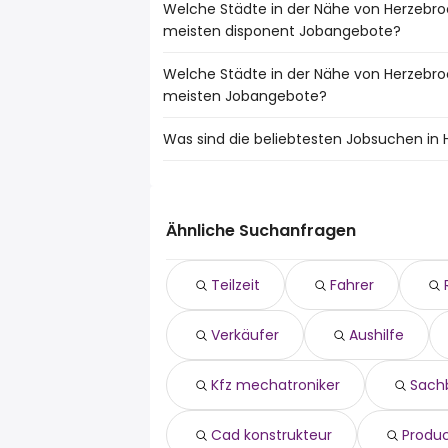
Welche Städte in der Nähe von Herzebro
meisten disponent Jobangebote?
Welche Städte in der Nähe von Herzebro
Städte in der Nähe von Herzebrock-Clar
meisten Jobangebote?
disponent Jobs:
Bielefeld
Was sind die beliebtesten Jobsuchen in 
10 Städte in der Nähe von Herzebrock-Cl
Gütersloh
Jobangeboten:
Ahlen
Die 10 beliebtesten Jobsuchen in Herzebr
Bielefeld
Rheda-Wiedenbrück
teilzeit
Gütersloh
Rietberg
fahrer
Lippstadt
Ähnliche Suchanfragen
Harsewinkel
reinigungskraft
Ahlen
Verl
verkäufer
Rheda-Wiedenbrück
Halle (Westf.)
Teilzeit
Fahrer
aushilfe
Warendorf
Sendenhorst
520 euro
Rietberg
Dissen Am Teutoburger Wald
Verkäufer
Aushilfe
kfz mechatroniker
Harsewinkel
sachbearbeiter
Verl
cad konstrukteur
Halle (Westf.)
Kfz mechatroniker
Sach
product owner
Cad konstrukteur
Produ