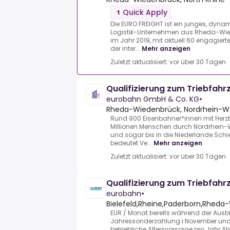
Quick Apply
Die EURO FREIGHT ist ein junges, dy
Logistik-Unternehmen aus Rheda-Wi
im Jahr 2019, mit aktuell 60 engagierten
der inter...
Mehr anzeigen
Zuletzt aktualisiert: vor über 30 Tagen
Qualifizierung zum Triebfah
eurobahn GmbH & Co. KG
•
Rheda-Wiedenbrück, Nordrhein-We
Rund 900 Eisenbahner*innen mit Herzbl
Millionen Menschen durch Nordrhein-
und sogar bis in die Niederlande.Schie
bedeutet Ve...
Mehr anzeigen
Zuletzt aktualisiert: vor über 30 Tagen
Qualifizierung zum Triebfah
eurobahn
•
Bielefeld,Rheine,Paderborn,Rhed
EUR / Monat bereits während der Aus
Jahressonderzahlung i.November und 
betriebliche Altersvorsorge pro Jahr.A