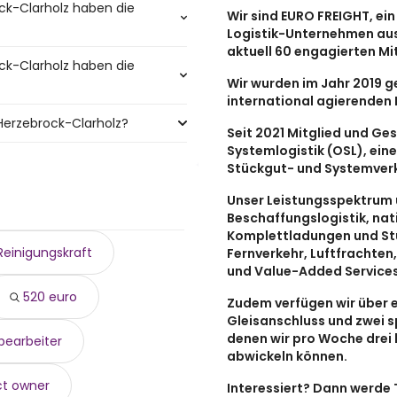
ck-Clarholz haben die
Wir sind EURO FREIGHT, ei
Logistik-Unternehmen au
aktuell 60 engagierten Mi
ck-Clarholz haben die
holz mit den meisten
Wir wurden im Jahr 2019 g
international agierende
Herzebrock-Clarholz?
arholz mit den meisten
Seit 2021 Mitglied und Ges
Systemlogistik (OSL), ein
ock-Clarholz sind:
Stückgut- und Systemverk
Unser Leistungsspektrum 
Beschaffungslogistik, nat
Komplettladungen und St
Reinigungskraft
Fernverkehr, Luftfrachten
und Value-Added Services
520 euro
Zudem verfügen wir über e
Gleisanschluss und zwei s
denen wir pro Woche drei 
bearbeiter
abwickeln können.
ct owner
Interessiert? Dann werde 