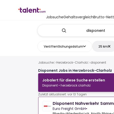
Jobsuche
Gehaltsvergleich
Brutto-Net
Veröffentlichungsdatum
25 km
Jobsuche
Herzebrock-Clarholz
disponent
Disponent Jobs in Herzebrock-Clarholz
Jobalert für diese Suche erstellen
Disponent • herzebrock clarholz
Zuletzt aktualisiert: vor 13 Tagen
Disponent Nahverkehr Samm
Euro Freight GmbH
•
Rheda-Wiedenbrück, North Rhine