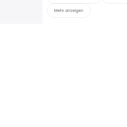
Mehr anzeigen
Für Arbeitssuchende
Für Arbei
Jobs suchen
Unterneh
Gehaltsvergleich
ATS
Brutto-Netto-Rechner
Publisher 
Gehaltsumrechner