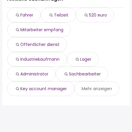
520 euro
Coesfeld
Telgte
mitarbeiter empfang
Steinfurt
Gescher
Fahrer
Teilzeit
520 euro
Öffentlicher dienst
Senden
Havixbeck
industriekaufmann
Telgte
Altenberge
Mitarbeiter empfang
lager
Gescher
administrator
Havixbeck
sachbearbeiter
Altenberge
Öffentlicher dienst
key account manager
Industriekaufmann
Lager
Administrator
Sachbearbeiter
Key account manager
Mehr anzeigen