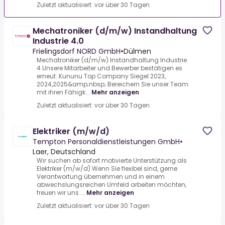
Zuletzt aktualisiert: vor über 30 Tagen
Mechatroniker (d/m/w) Instandhaltung
Industrie 4.0
Frielingsdorf NORD GmbH
•
Dülmen
Mechatroniker (d/m/w) Instandhaltung Industrie
4.Unsere Mitarbeiter und Bewerber bestätigen es
erneut:.Kununu Top Company Siegel 2023,
2024,2025&amp;nbsp;.Bereichern Sie unser Team
mit ihren Fähigk...
Mehr anzeigen
Zuletzt aktualisiert: vor über 30 Tagen
Elektriker (m/w/d)
Tempton Personaldienstleistungen GmbH
•
Laer, Deutschland
Wir suchen ab sofort motivierte Unterstützung als
Elektriker (m/w/d).Wenn Sie flexibel sind, gerne
Verantwortung übernehmen und in einem
abwechslungsreichen Umfeld arbeiten möchten,
freuen wir uns ...
Mehr anzeigen
Zuletzt aktualisiert: vor über 30 Tagen