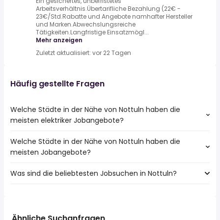
Ein gesichertes, unbefristetes
Arbeitsverhältnis.Übertarifliche Bezahlung (22€ -
23€/Std.Rabatte und Angebote namhafter Hersteller
und Marken.Abwechslungsreiche
Tätigkeiten.Langfristige Einsatzmögl...
Mehr anzeigen
Zuletzt aktualisiert: vor 22 Tagen
Häufig gestellte Fragen
Welche Städte in der Nähe von Nottuln haben die
meisten elektriker Jobangebote?
Welche Städte in der Nähe von Nottuln haben die
Städte in der Nähe von Nottuln mit den meisten elektriker
meisten Jobangebote?
Jobs:
Münster
Was sind die beliebtesten Jobsuchen in Nottuln?
10 Städte in der Nähe von Nottuln mit den meisten
Ahaus
Jobangeboten:
Haltern Am See
Die 10 beliebtesten Jobsuchen in Nottuln sind:
Münster
Coesfeld
fahrer
Ahaus
Steinfurt
teilzeit
Haltern Am See
Ähnliche Suchanfragen
Senden