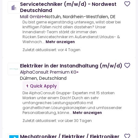
Servicetechniker (m/w/d) - Nordwest
Deutschland
Mall GmbH
•
Nottuln, Nordrhein-Westfalen, DE
Du bist gerne eigenständig unterwegs, willst aber bei
kniffligen Fällen nicht allein dastehen? Unser
Innendienst-Team stärkt dir immer den
Rücken.Servicetechniker im Außendienst.Urlaubs- &
Weihnach...
Mehr anzeigen
Zuletzt aktualisiert: vor 4 Tagen
Elektriker in der Instandhaltung (m/w/d)
AlphaConsult Premium KG
•
Dülmen, Deutschland
Quick Apply
Die AlphaConsult Gruppe- Experten mit 15 starken
Marken unter einem Dach!.Durch ein sehr
umfangreiches Leistungsportfolio mit
ganzheitlichen Lösungskonzepten und umfassender
Personalberatung, könne...
Mehr anzeigen
Zuletzt aktualisiert: vor über 30 Tagen
Mechatroniker / Elektriker / Elektroniker