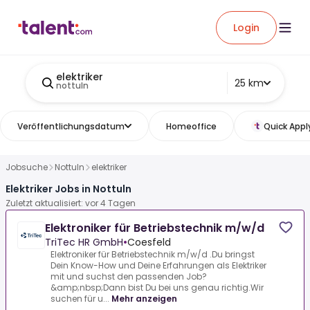
Login
elektriker
25 km
nottuln
Veröffentlichungsdatum
Homeoffice
Quick Appl
Jobsuche
Nottuln
elektriker
Elektriker Jobs in Nottuln
Zuletzt aktualisiert: vor 4 Tagen
Elektroniker für Betriebstechnik m/w/d
TriTec HR GmbH
•
Coesfeld
Elektroniker für Betriebstechnik m/w/d .Du bringst
Dein Know-How und Deine Erfahrungen als Elektriker
mit und suchst den passenden Job?
&amp;nbsp;Dann bist Du bei uns genau richtig.Wir
suchen für u...
Mehr anzeigen