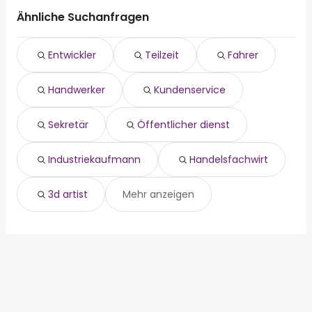
Grimma
fahrer
Markkleeberg
Ähnliche Suchanfragen
handwerker
Schkeuditz
kundenservice
Eilenburg
Entwickler
Teilzeit
Fahrer
sekretär
Zwenkau
Öffentlicher dienst
Kabelsketal
Handwerker
Kundenservice
industriekaufmann
Lützen
handelsfachwirt
Bad Düben
3d artist
Sekretär
Öffentlicher dienst
disponent
Industriekaufmann
Handelsfachwirt
3d artist
Mehr anzeigen