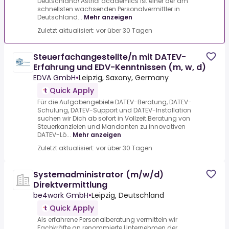
Deutschland!.Astriol academics ist einer der am
schnellsten wachsenden Personalvermittler in
Deutschland...
Mehr anzeigen
Zuletzt aktualisiert: vor über 30 Tagen
Steuerfachangestellte/n mit DATEV-
Erfahrung und EDV-Kenntnissen (m, w, d)
EDVA GmbH
•
Leipzig, Saxony, Germany
Quick Apply
Für die Aufgabengebiete DATEV-Beratung, DATEV-
Schulung, DATEV-Support und DATEV-Installation
suchen wir Dich ab sofort in Vollzeit.Beratung von
Steuerkanzleien und Mandanten zu innovativen
DATEV-Lö...
Mehr anzeigen
Zuletzt aktualisiert: vor über 30 Tagen
Systemadministrator (m/w/d)
Direktvermittlung
be4work GmbH
•
Leipzig, Deutschland
Quick Apply
Als erfahrene Personalberatung vermitteln wir
Fachkräfte an renommierte Unternehmen der