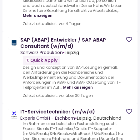
Mitarbeiters.Daher sind wir für Dich da, persönlich
und auch deutschlandweit in Deiner Nähe.Wir bieten
Dir eine faire Bezahlung für attraktive Arbeitsplätze,...
Mehr anzeigen
Zuletzt aktualisiert: vor 4 Tagen
SAP (ABAP) Entwickler / SAP ABAP
Consultant (w/m/d)
Schwarz Produktion
•
Leipzig
Quick Apply
Design und Konzeption von SAP Lösungen gemäß
den Anforderungen der Fachbereiche und
Werke.Implementierung und Dokumentation der
Anforderungen in ABAP und ABAP OO.Leitung von IT-
Teilprojekten im Auf...
Mehr anzeigen
Zuletzt aktualisiert: vor über 30 Tagen
IT-Servicetechniker (m/w/d)
Experis GmbH - Eschborn
•
Leipzig, Deutschland
Im Rahmen einer befristeten Festanstellung sucht
Experis Sie als.IT-Techniker/Onsite IT-Supporter
(m&NoBreak;/&NoBreak;w&NoBreak;/&NoBreak;d).Nu
tzen Sie unsere Erfahrung und Beratung f&uuml;r Ihre