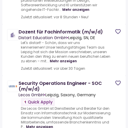
praxisnahen Weiterbildungen in Design,
Softwareentwicklung und KI unterstützen wir
angehende IT-Fachkr...
Mehr anzeigen
Zuletzt aktualisiert: vor 8 Stunden
•
Neu!
Dozent für Fachinformatik (m/w/d)
Distart Education GmbH
•
Leipzig, SN, DE
Let's distart! - Schön, dass wir uns
kennenlernen!.Unser leistungsfähiges Team aus
Leipzig hat sich der Mission verschrieben, unseren
Kunden den Weg zu einem neuen beruflichen Leben
zu ebnen – mit...
Mehr anzeigen
Zuletzt aktualisiert: vor über 30 Tagen
Security Operations Engineer - SOC
(m/w/d)
Lecos GmbH
•
Leipzig, Saxony, Germany
Quick Apply
Die Lecos GmbH ist Dienstleister und Berater für den
Einsatz von Informationstechnik zur Modernisierung
der kommunalen Verwaltung.Hoch qualifizierte
Mitarbeitende, umfassende Branchenkenntnis und
P...
Mehr anzeigen