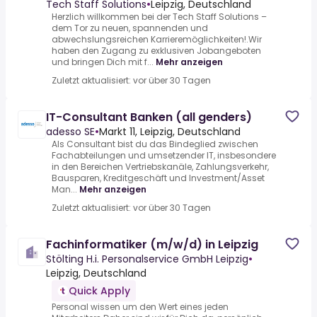
7.000€ brutto
Tech Staff Solutions
•
Leipzig, Deutschland
Herzlich willkommen bei der Tech Staff Solutions –
dem Tor zu neuen, spannenden und
abwechslungsreichen Karrieremöglichkeiten!.Wir
haben den Zugang zu exklusiven Jobangeboten
und bringen Dich mit f...
Mehr anzeigen
Zuletzt aktualisiert: vor über 30 Tagen
IT-Consultant Banken (all genders)
adesso SE
•
Markt 11, Leipzig, Deutschland
Als Consultant bist du das Bindeglied zwischen
Fachabteilungen und umsetzender IT, insbesondere
in den Bereichen Vertriebskanäle, Zahlungsverkehr,
Bausparen, Kreditgeschäft und Investment/Asset
Man...
Mehr anzeigen
Zuletzt aktualisiert: vor über 30 Tagen
Fachinformatiker (m/w/d) in Leipzig
Stölting H.i. Personalservice GmbH Leipzig
•
Leipzig, Deutschland
Quick Apply
Personal wissen um den Wert eines jeden