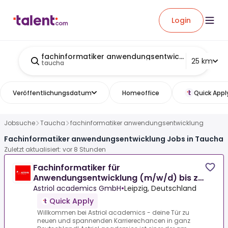
Login
fachinformatiker anwendungsentwicklung
25 km
taucha
Veröffentlichungsdatum
Homeoffice
Quick Appl
Jobsuche
Taucha
fachinformatiker anwendungsentwicklung
Fachinformatiker anwendungsentwicklung Jobs in Taucha
Zuletzt aktualisiert: vor 8 Stunden
Fachinformatiker für
Anwendungsentwicklung (m/w/d) bis zu
40€ Stundenlohn
Astriol academics GmbH
•
Leipzig, Deutschland
Quick Apply
Willkommen bei Astriol academics - deine Tür zu
neuen und spannenden Karrierechancen in ganz