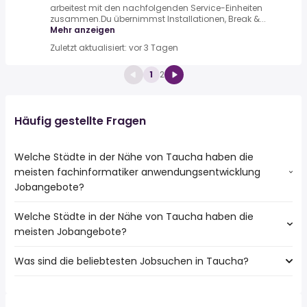
arbeitest mit den nachfolgenden Service-Einheiten
zusammen.Du übernimmst Installationen, Break &...
Mehr anzeigen
Zuletzt aktualisiert: vor 3 Tagen
1
2
Häufig gestellte Fragen
Welche Städte in der Nähe von Taucha haben die
meisten fachinformatiker anwendungsentwicklung
Jobangebote?
Welche Städte in der Nähe von Taucha haben die
Städte in der Nähe von Taucha mit den meisten
meisten Jobangebote?
fachinformatiker anwendungsentwicklung Jobs:
Leipzig
Was sind die beliebtesten Jobsuchen in Taucha?
10 Städte in der Nähe von Taucha mit den meisten
Markkleeberg
Jobangeboten:
Die 10 beliebtesten Jobsuchen in Taucha sind:
Leipzig
teilzeit