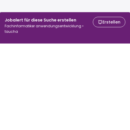
Jobalert für diese Suche erstellen
Erstellen
Fachinformatiker anwendungsentwicklung •
taucha
Für Arbeitssuchende
Für Arbeitgeber
Jobs suchen