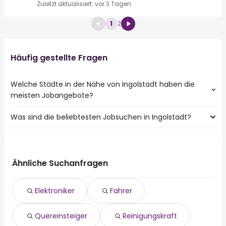
Zuletzt aktualisiert: vor 3 Tagen
1
2
Häufig gestellte Fragen
Welche Städte in der Nähe von Ingolstadt haben die
meisten Jobangebote?
Was sind die beliebtesten Jobsuchen in Ingolstadt?
10 Städte in der Nähe von Ingolstadt mit den meisten
Jobangeboten:
Die 10 beliebtesten Jobsuchen in Ingolstadt sind:
Schrobenhausen
fahrer
Abensberg
quereinsteiger
Manching
Ähnliche Suchanfragen
reinigungskraft
Gaimersheim
teilzeit
Elektroniker
Fahrer
aushilfe
hausmeister
Quereinsteiger
Reinigungskraft
homeoffice