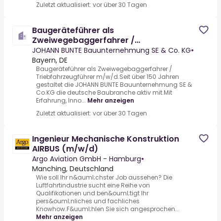
Zuletzt aktualisiert: vor über 30 Tagen
Baugeräteführer als
Zweiwegebaggerfahrer /
Triebfahrzeugführer m/w/d
JOHANN BUNTE Bauunternehmung SE & Co. KG
•
Bayern, DE
Baugeräteführer als Zweiwegebaggerfahrer /
Triebfahrzeugführer m/w/d.Seit über 150 Jahren
gestaltet die JOHANN BUNTE Bauunternehmung SE &
Co.KG die deutsche Baubranche aktiv mit.Mit
Erfahrung, Inno...
Mehr anzeigen
Zuletzt aktualisiert: vor über 30 Tagen
Ingenieur Mechanische Konstruktion
AIRBUS (m/w/d)
Argo Aviation GmbH - Hamburg
•
Manching, Deutschland
Wie soll Ihr n&auml;chster Job aussehen? Die
Luftfahrtindustrie sucht eine Reihe von
Qualifikationen und ben&ouml;tigt Ihr
pers&ouml;nliches und fachliches
Knowhow.F&uuml;hlen Sie sich angesprochen...
Mehr anzeigen