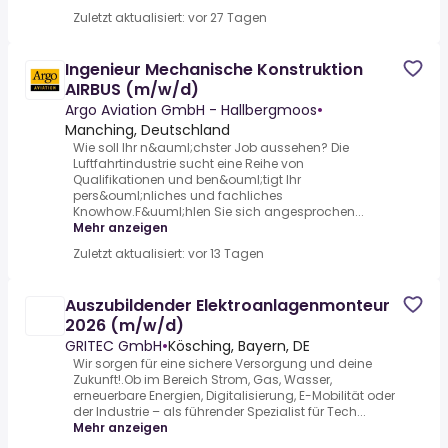
Zuletzt aktualisiert: vor 27 Tagen
Ingenieur Mechanische Konstruktion
AIRBUS (m/w/d)
Argo Aviation GmbH - Hallbergmoos
•
Manching, Deutschland
Wie soll Ihr n&auml;chster Job aussehen? Die
Luftfahrtindustrie sucht eine Reihe von
Qualifikationen und ben&ouml;tigt Ihr
pers&ouml;nliches und fachliches
Knowhow.F&uuml;hlen Sie sich angesprochen...
Mehr anzeigen
Zuletzt aktualisiert: vor 13 Tagen
Auszubildender Elektroanlagenmonteur
2026 (m/w/d)
GRITEC GmbH
•
Kösching, Bayern, DE
Wir sorgen für eine sichere Versorgung und deine
Zukunft!.Ob im Bereich Strom, Gas, Wasser,
erneuerbare Energien, Digitalisierung, E-Mobilität oder
der Industrie – als führender Spezialist für Tech...
Mehr anzeigen