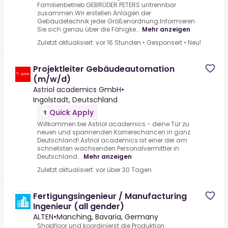
Familienbetrieb GEBRÜDER PETERS untrennbar
zusammen.Wir erstellen Anlagen der
Gebäudetechnik jeder Größenordnung.Informieren
Sie sich genau über die Fähigke...
Mehr anzeigen
Zuletzt aktualisiert: vor 16 Stunden
•
Gesponsert
•
Neu!
Projektleiter Gebäudeautomation
(m/w/d)
Astriol academics GmbH
•
Ingolstadt, Deutschland
Quick Apply
Willkommen bei Astriol academics - deine Tür zu
neuen und spannenden Karrierechancen in ganz
Deutschland!.Astriol academics ist einer der am
schnellsten wachsenden Personalvermittler in
Deutschland...
Mehr anzeigen
Zuletzt aktualisiert: vor über 30 Tagen
Fertigungsingenieur / Manufacturing
Ingenieur (all gender)
ALTEN
•
Manching, Bavaria, Germany
Shopfloor und koordinierst die Produktion