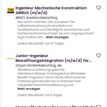
Ingenieur Mechanische Konstruktion
AIRBUS (m/w/d)
ARGO Aviation
•
Manching
Wie soll Ihr nächster Job aussehen? Die
Luftfahrtindustrie sucht eine Reihe von
Qualifikationen und benötigt Ihr persönliches und
fachliches Knowhow.Fühlen Sie sich angesprochen?
Argo Aviation brin...
Mehr anzeigen
Zuletzt aktualisiert: vor 20 Tagen
Junior-Ingenieur
Bewaffnungsintegration (m/w/d) für
AIRBUS
Orizon GmbH
•
Manching, de
Attraktive und leistungsgerechte
Gehaltskonditionen.Umfangreiches Mitarbeiter-
Benefit-Programm Orizon PlusPunkte.Passende
Fortbildungsmaßnahmen im Rahmen Ihrer
Tätigkeiten.Persönliche Betreuung und...
Mehr anzeigen
Zuletzt aktualisiert: vor 4 Tagen