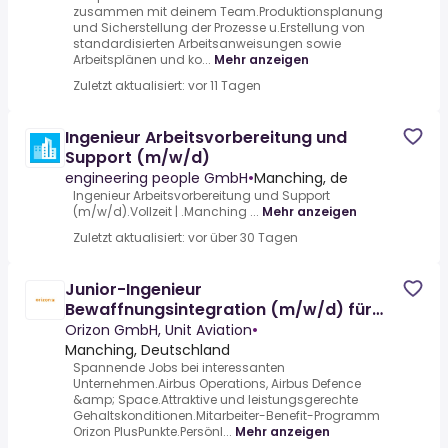
zusammen mit deinem Team.Produktionsplanung
und Sicherstellung der Prozesse u.Erstellung von
standardisierten Arbeitsanweisungen sowie
Arbeitsplänen und ko...
Mehr anzeigen
Zuletzt aktualisiert: vor 11 Tagen
Ingenieur Arbeitsvorbereitung und
Support (m/w/d)
engineering people GmbH
•
Manching, de
Ingenieur Arbeitsvorbereitung und Support
(m/w/d).Vollzeit | .Manching ...
Mehr anzeigen
Zuletzt aktualisiert: vor über 30 Tagen
Junior-Ingenieur
Bewaffnungsintegration (m/w/d) für
AIRBUS
Orizon GmbH, Unit Aviation
•
Manching, Deutschland
Spannende Jobs bei interessanten
Unternehmen.Airbus Operations, Airbus Defence
&amp; Space.Attraktive und leistungsgerechte
Gehaltskonditionen.Mitarbeiter-Benefit-Programm
Orizon PlusPunkte.Persönl...
Mehr anzeigen