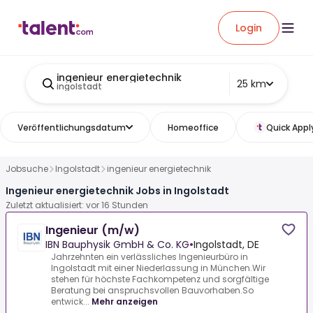
Login
ingenieur energietechnik
25 km
ingolstadt
Veröffentlichungsdatum
Homeoffice
Quick Appl
Jobsuche
Ingolstadt
ingenieur energietechnik
Ingenieur energietechnik Jobs in Ingolstadt
Zuletzt aktualisiert: vor 16 Stunden
Ingenieur (m/w)
IBN Bauphysik GmbH & Co. KG
•
Ingolstadt, DE
Jahrzehnten ein verlässliches Ingenieurbüro in
Ingolstadt mit einer Niederlassung in München.Wir
stehen für höchste Fachkompetenz und sorgfältige
Beratung bei anspruchsvollen Bauvorhaben.So
entwick...
Mehr anzeigen