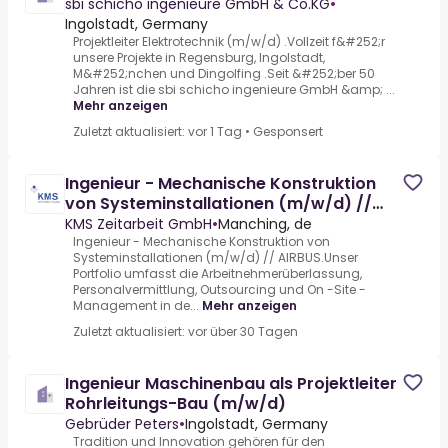
sbi schicho ingenieure GmbH & Co.KG
•
Ingolstadt, Germany
Projektleiter Elektrotechnik (m/w/d) .Vollzeit f&#252;r
unsere Projekte in Regensburg, Ingolstadt,
M&#252;nchen und Dingolfing .Seit &#252;ber 50
Jahren ist die sbi schicho ingenieure GmbH &amp; ...
Mehr anzeigen
Zuletzt aktualisiert: vor 1 Tag
•
Gesponsert
Ingenieur - Mechanische Konstruktion
von Systeminstallationen (m/w/d) //
AIRBUS
KMS Zeitarbeit GmbH
•
Manching, de
Ingenieur - Mechanische Konstruktion von
Systeminstallationen (m/w/d) // AIRBUS.Unser
Portfolio umfasst die Arbeitnehmerüberlassung,
Personalvermittlung, Outsourcing und On -Site -
Management in de...
Mehr anzeigen
Zuletzt aktualisiert: vor über 30 Tagen
Ingenieur Maschinenbau als Projektleiter
Rohrleitungs-Bau (m/w/d)
Gebrüder Peters
•
Ingolstadt, Germany
Tradition und Innovation gehören für den