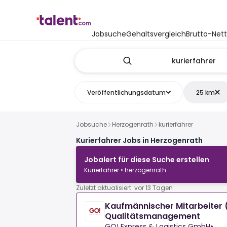
Jobsuche
Gehaltsvergleich
Brutto-Net
Veröffentlichungsdatum
25 km
Jobsuche
Herzogenrath
kurierfahrer
Kurierfahrer Jobs in Herzogenrath
Jobalert für diese Suche erstellen
Kurierfahrer • herzogenrath
Zuletzt aktualisiert: vor 13 Tagen
Kaufmännischer Mitarbeiter 
Qualitätsmanagement
GO! Express & Logistics GmbH
•