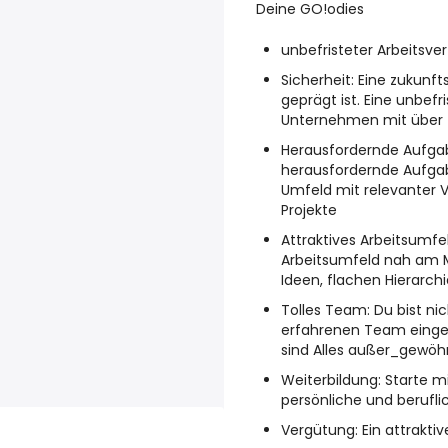
Deine GO!odies
unbefristeter Arbeitsver
Sicherheit: Eine zukun
geprägt ist. Eine unbef
Unternehmen mit über 4
Herausfordernde Aufgab
herausfordernde Aufga
Umfeld mit relevanter
Projekte
Attraktives Arbeitsumfel
Arbeitsumfeld nah am
Ideen, flachen Hierarc
Tolles Team: Du bist ni
erfahrenen Team eingear
sind Alles außer_gewöh
Weiterbildung: Starte m
persönliche und berufl
Vergütung: Ein attrakti