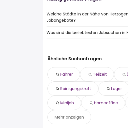
Welche Städte in der Nähe von Herzoge
Jobangebote?
Was sind die beliebtesten Jobsuchen in
10 Städte in der Nähe von Herzogenrath
Jobangeboten:
Die 10 beliebtesten Jobsuchen in Herzoge
Aachen
fahrer
Düren
teilzeit
Eschweiler
Ähnliche Suchanfragen
520 euro
Erkelenz
aushilfe
Heinsberg
Fahrer
Teilzeit
reinigungskraft
Hückelhoven
lager
Würselen
Reinigungskraft
Lager
quereinsteiger
Wegberg
minijob
Wassenberg
homeoffice
Simmerath
Minijob
Homeoffice
Öffentlicher dienst
Mehr anzeigen