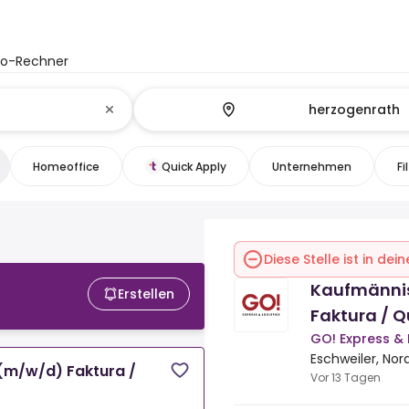
to-Rechner
Homeoffice
Quick Apply
Unternehmen
Fi
Diese Stelle ist in de
Kaufmännis
Erstellen
Faktura / 
GO! Express &
Eschweiler, Nor
(m/w/d) Faktura /
Vor 13 Tagen