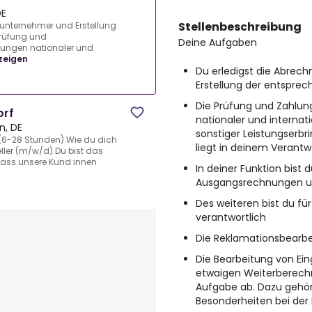
DE
Stellenbeschreibung
runternehmer und Erstellung
Prüfung und
Deine Aufgaben
ungen nationaler und
zeigen
Du erledigst die Abrec
Erstellung der entspre
Die Prüfung und Zahlu
orf
nationaler und internat
n, DE
sonstiger Leistungserbr
t! (6-28 Stunden).Wie du dich
liegt in deinem Verant
eller (m/w/d).Du bist das
 dass unsere Kund:innen
In deiner Funktion bist 
Ausgangsrechnungen un
Des weiteren bist du f
verantwortlich
Die Reklamationsbearbei
Die Bearbeitung von Ei
etwaigen Weiterberech
Aufgabe ab. Dazu gehör
Besonderheiten bei de