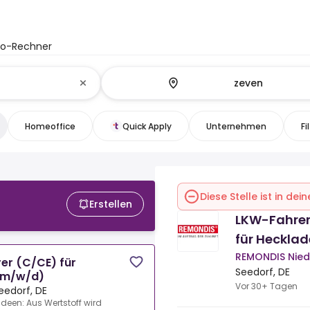
to-Rechner
Homeoffice
Quick Apply
Unternehmen
Fi
Diese Stelle ist in de
Erstellen
LKW-Fahrer 
für Hecklad
REMONDIS Nie
er (C/CE) für
Seedorf, DE
 (m/w/d)
Vor 30+ Tagen
eedorf, DE
deen: Aus Wertstoff wird