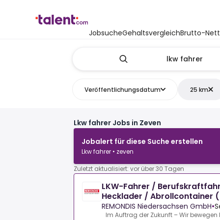
Jobsuche
Gehaltsvergleich
Brutto-Net
Veröffentlichungsdatum
25 km
Lkw fahrer Jobs in Zeven
Jobalert für diese Suche erstellen
Lkw fahrer • zeven
Zuletzt aktualisiert: vor über 30 Tagen
LKW-Fahrer / Berufskraftfahr
Hecklader / Abrollcontainer
REMONDIS Niedersachsen GmbH
•
S
Im Auftrag der Zukunft – Wir bewegen I