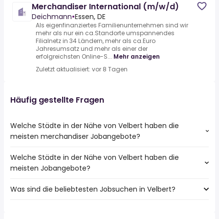
Merchandiser International (m/w/d)
Deichmann
•
Essen, DE
Als eigenfinanziertes Familienunternehmen sind wir
mehr als nur ein ca.Standorte umspannendes
Filialnetz in 34 Ländern, mehr als ca.Euro
Jahresumsatz und mehr als einer der
erfolgreichsten Online-S...
Mehr anzeigen
Zuletzt aktualisiert: vor 8 Tagen
Häufig gestellte Fragen
Welche Städte in der Nähe von Velbert haben die
meisten merchandiser Jobangebote?
Welche Städte in der Nähe von Velbert haben die
Städte in der Nähe von Velbert mit den meisten
meisten Jobangebote?
merchandiser Jobs:
Düsseldorf
Was sind die beliebtesten Jobsuchen in Velbert?
10 Städte in der Nähe von Velbert mit den meisten
Essen
Jobangeboten:
Duisburg
Die 10 beliebtesten Jobsuchen in Velbert sind:
Düsseldorf
Mettmann