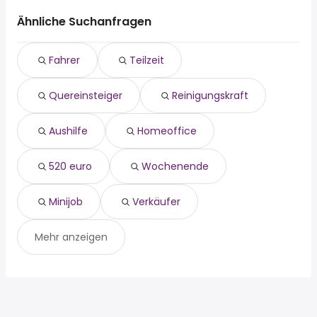
fahrer
Essen
Bochum
teilzeit
Duisburg
Ähnliche Suchanfragen
Gelsenkirchen
quereinsteiger
Mettmann
Oberhausen
reinigungskraft
Bochum
Mülheim An Der Ruhr
Fahrer
Teilzeit
aushilfe
Wuppertal
Herne
homeoffice
Gelsenkirchen
Bottrop
Quereinsteiger
Reinigungskraft
520 euro
Oberhausen
wochenende
Mülheim An Der Ruhr
minijob
Solingen
Aushilfe
Homeoffice
verkäufer
520 euro
Wochenende
Minijob
Verkäufer
Mehr anzeigen