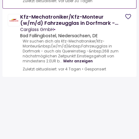
Zuletzt aktualisiert: vor über 30 Tagen
Kfz-Mechatroniker/Kfz-Monteur
(w/m/d) Fahrzeugglas in Dorfmark -
auch als Quereinstieg - 268
Carglass GmbH
•
Bad Fallingbostel, Niedersachsen, DE
Wir suchen dich als Kfz-Mechatroniker/Kfz-
Monteur&nbsp;(w/m/d)&nbsp;Fahrzeugglas in
Dorfmark - auch als Quereinstieg -&nbsp;268 zum
nächstmöglichen Zeitpunkt!.Einstiegsgehalt von
mindestens 2.EUR b...
Mehr anzeigen
Zuletzt aktualisiert: vor 4 Tagen
•
Gesponsert