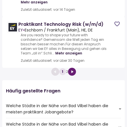
Mehr anzeigen
Zuletzt aktualisiert: vor 14 Tagen
Praktikant Technology Risk (w/m/d)
EY
•
Eschborn / Frankfurt (Main), HE, DE
Are you ready to shape your future with
confidence?.Gemeinsam die Welt jeden Tag ein
bisschen besser machen.Für diesen Anspruch
setzen wir bei EY alles in Bewegung und gehen als
Team „all in“.Schli...
Mehr anzeigen
Zuletzt aktualisiert: vor über 30 Tagen
1
2
Häufig gestellte Fragen
Welche Städte in der Nähe von Bad Vilbel haben die
meisten praktikant Jobangebote?
Welche Städte in der Nähe von Bad Vilbel haben die
Städte in der Nähe von Bad Vilbel mit den meisten