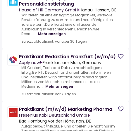
Personaldienstleistung
House of HR Germany GmbH
•
Hanau, Hessen, DE
Wir bieten dir eine einzigartige Möglichkeit, wertvolle
Berufserfahrung zu sammeln und neue Fähigkeiten
zu erwerben .Du erhältst eine umfassende
Ausbildung in verschiedenen Bereichen, wie
Recruiti...
Mehr anzeigen
Zuletzt aktualisiert: vor über 30 Tagen
Praktikant Redaktion Frankfurt (w/m/d)
Apply now!
•
Frankfurt am Main, Germany
Mit Content, Tech and Data zu nachhaltigem
Erfolg.Bei RTL Deutschland unterhalten, informieren
und inspirieren wir plattformübergreifend täglich
Millionen von.Menschen mit unseren starken
Medienmar...
Mehr anzeigen
Zuletzt aktualisiert: vor 7 Tagen
Praktikant (m/w/d) Marketing Pharma
Fresenius Kabi Deutschland GmbH
•
Bad Homburg vor der Höhe, nan, DE
Aufgaben:&lt;/h1&gt;Bei uns arbeiten Sie nicht nur im
Tagesgeschäft mit, sondern erhalten auch Einblicke