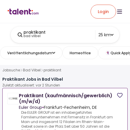
Login
praktikant
25 km
bad vilbel
Veröffentlichungsdatum
Homeoffice
Quick Appl
Jobsuche
Bad Vilbel
praktikant
Praktikant Jobs in Bad Vilbel
Zuletzt aktualisiert: vor 2 Stunden
Praktikant (kaufmännisch/gewerblich)
(m/w/d)
Euler Group
•
Frankfurt-Fechenheim, DE
Die EULER GROUP ist ein inhabergeführtes
Familienunternehmen mit Firmensitz in Frankfurt am
Main und insgesamt 12 Filialen im Rhein-Main-
Gebiet sowie in der Pfalz.Seit über 50 Jahren ist die