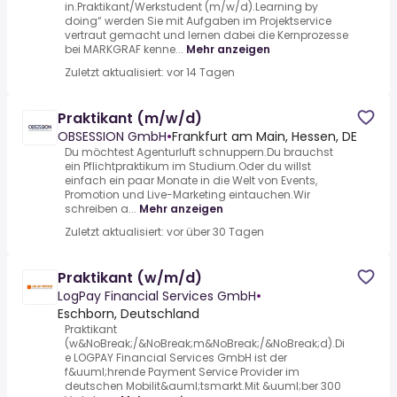
in.Praktikant/Werkstudent (m/w/d).Learning by
doing“ werden Sie mit Aufgaben im Projektservice
vertraut gemacht und lernen dabei die Kernprozesse
bei MARKGRAF kenne...
Mehr anzeigen
Zuletzt aktualisiert: vor 14 Tagen
Praktikant (m/w/d)
OBSESSION GmbH
•
Frankfurt am Main, Hessen, DE
Du möchtest Agenturluft schnuppern.Du brauchst
ein Pflichtpraktikum im Studium.Oder du willst
einfach ein paar Monate in die Welt von Events,
Promotion und Live-Marketing eintauchen.Wir
schreiben a...
Mehr anzeigen
Zuletzt aktualisiert: vor über 30 Tagen
Praktikant (w/m/d)
LogPay Financial Services GmbH
•
Eschborn, Deutschland
Praktikant
(w&NoBreak;/&NoBreak;m&NoBreak;/&NoBreak;d).Di
e LOGPAY Financial Services GmbH ist der
f&uuml;hrende Payment Service Provider im
deutschen Mobilit&auml;tsmarkt.Mit &uuml;ber 300