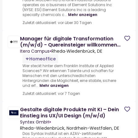
operates as a business of Element Solutions Inc
(NYSE: ESI).Element Solutions Inc is a leading
specialty chemicals c...
Mehr anzeigen
Zuletzt aktualisiert: vor über 30 Tagen
Manager für digitale Transformation
(m/w/d) - Quereinsteiger willkommen
(100% Homeoffice)
Itera Campus
•
Rheda‑Wiedenbrück, DE
Homeoffice
Wer steckt hinter dem Franklin Institute of Applied
Sciences?.Wir erkennen Talente und schaffen für
Menschen mit den unterschiedlichsten
Hintergründen die Möglichkeit, eine stabile, sichere
und erf...
Mehr anzeigen
Zuletzt aktualisiert: vor 7 Tagen
Gestalte digitale Produkte mit KI – Dein
Einstieg ins UX/UI Design (m/w/d)
Syntex GmbH
•
Rheda-Wiedenbrück, Nordrhein-Westfalen, DE
Das Syntax Institut ist ein AZAV-zertifizierter