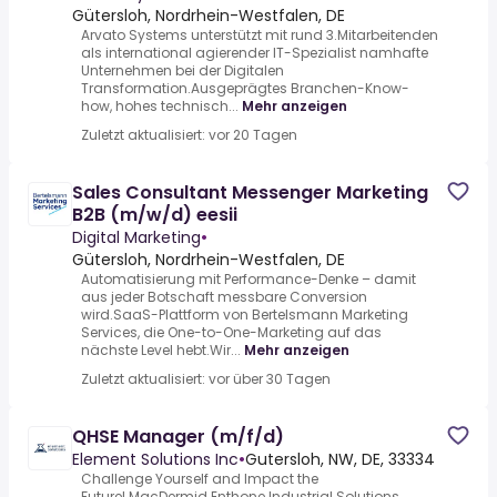
Gütersloh, Nordrhein-Westfalen, DE
Arvato Systems unterstützt mit rund 3.Mitarbeitenden
als international agierender IT-Spezialist namhafte
Unternehmen bei der Digitalen
Transformation.Ausgeprägtes Branchen-Know-
how, hohes technisch...
Mehr anzeigen
Zuletzt aktualisiert: vor 20 Tagen
Sales Consultant Messenger Marketing
B2B (m/w/d) eesii
Digital Marketing
•
Gütersloh, Nordrhein-Westfalen, DE
Automatisierung mit Performance-Denke – damit
aus jeder Botschaft messbare Conversion
wird.SaaS-Plattform von Bertelsmann Marketing
Services, die One-to-One-Marketing auf das
nächste Level hebt.Wir...
Mehr anzeigen
Zuletzt aktualisiert: vor über 30 Tagen
QHSE Manager (m/f/d)
Element Solutions Inc
•
Gutersloh, NW, DE, 33334
Challenge Yourself and Impact the
Future!.MacDermid Enthone Industrial Solutions