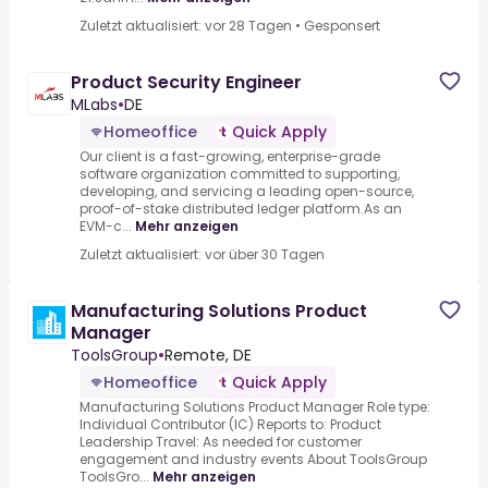
Zuletzt aktualisiert: vor 28 Tagen
•
Gesponsert
Product Security Engineer
MLabs
•
DE
Homeoffice
Quick Apply
Our client is a fast-growing, enterprise-grade
software organization committed to supporting,
developing, and servicing a leading open-source,
proof-of-stake distributed ledger platform.As an
EVM-c...
Mehr anzeigen
Zuletzt aktualisiert: vor über 30 Tagen
Manufacturing Solutions Product
Manager
ToolsGroup
•
Remote, DE
Homeoffice
Quick Apply
Manufacturing Solutions Product Manager Role type:
Individual Contributor (IC) Reports to: Product
Leadership Travel: As needed for customer
engagement and industry events About ToolsGroup
ToolsGro...
Mehr anzeigen