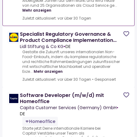
Arbeitgeber.Jahren auf dem Markt und wird heute
von rund 25.Organisationen als Cloud Service ge...
Mehr anzeigen
Zuletzt aktualisiert: vor über 30 Tagen
Specialist Regulatory Governance &
Product Compliance Implementation
Non-Food (m/w/d) in Neckarsulm
Lidl Stiftung & Co KG
•
DE
Gestalte die Zukunft unseres internationalen Non-
Food-Einkaufs, indem du komplexe regulatorische
und rechtliche Rahmenbedingungen zukunftssicher
mit wirtschaftlicher Machbarkeit und operativer
Exze...
Mehr anzeigen
Zuletzt aktualisiert: vor über 30 Tagen
•
Gesponsert
Software Developer (m/w/d) mit
Homeoffice
Capita Customer Services (Germany) GmbH
•
DE
Homeoffice
Starte jetzt Deine internationale Karriere bei
Capita!.Verstärke unser Team als