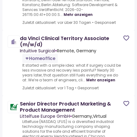
Konstanz, Berlin.Abteilung: Software Development &
Services.Veröffentlicht: 2026-02-
26T15:00:41+00:00.S...
Mehr anzeigen
Zuletzt aktualisiert: vor über 30 Tagen
•
Gesponsert
da Vinci Clinical Territory Associate
(m/w/d)
Intuitive Surgical
•
Remote, Germany
Homeoffice
It started with a simple idea: what if surgery could be
less invasive and recovery less painful? Nearly 30
years later, that question still fuels everything we do
at .We’re a team of engineers, cli...
Mehr anzeigen
Zuletzt aktualisiert: vor 1 Tag
•
Gesponsert
Senior Director Product Marketing &
Product Management
Littelfuse Europe GmbH
•
Germany,Virtual
Littelfuse (NASDAQ: LFUS) is a diversified industrial
technology manufacturing company shaping
solutions for the safe and efficient transfer of
electrical energy.Headquartered in Chicago,