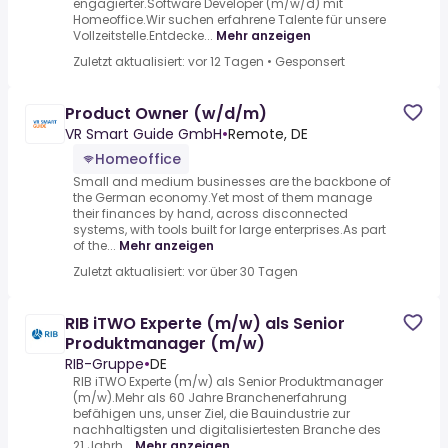
engagierter.Software Developer (m/w/d) mit
Homeoffice.Wir suchen erfahrene Talente für unsere
Vollzeitstelle.Entdecke...
Mehr anzeigen
Zuletzt aktualisiert: vor 12 Tagen
•
Gesponsert
Product Owner (w/d/m)
VR Smart Guide GmbH
•
Remote, DE
Homeoffice
Small and medium businesses are the backbone of
the German economy.Yet most of them manage
their finances by hand, across disconnected
systems, with tools built for large enterprises.As part
of the...
Mehr anzeigen
Zuletzt aktualisiert: vor über 30 Tagen
RIB iTWO Experte (m/w) als Senior
Produktmanager (m/w)
RIB-Gruppe
•
DE
RIB iTWO Experte (m/w) als Senior Produktmanager
(m/w).Mehr als 60 Jahre Branchenerfahrung
befähigen uns, unser Ziel, die Bauindustrie zur
nachhaltigsten und digitalisiertesten Branche des
21.Jahrh...
Mehr anzeigen