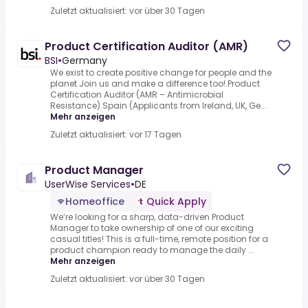
Zuletzt aktualisiert: vor über 30 Tagen
Product Certification Auditor (AMR)
BSI
•
Germany
We exist to create positive change for people and the
planet.Join us and make a difference too!.Product
Certification Auditor (AMR – Antimicrobial
Resistance).Spain (Applicants from Ireland, UK, Ge...
Mehr anzeigen
Zuletzt aktualisiert: vor 17 Tagen
Product Manager
UserWise Services
•
DE
Homeoffice
Quick Apply
We’re looking for a sharp, data-driven Product
Manager to take ownership of one of our exciting
casual titles! This is a full-time, remote position for a
product champion ready to manage the daily ...
Mehr anzeigen
Zuletzt aktualisiert: vor über 30 Tagen