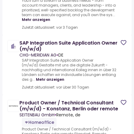
You'll turn a stream of business needs - from
account managers, clients, and leadership - into a
prioritized, well-specified backlog the development
team can execute against, and you'll own the sys...
Mehr anzeigen
Zuletzt aktualisiert: vor 3 Tagen
SAP Integration Suite Application Owner
(m/w/d)
CHG-MERIDIAN AG
•
DE
SAP Integration Suite Application Owner
(m/w/d).Gestalte mit uns die digitale Zukunft -
nachhaltig und international.Kolleg:innen in über 32
Ländern schaffen wir individuelle Lösungen entlang
des g...
Mehr anzeigen
Zuletzt aktualisiert: vor über 30 Tagen
Product Owner / Technical Consultant
(m/w/d) - Konstanz, Berlin oder remote
SEITENBAU GmbH
•
Remote, de
Homeoffice
Product Owner / Technical Consultant (m/w/d) -
Konstanz, Berlin oder remote.Standort: Remote,