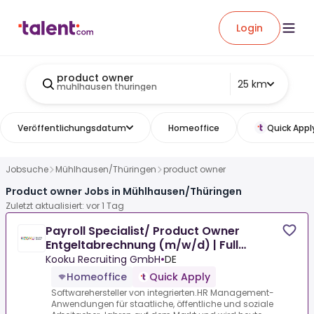
Login
product owner
25 km
muhlhausen thuringen
Veröffentlichungsdatum
Homeoffice
Quick Appl
Jobsuche
Mühlhausen/Thüringen
product owner
Product owner Jobs in Mühlhausen/Thüringen
Zuletzt aktualisiert: vor 1 Tag
Payroll Specialist/ Product Owner
Entgeltabrechnung (m/w/d) | Full
Remote
Kooku Recruiting GmbH
•
DE
Homeoffice
Quick Apply
Softwarehersteller von integrierten.HR Management-
Anwendungen für staatliche, öffentliche und soziale