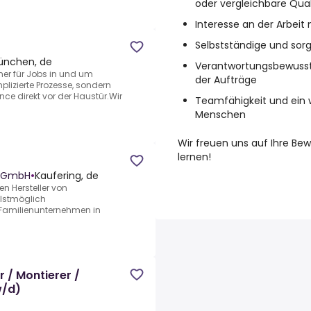
oder vergleichbare Qual
Interesse an der Arbei
Selbstständige und sorg
nchen, de
Verantwortungsbewusst
ner für Jobs in und um
der Aufträge
lizierte Prozesse, sondern
 direkt vor der Haustür.Wir
Teamfähigkeit und ein
Menschen
Wir freuen uns auf Ihre Be
lernen!
n GmbH
•
Kaufering, de
n Hersteller von
llstmöglich
s Familienunternehmen in
r / Montierer /
w/d)