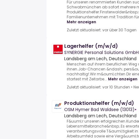
Für unseren renommierten Kunden su
Schwabmünchen ab sofort mehrere mo
Produktionshelfer.Finsterwalder&nbsp;
Familienunternehmen mit Tradition für s
Mehr anzeigen
Zuletzt aktualisiert: vor über 30 Tagen
Lagerhelfer (m/w/d)
SYNERGIE Personal Solutions Gmb
Landsberg am Lech, Deutschland
Menschen auf ihrem beruflichen Weg 
ihnen.Job-Chancen &ndash; pers&ouml;
nachhaltig!.Wir m&ouml;chten Dir einen
startest mit Zeitarbe...
Mehr anzeigen
Zuletzt aktualisiert: vor 10 Stunden
•
Ne
Produktionshelfer (m/w/d)
OSM Hymer Bad Waldsee (13013)
•
Landsberg am Lech, Deutschland
F&uuml;r unseren erfolgreichen.Kunde
Lebensmittelbranche&nbsp;.Es erwartet
verantwortungsvolle T&auml;tigkeit in 
Arbeitsumfeld sowie eine Verg&uuml;tu