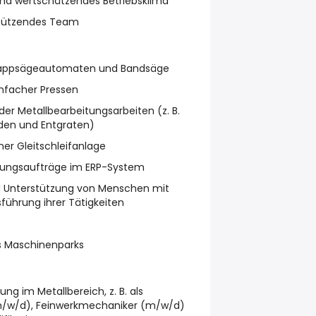
und wertschätzendes Betriebsklima
rstützendes Team
 Kappsägeautomaten und Bandsäge
nfacher Pressen
er Metallbearbeitungsarbeiten (z. B.
den und Entgraten)
er Gleitschleifanlage
gungsaufträge im ERP-System
d Unterstützung von Menschen mit
führung ihrer Tätigkeiten
s Maschinenparks
ng im Metallbereich, z. B. als
m/w/d), Feinwerkmechaniker (m/w/d)