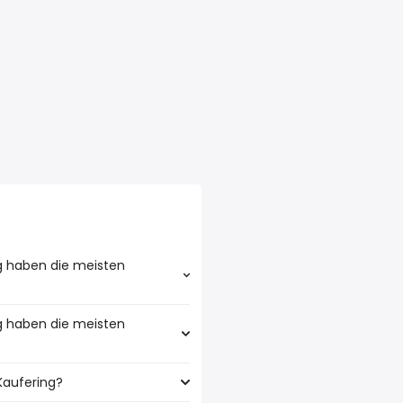
g haben die meisten
g haben die meisten
n meisten produktionshelfer
Kaufering?
t den meisten Jobangeboten: