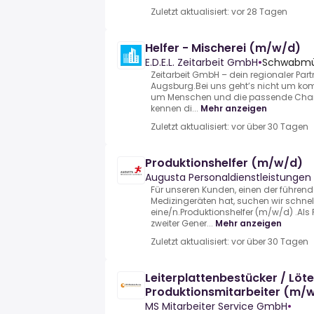
Zuletzt aktualisiert: vor 28 Tagen
Helfer - Mischerei (m/w/d)
E.D.E.L. Zeitarbeit GmbH
•
Schwabmü
Zeitarbeit GmbH – dein regionaler Part
Augsburg.Bei uns geht’s nicht um komp
um Menschen und die passende Chance
kennen di...
Mehr anzeigen
Zuletzt aktualisiert: vor über 30 Tagen
Produktionshelfer (m/w/d)
Augusta Personaldienstleistunge
Für unseren Kunden, einen der führende
Medizingeräten hat, suchen wir schne
eine/n.Produktionshelfer (m/w/d) .Al
zweiter Gener...
Mehr anzeigen
Zuletzt aktualisiert: vor über 30 Tagen
Leiterplattenbestücker / Löte
Produktionsmitarbeiter (m/
MS Mitarbeiter Service GmbH
•