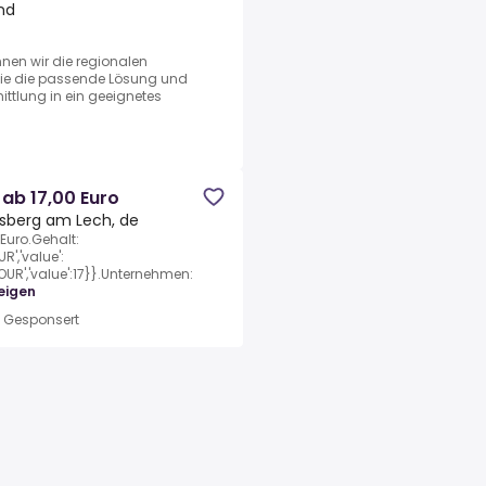
nd
nnen wir die regionalen
Sie die passende Lösung und
ittlung in ein geeignetes
ab 17,00 Euro
sberg am Lech, de
Euro.Gehalt:
R','value':
'HOUR','value':17}}.Unternehmen:
eigen
•
Gesponsert