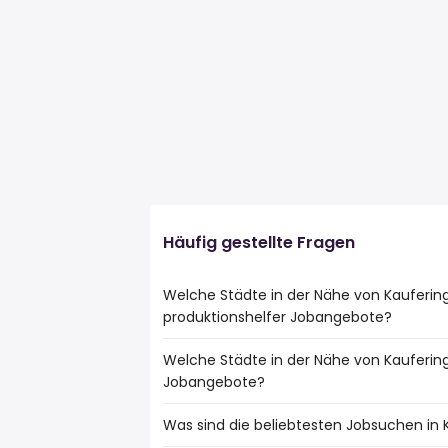
Häufig gestellte Fragen
Welche Städte in der Nähe von Kauferin
produktionshelfer Jobangebote?
Welche Städte in der Nähe von Kauferin
Städte in der Nähe von Kaufering mit de
Jobangebote?
Jobs:
Augsburg
Was sind die beliebtesten Jobsuchen in 
10 Städte in der Nähe von Kaufering mi
Fürstenfeldbruck