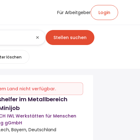
Für Arbeitgeber
Login
Stellen suchen
lter löschen
inem Land nicht verfügbar.
helfer im Metallbereich
Minijob
H IWL Werkstätten für Menschen
ung gGmbH
ech, Bayern, Deutschland