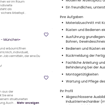
Moderner Arbeitsplatz 
chen wir im Raum
tivierte
Ein freundliches, unte
steht als
ichere Arbeitspl...
Ihre Aufgaben
Materialzuschnitt mit
Rüsten und Bedienen ei
Ausführung grundlegend
H - München
•
Bohren, Gewindeschnei
Bedienen und Rüsten ein
und er&ouml;ffnen
nlich, individuell,
Rückmeldung der Ferti
 Job vermitteln, der eine.Du
Fachliche Anleitung un
u!
Behinderung bei der Aus
Montagetätigkeiten
Wartung und Pflege de
Ihr Profil
n aus der
 Sie eine
Abgeschlossene Ausbildu
einem strukturierten
Industriemechaniker (
ng.Auch ...
Mehr anzeigen