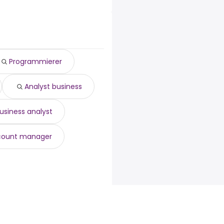
ng sind:
Programmierer
Analyst business
usiness analyst
count manager