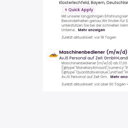
Klosterlechfeld, Bayern, Deutschla
Quick Apply
Mit unserer langjährigen Erfahrung ke
Besonderheiten genau.Wir finden für 
unterstützen Sie bei der schnellen Verm
Unterne...
Mehr anzeigen
Zuletzt aktualisiert: vor 18 Tagen
Maschinenbediener (m/w/d) 
AvJS Personal auf Zeit GmbH
•
Land
Maschinenbediener (m/w/d) ab 17,00 
{'@type':'MonetaryAmount','currency':'EU
{'@type':'QuantitativeValue','unitText':
AvJS Personal auf Zeit Gm...
Mehr anz
Zuletzt aktualisiert: vor über 30 Tagen