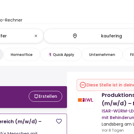
to-Rechner
Homeoffice
Quick Apply
Unternehmen
Fi
Diese Stelle ist in de
Produktions
Erstellen
(m/w/d) – 
ISAR-WÜRM-LEC
mit Behinder
bereich (m/w/d) –
Landsberg am L
Vor 8 Tagen
 für Menschen mit