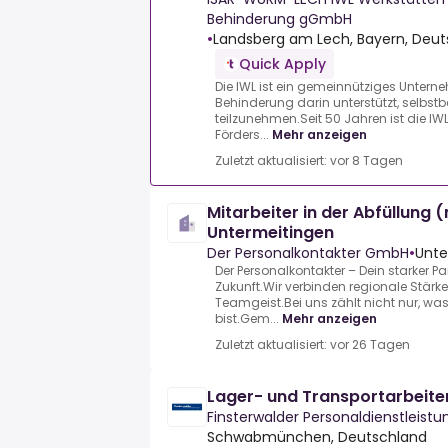
Behinderung gGmbH
•
Landsberg am Lech, Bayern, Deut
Quick Apply
Die IWL ist ein gemeinnütziges Unter
Behinderung darin unterstützt, selbst
teilzunehmen.Seit 50 Jahren ist die I
Förders...
Mehr anzeigen
Zuletzt aktualisiert: vor 8 Tagen
Mitarbeiter in der Abfüllung 
Untermeitingen
Der Personalkontakter GmbH
•
Unte
Der Personalkontakter – Dein starker Pa
Zukunft.Wir verbinden regionale Stärk
Teamgeist.Bei uns zählt nicht nur, wa
bist.Gem...
Mehr anzeigen
Zuletzt aktualisiert: vor 26 Tagen
Lager- und Transportarbeit
Finsterwalder Personaldienstleis
Schwabmünchen, Deutschland