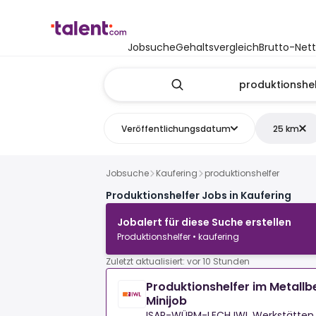
Jobsuche
Gehaltsvergleich
Brutto-Net
Veröffentlichungsdatum
25 km
Jobsuche
Kaufering
produktionshelfer
Produktionshelfer Jobs in Kaufering
Jobalert für diese Suche erstellen
Produktionshelfer • kaufering
Zuletzt aktualisiert: vor 10 Stunden
Produktionshelfer im Metall
Minijob
ISAR-WÜRM-LECH IWL Werkstätten