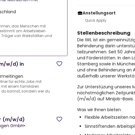
schland
Anstellungsart
Quick Apply
nehmen, das Menschen mit
bestimmt am Arbeitsleben
Stellenbeschreibung
WL Träger von Werkstätten und
Die IWL ist ein gemeinnüt
Behinderung darin unterstü
teilzunehmen. Seit 50 Jahre
und Förderstätten. In den 
(m/w/d) in
Starnberg sowie in Münche
und ohne Behinderung an A
außerhalb unserer Werkstä
rmeitingen
rtner für echte Jobs mit
Zur Unterstüzung unseres 
e mit einem familiären
s du kannst, sondern wer du
nächstmöglichen Zeitpunkt 
(m/w/d) auf Minijob-Basis.
Was wir Ihnen bieten
Flexible Arbeitszeiten 
er (m/w/d)
tungen GmbH
•
Sinnstiftenden Arbeits