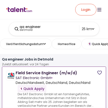
Login
qa engineer
25 km
detmold
Veröffentlichungsdatum
Homeoffice
Quick Appl
Qa engineer Jobs in Detmold
Zuletzt aktualisiert: vor 24 Tagen
Field Service Engineer (m/w/d)
SAT Electronic GmbH
•
Deutschlandweit, Deutschland, Deutschland
Quick Apply
Die SAT Electronic GmbH ist ein familiengeführtes,
mittelständisches Unternehmen mit Sitz in Bad
Aibling.Seit mehr als 25 Jahren begleiten wir als
verlässlicher Partner unsere Kunden im Bereich der...