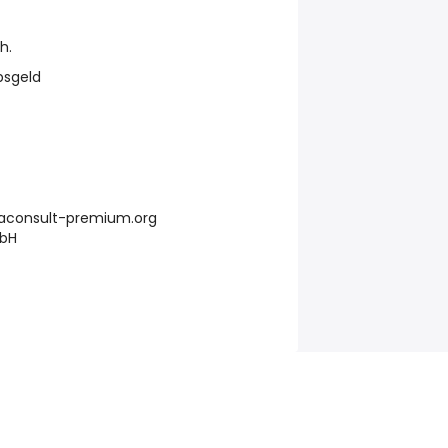
h.
bsgeld
haconsult-premium.org
mbH