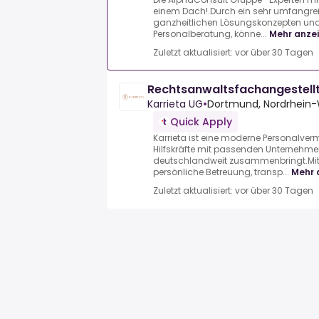
einem Dach!.Durch ein sehr umfangrei
ganzheitlichen Lösungskonzepten un
Personalberatung, könne...
Mehr anze
Zuletzt aktualisiert: vor über 30 Tagen
Rechtsanwaltsfachangestell
Karrieta UG
•
Dortmund, Nordrhein-
Quick Apply
Karrieta ist eine moderne Personalver
Hilfskräfte mit passenden Unternehm
deutschlandweit zusammenbringt.Mit 
persönliche Betreuung, transp...
Mehr 
Zuletzt aktualisiert: vor über 30 Tagen