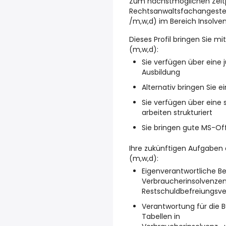
Zum nächstmöglichen Zeitp
Rechtsanwaltsfachangestel
/m,w,d) im Bereich Insolve
Dieses Profil bringen Sie m
(m,w,d):
Sie verfügen über eine 
Ausbildung
Alternativ bringen Sie e
Sie verfügen über eine
arbeiten strukturiert
Sie bringen gute MS-Of
Ihre zukünftigen Aufgaben 
(m,w,d):
Eigenverantwortliche B
Verbraucherinsolvenze
Restschuldbefreiungsve
Verantwortung für die 
Tabellen in