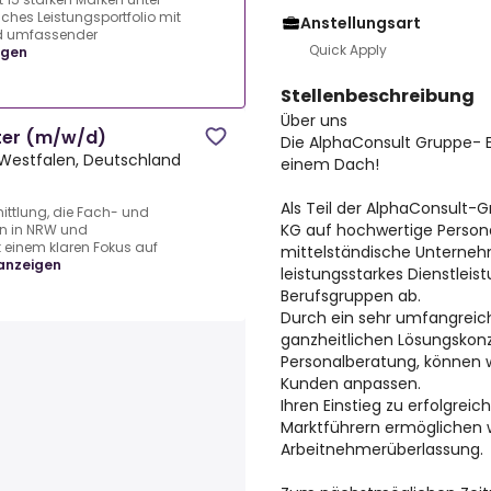
ches Leistungsportfolio mit
Anstellungsart
d umfassender
Quick Apply
igen
Stellenbeschreibung
Über uns
ter (m/w/d)
Die AlphaConsult Gruppe- E
Westfalen, Deutschland
einem Dach!
Als Teil der AlphaConsult-
mittlung, die Fach- und
KG auf hochwertige Persona
en in NRW und
einem klaren Fokus auf
mittelständische Unternehm
anzeigen
leistungsstarkes Dienstlei
Berufsgruppen ab.
Durch ein sehr umfangreich
ganzheitlichen Lösungsko
Personalberatung, können wi
Kunden anpassen.
Ihren Einstieg zu erfolgr
Marktführern ermöglichen 
Arbeitnehmerüberlassung.