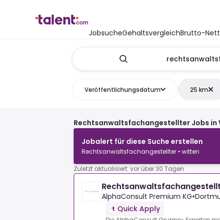
Jobsuche
Gehaltsvergleich
Brutto-Net
Veröffentlichungsdatum
25 km
Rechtsanwaltsfachangestellter Jobs in 
Jobalert für diese Suche erstellen
Rechtsanwaltsfachangestellter • witten
Zuletzt aktualisiert: vor über 30 Tagen
Rechtsanwaltsfachangestell
AlphaConsult Premium KG
•
Dortmu
Quick Apply
Die AlphaConsult Gruppe- Experten mit