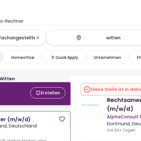
to-Rechner
Homeoffice
Quick Apply
Unternehmen
Fi
Witten
Diese Stelle ist in de
Erstellen
Rechtsanwa
(m/w/d)
AlphaConsult
ter (m/w/d)
Dortmund, Deu
nd, Deutschland
Vor 30+ Tagen
 15 starken Marken unter