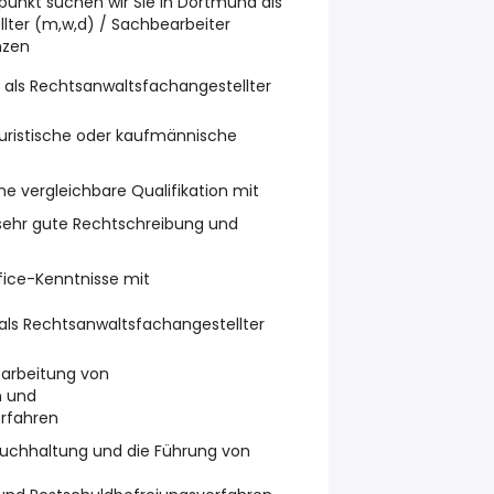
unkt suchen wir Sie in Dortmund als
lter (m,w,d) / Sachbearbeiter
nzen
it als Rechtsanwaltsfachangestellter
juristische oder kaufmännische
ine vergleichbare Qualifikation mit
 sehr gute Rechtschreibung und
fice-Kenntnisse mit
als Rechtsanwaltsfachangestellter
earbeitung von
n und
rfahren
Buchhaltung und die Führung von