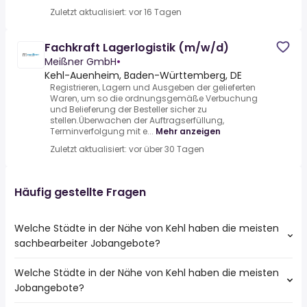
Zuletzt aktualisiert: vor 16 Tagen
Fachkraft Lagerlogistik (m/w/d)
Meißner GmbH
•
Kehl-Auenheim, Baden-Württemberg, DE
Registrieren, Lagern und Ausgeben der gelieferten
Waren, um so die ordnungsgemäße Verbuchung
und Belieferung der Besteller sicher zu
stellen.Überwachen der Auftragserfüllung,
Terminverfolgung mit e...
Mehr anzeigen
Zuletzt aktualisiert: vor über 30 Tagen
Häufig gestellte Fragen
Welche Städte in der Nähe von Kehl haben die meisten
sachbearbeiter Jobangebote?
Welche Städte in der Nähe von Kehl haben die meisten
Städte in der Nähe von Kehl mit den meisten
Jobangebote?
sachbearbeiter Jobs:
Offenburg