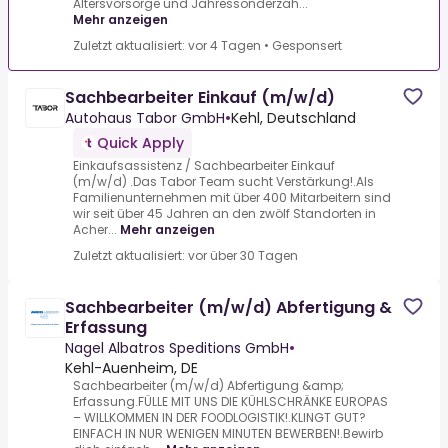
Altersvorsorge und Jahressonderzah...
Mehr anzeigen
Zuletzt aktualisiert: vor 4 Tagen
•
Gesponsert
Sachbearbeiter Einkauf (m/w/d)
Autohaus Tabor GmbH
•
Kehl, Deutschland
Quick Apply
Einkaufsassistenz / Sachbearbeiter Einkauf
(m/w/d) .Das Tabor Team sucht Verstärkung!.Als
Familienunternehmen mit über 400 Mitarbeitern sind
wir seit über 45 Jahren an den zwölf Standorten in
Acher...
Mehr anzeigen
Zuletzt aktualisiert: vor über 30 Tagen
Sachbearbeiter (m/w/d) Abfertigung &
Erfassung
Nagel Albatros Speditions GmbH
•
Kehl-Auenheim, DE
Sachbearbeiter (m/w/d) Abfertigung &amp;
Erfassung.FÜLLE MIT UNS DIE KÜHLSCHRÄNKE EUROPAS
– WILLKOMMEN IN DER FOODLOGISTIK!.KLINGT GUT?
EINFACH IN NUR WENIGEN MINUTEN BEWERBEN!.Bewirb