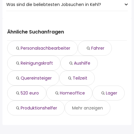
Was sind die beliebtesten Jobsuchen in Kehl?
10 Städte in der Nähe von Kehl mit den meisten
Lahr/Schwarzwald
Jobangeboten:
Bühl
Die 10 beliebtesten Jobsuchen in Kehl sind:
Offenburg
Achern
fahrer
Lahr/Schwarzwald
Gengenbach
reinigungskraft
Bühl
Ähnliche Suchanfragen
Willstätt
aushilfe
Achern
Zell Am Harmersbach
quereinsteiger
Gengenbach
Personalsachbearbeiter
Fahrer
teilzeit
Willstätt
520 euro
Bühlertal
Reinigungskraft
Aushilfe
homeoffice
Zell Am Harmersbach
lager
Lichtenau
produktionshelfer
Quereinsteiger
Teilzeit
industriekaufmann
520 euro
Homeoffice
Lager
Produktionshelfer
Mehr anzeigen