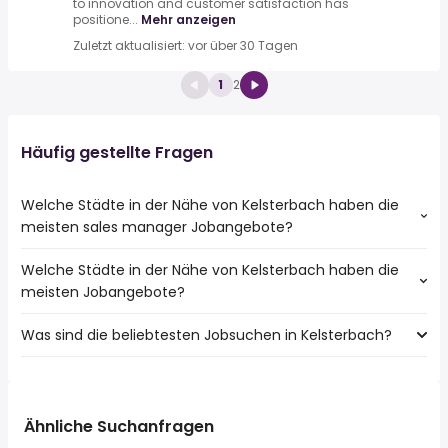
to innovation and customer satisfaction has
positione...
Mehr anzeigen
Zuletzt aktualisiert: vor über 30 Tagen
1
2
Häufig gestellte Fragen
Welche Städte in der Nähe von Kelsterbach haben die
meisten sales manager Jobangebote?
Welche Städte in der Nähe von Kelsterbach haben die
Städte in der Nähe von Kelsterbach mit den meisten
meisten Jobangebote?
sales manager Jobs:
Frankfurt
Was sind die beliebtesten Jobsuchen in Kelsterbach?
10 Städte in der Nähe von Kelsterbach mit den meisten
Offenbach
Jobangeboten:
Rüsselsheim
Die 10 beliebtesten Jobsuchen in Kelsterbach sind:
Frankfurt
Oberursel (Taunus)
teilzeit
Offenbach
Dreieich
fahrer
Rüsselsheim
Ähnliche Suchanfragen
Hofheim Am Taunus
aushilfe
Oberursel (Taunus)
Neu Isenburg