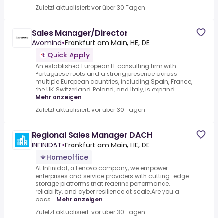
Zuletzt aktualisiert: vor über 30 Tagen
Sales Manager/Director
Avomind
•
Frankfurt am Main, HE, DE
Quick Apply
An established European IT consulting firm with
Portuguese roots and a strong presence across
multiple European countries, including Spain, France,
the UK, Switzerland, Poland, and Italy, is expand...
Mehr anzeigen
Zuletzt aktualisiert: vor über 30 Tagen
Regional Sales Manager DACH
INFINIDAT
•
Frankfurt am Main, HE, DE
Homeoffice
At Infinidat, a Lenovo company, we empower
enterprises and service providers with cutting-edge
storage platforms that redefine performance,
reliability, and cyber resilience at scale.Are you a
pass...
Mehr anzeigen
Zuletzt aktualisiert: vor über 30 Tagen