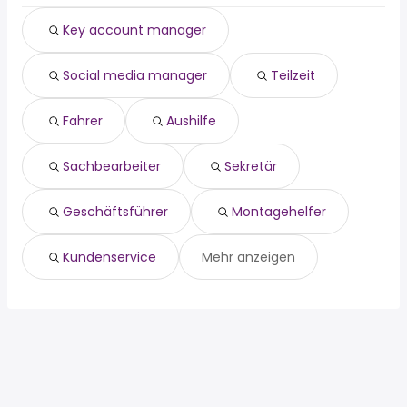
sachbearbeiter
Dreieich
Langen
Key account manager
sekretär
Hofheim Am Taunus
Groß-Gerau
geschäftsführer
Neu Isenburg
Bad Soden Am Taunus
Social media manager
Teilzeit
montagehelfer
Langen
kundenservice
Groß-Gerau
Öffentlicher dienst
Bad Soden Am Taunus
Fahrer
Aushilfe
hausmeister
Sachbearbeiter
Sekretär
Geschäftsführer
Montagehelfer
Kundenservice
Mehr anzeigen