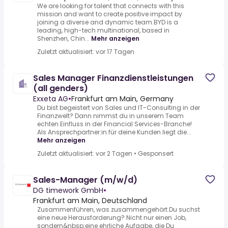
We are looking for talent that connects with this
mission and want to create positive impact by
joining a diverse and dynamic team.BYD is a
leading, high-tech multinational, based in
Shenzhen, Chin...
Mehr anzeigen
Zuletzt aktualisiert: vor 17 Tagen
Sales Manager Finanzdienstleistungen
(all genders)
Exxeta AG
•
Frankfurt am Main, Germany
Du bist begeistert von Sales und IT-Consulting in der
Finanzwelt? Dann nimmst du in unserem Team
echten Einfluss in der Financial Services-Branche!
Als Ansprechpartner:in für deine Kunden liegt die...
Mehr anzeigen
Zuletzt aktualisiert: vor 2 Tagen
•
Gesponsert
Sales-Manager (m/w/d)
DG timework GmbH
•
Frankfurt am Main, Deutschland
Zusammenführen, was zusammengehört.Du suchst
eine neue Herausforderung? Nicht nur einen Job,
sondern&nbsp;eine ehrliche Aufgabe, die Du